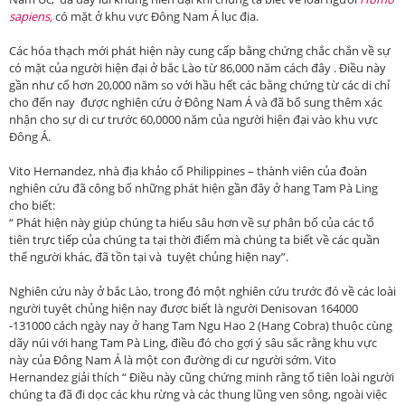
sapiens,
có mặt ở khu vực Đông Nam Á lục địa.
Các hóa thạch mới phát hiện này cung cấp bằng chứng chắc chắn về sự
có mặt của người hiện đại ở bắc Lào từ 86,000 năm cách đây . Điều này
gần như cổ hơn 20,000 năm so với hầu hết các bằng chứng từ các di chỉ
cho đến nay được nghiên cứu ở Đông Nam Á và đã bổ sung thêm xác
nhận cho sự di cư trước 60,0000 năm của người hiện đại vào khu vực
Đông Á.
Vito Hernandez, nhà địa khảo cổ Philippines – thành viên của đoàn
nghiên cứu đã công bố những phát hiện gần đây ở hang Tam Pà Ling
cho biết:
“ Phát hiện này giúp chúng ta hiểu sâu hơn về sự phân bố của các tổ
tiên trực tiếp của chúng ta tại thời điểm mà chúng ta biết về các quần
thể người khác, đã tồn tại và tuyệt chủng hiện nay”.
Nghiên cứu này ở bắc Lào, trong đó một nghiên cứu trước đó về các loài
người tuyệt chủng hiện nay được biết là người Denisovan 164000
-131000 cách ngày nay ở hang Tam Ngu Hao 2 (Hang Cobra) thuộc cùng
dãy núi với hang Tam Pà Ling, điều đó cho gợi ý sâu sắc rằng khu vực
này của Đông Nam Á là một con đường di cư người sớm. Vito
Hernandez giải thích “ Điều này cũng chứng minh rằng tổ tiên loài người
chúng ta đã đi dọc các khu rừng và các thung lũng ven sông, ngoài việc