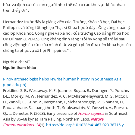
hóa và định cư của con người như thế nào ở các khu vực khác nhau
trên thế giới,” .
Hernandez trước đây là giảng viên của Trường Khảo cổ học, Đại học
Philippin, và từng tốt nghiệp Thạc sĩ Khoa học ở đây. Ông cũng quản lý
các lớp Khoa học, Công nghệ và Xã hội, của trường Cao đẳng Khoa học
UP Diliman (UPD-CS). Ông khẳng định rằng “Tôi hy vọng sẽ trở lại sau
công việc nghiên cứu của mình ở Úc và góp phần đưa nền khoa học của
chúng ta phục vụ xã hội Philippines,” .
Người dịch: MT
Nguồn tham khảo
Pinoy archaeologist helps rewrite human history in Southeast Asia
(upd.edu.ph)
Freidline, S. E., Westaway, K. E., Joannes-Boyau, R., Duringer, P., Ponche,
J.-L., Morley, M. W., Hernandez, V. C., McAllister-Hayward, M. S., McColl,
H., Zanolli, C., Gunz, P., Bergmann, I., Sichanthongtip, P., Sihanam, D.,
Boualaphane, S., Luangkhoth, T., Souksavatdy, V., Dosseto, A., Boesch,
Q., … Demeter, F. (2023). Early presence of
Homo sapiens
in Southeast
Asia by 86–68 kyr at Tam Pà Ling, Northern Laos.
Nature
Communications
,
14
(1).
https://doi.org/10.1038/s41467-023-38715-y