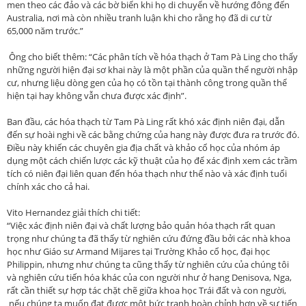
men theo các đảo và các bờ biển khi họ di chuyển về hướng đông đến
Australia, nơi mà còn nhiều tranh luận khi cho rằng họ đã di cư từ
65,000 năm trước.”
Ông cho biết thêm: “Các phân tích về hóa thạch ở Tam Pà Ling cho thấy
những người hiện đại sơ khai này là một phần của quần thể người nhập
cư, nhưng liệu dòng gen của họ có tồn tại thành công trong quần thể
hiện tại hay không vẫn chưa được xác định”.
Ban đầu, các hóa thạch từ Tam Pà Ling rất khó xác định niên đại, dẫn
đến sự hoài nghi về các bằng chứng của hang này được đưa ra trước đó.
Điều này khiến các chuyên gia địa chất và khảo cổ học của nhóm áp
dụng một cách chiến lược các kỹ thuật của họ để xác định xem các trầm
tích có niên đại liên quan đến hóa thạch như thế nào và xác định tuổi
chính xác cho cả hai.
Vito Hernandez giải thích chi tiết:
“Việc xác định niên đại và chất lượng bảo quản hóa thạch rất quan
trọng như chúng ta đã thấy từ nghiên cứu đứng đầu bởi các nhà khoa
học như Giáo sư Armand Mijares tại Trường Khảo cổ học, đại học
Philippin, nhưng như chúng ta cũng thấy từ nghiên cứu của chúng tôi
và nghiên cứu tiến hóa khác của con người như ở hang Denisova, Nga,
rất cần thiết sự hợp tác chặt chẽ giữa khoa học Trái đất và con người,
nếu chúng ta muốn đạt được một bức tranh hoàn chỉnh hơn về sự tiến