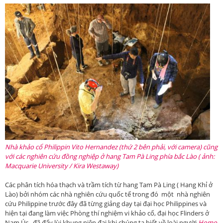
Nhà khảo cổ Philippin Vito
Hernandez
(thứ 2
bên phải
,
với camera) cũng
với các nghiên cứu đồng nghiệp ở hang Tam Pà Ling phía bắc Lào ( ảnh:
Macquarie University / Kira Westaway)
Các phân tích hóa thạch và trầm tích từ hang Tam Pà Ling ( Hang Khỉ ở
Lào) bởi nhóm các nhà nghiên cứu quốc tế trong đó một nhà nghiên
cứu Philippine trước đây đã từng giảng dạy tại đại học Philippines và
hiện tại đang làm việc Phòng thí nghiệm vi khảo cổ, đại học Flinders ở
Nam Úc, đã đẩy lùi khung niên đại khi chúng ta biết về loài người
Homo