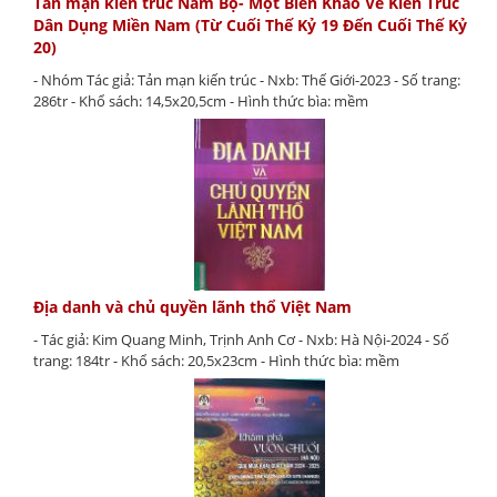
Tản mạn kiến trúc Nam Bộ- Một Biên Khảo Về Kiến Trúc
Dân Dụng Miền Nam (Từ Cuối Thế Kỷ 19 Đến Cuối Thế Kỷ
20)
- Nhóm Tác giả: Tản mạn kiến trúc - Nxb: Thế Giới-2023 - Số trang:
286tr - Khổ sách: 14,5x20,5cm - Hình thức bìa: mềm
Địa danh và chủ quyền lãnh thổ Việt Nam
- Tác giả: Kim Quang Minh, Trịnh Anh Cơ - Nxb: Hà Nội-2024 - Số
trang: 184tr - Khổ sách: 20,5x23cm - Hình thức bìa: mềm