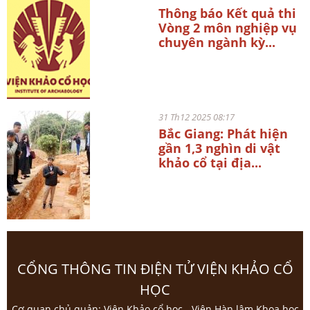
Thông báo Kết quả thi
Vòng 2 môn nghiệp vụ
chuyên ngành kỳ...
31 Th12 2025 08:17
Bắc Giang: Phát hiện
gần 1,3 nghìn di vật
khảo cổ tại địa...
CỔNG THÔNG TIN ĐIỆN TỬ VIỆN KHẢO CỔ
HỌC
Cơ quan chủ quản: Viện Khảo cổ học - Viện Hàn lâm Khoa học