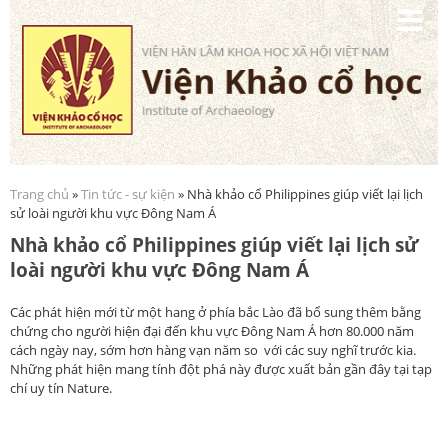
Nhảy
đến
nội
dung
Trang chủ
»
Tin tức - sự kiện
» Nhà khảo cổ Philippines giúp viết lại lịch
Bạn đang ở đây
sử loài người khu vực Đông Nam Á
Nhà khảo cổ Philippines giúp viết lại lịch sử
loài người khu vực Đông Nam Á
Các phát hiện mới từ một hang ở phía bắc Lào đã bổ sung thêm bằng
chứng cho người hiện đại đến khu vực Đông Nam Á hơn 80.000 năm
cách ngày nay, sớm hơn hàng vạn năm so với các suy nghĩ trước kia.
Những phát hiện mang tính đột phá này được xuất bản gần đây tại tạp
chí uy tín Nature.