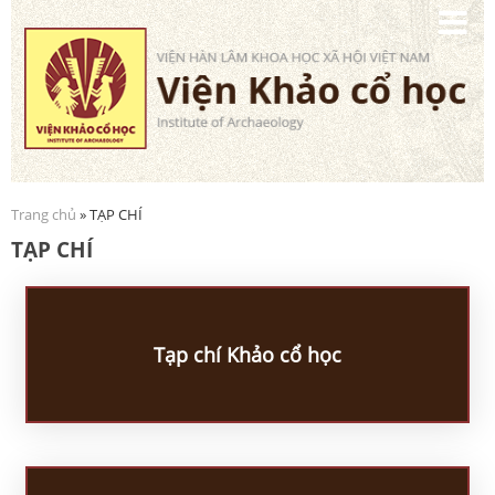
Nhảy
đến
nội
dung
Trang chủ
» TẠP CHÍ
Bạn đang ở đây
TẠP CHÍ
Tạp chí Khảo cổ học