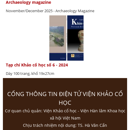
Archaeology magazine
November/December 2025 - Archaeology Magazine
Tạp chí Khảo cổ học số 6 - 2024
Dày 100 trang, khổ 19x27cm
CỔNG THÔNG TIN ĐIỆN TỬ VIỆN KHẢO CỔ
HỌC
Cơ quan chủ quản: Viện Khảo cổ học - Viện Hàn lâm Khoa học
xã hội Việt Nam
Chịu trách nhiệm nội dung: TS. Hà Văn Cẩn