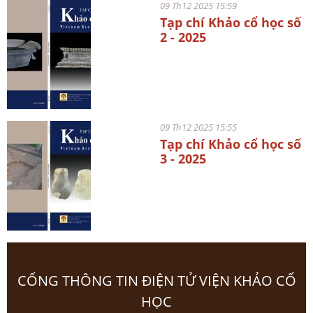
09 Th12 2025 15:59
Tạp chí Khảo cổ học số
2 - 2025
09 Th12 2025 15:55
Tạp chí Khảo cổ học số
3 - 2025
CỔNG THÔNG TIN ĐIỆN TỬ VIỆN KHẢO CỔ
HỌC