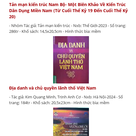
Tản mạn kiến trúc Nam Bộ- Một Biên Khảo Về Kiến Trúc
Dân Dụng Miền Nam (Từ Cuối Thế Kỷ 19 Đến Cuối Thế Kỷ
20)
- Nhóm Tác giả: Tản mạn kiến trúc - Nxb: Thế Giới-2023 - Số trang:
286tr - Khổ sách: 14,5x20,5cm - Hình thức bìa: mềm
Địa danh và chủ quyền lãnh thổ Việt Nam
- Tác giả: Kim Quang Minh, Trịnh Anh Cơ - Nxb: Hà Nội-2024 - Số
trang: 184tr - Khổ sách: 20,5x23cm - Hình thức bìa: mềm