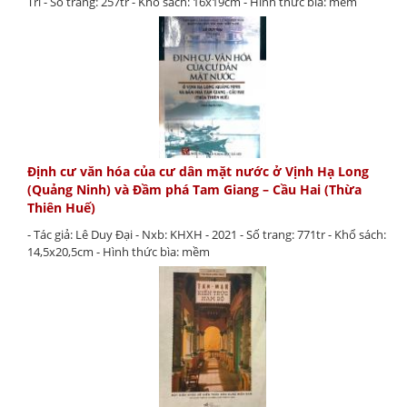
Trí - Số trang: 257tr - Khổ sách: 16x19cm - Hình thức bìa: mềm
Định cư văn hóa của cư dân mặt nước ở Vịnh Hạ Long
(Quảng Ninh) và Đầm phá Tam Giang – Cầu Hai (Thừa
Thiên Huế)
- Tác giả: Lê Duy Đại - Nxb: KHXH - 2021 - Số trang: 771tr - Khổ sách:
14,5x20,5cm - Hình thức bìa: mềm