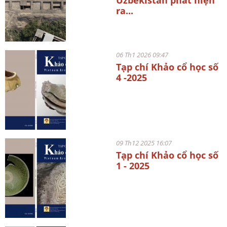
ra...
06 Th1 2026 09:47
Tạp chí Khảo cổ học số
4 -2025
09 Th12 2025 16:07
Tạp chí Khảo cổ học số
1 - 2025