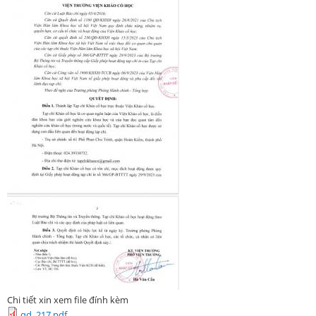
Chi tiết xin xem file đính kèm
qd_217.pdf