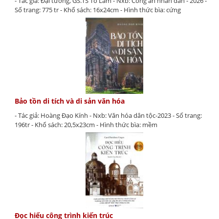
- Tác giả: Đại tướng, GS.TS Tô Lâm - Nxb: Công an nhân dân - 2026 -
Số trang: 775 tr - Khổ sách: 16x24cm - Hình thức bìa: cứng
Bảo tồn di tích và di sản văn hóa
- Tác giả: Hoàng Đạo Kính - Nxb: Văn hóa dân tộc-2023 - Số trang:
196tr - Khổ sách: 20,5x23cm - Hình thức bìa: mềm
Đọc hiểu công trình kiến trúc