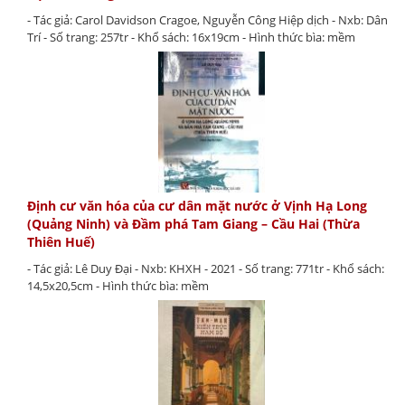
- Tác giả: Carol Davidson Cragoe, Nguyễn Công Hiệp dịch - Nxb: Dân
Trí - Số trang: 257tr - Khổ sách: 16x19cm - Hình thức bìa: mềm
Định cư văn hóa của cư dân mặt nước ở Vịnh Hạ Long
(Quảng Ninh) và Đầm phá Tam Giang – Cầu Hai (Thừa
Thiên Huế)
- Tác giả: Lê Duy Đại - Nxb: KHXH - 2021 - Số trang: 771tr - Khổ sách:
14,5x20,5cm - Hình thức bìa: mềm