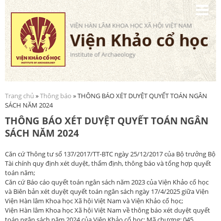
Nhảy
đến
nội
dung
Trang chủ
»
Thông báo
» THÔNG BÁO XÉT DUYỆT QUYẾT TOÁN NGÂN
Bạn đang ở đây
SÁCH NĂM 2024
THÔNG BÁO XÉT DUYỆT QUYẾT TOÁN NGÂN
SÁCH NĂM 2024
Căn cứ Thông tư số 137/2017/TT-BTC ngày 25/12/2017 của Bộ trưởng Bộ
Tài chính quy định xét duyệt, thẩm định, thông báo và tổng hợp quyết
toán năm;
Căn cứ Báo cáo quyết toán ngân sách năm 2023 của Viện Khảo cổ học
và Biên bản xét duyệt quyết toán ngân sách ngày 17/4/2025 giữa Viện
Viện Hàn lâm Khoa học Xã hội Việt Nam và Viện Khảo cổ học;
Viện Hàn lâm Khoa học Xã hội Việt Nam về thông báo xét duyệt quyết
toán ngân sách năm 2024 của Viện Khảo cổ học; Mã chương: 045