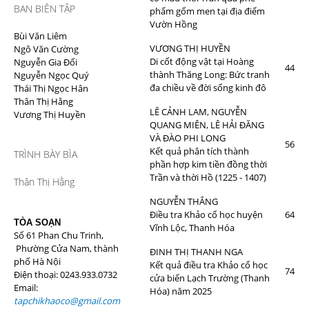
BAN BIÊN TẬP
phẩm gốm men tại địa điểm
Vườn Hồng
Bùi Văn Liêm
VƯƠNG THỊ HUYỀN
Ngô Văn Cường
Di cốt động vật tại Hoàng
Nguyễn Gia Đối
44
thành Thăng Long: Bức tranh
Nguyễn Ngọc Quý
đa chiều về đời sống kinh đô
Thái Thị Ngọc Hân
Thân Thị Hằng
LÊ CẢNH LAM, NGUYỄN
Vương Thị Huyền
QUANG MIÊN, LÊ HẢI ĐĂNG
VÀ ĐÀO PHI LONG
56
Kết quả phân tích thành
TRÌNH BÀY BÌA
phần hợp kim tiền đồng thời
Trần và thời Hồ (1225 - 1407)
Thân Thị Hằng
NGUYỄN THẮNG
Điều tra Khảo cổ học huyện
64
TÒA SOẠN
Vĩnh Lộc, Thanh Hóa
Số 61 Phan Chu Trinh,
Phường Cửa Nam, thành
ĐINH THỊ THANH NGA
phố Hà Nội
Kết quả điều tra Khảo cổ học
74
Điện thoại: 0243.933.0732
cửa biển Lạch Trường (Thanh
Email:
Hóa) năm 2025
tapchikhaoco@gmail.com