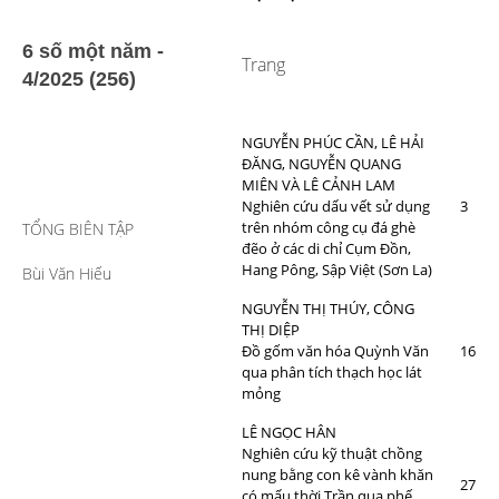
6 số một năm -
Trang
4/2025 (256)
NGUYỄN PHÚC CẦN, LÊ HẢI
ĐĂNG, NGUYỄN QUANG
MIÊN VÀ LÊ CẢNH LAM
Nghiên cứu dấu vết sử dụng
3
trên nhóm công cụ đá ghè
TỔNG BIÊN TẬP
đẽo ở các di chỉ Cụm Đồn,
Hang Pông, Sập Việt (Sơn La)
Bùi Văn Hiếu
NGUYỄN THỊ THÚY, CÔNG
THỊ DIỆP
Đồ gốm văn hóa Quỳnh Văn
16
qua phân tích thạch học lát
mỏng
LÊ NGỌC HÂN
Nghiên cứu kỹ thuật chồng
nung bằng con kê vành khăn
27
có mấu thời Trần qua phế