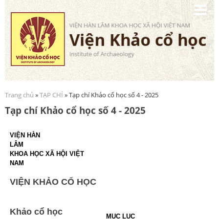
Nhảy
đến
nội
dung
Trang chủ
»
TẠP CHÍ
» Tạp chí Khảo cổ học số 4 - 2025
Bạn đang ở đây
Tạp chí Khảo cổ học số 4 - 2025
VIỆN HÀN
LÂM
KHOA HỌC XÃ HỘI VIỆT
NAM
VIỆN KHẢO CỔ HỌC
Khảo cổ học
MỤC LỤC