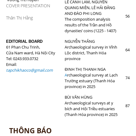
LÊ CẢNH LAM, NGUYỄN
COVER PRESENTATION
QUANG MIÊN, LÊ HẢI ĐĂNG
AND ĐÀO PHI LONG
56
Thân Thị Hằng
The composition analysis
results of the Trần and Hồ
dynasties’ coins (1225 - 1407)
NGUYỄN THẮNG
EDITORIAL BOARD
61 Phan Chu Trinh,
Archaeological survey in Vĩnh
64
Cửa Nam ward, Hà Nội City
Lộc district, Thanh Hóa
Tel: 0243.933.0732
province
Email:
ĐINH THỊ THANH NGA
tapchikhaoco@gmail.com
A
rchaeological survey at Lạch
74
Trường estuary (Thanh Hóa
province) in 2025
BÙI VĂN HÙNG
Archaeological surveys at y
87
bích and Hội Triều estuaries
(Thanh Hóa province) in 2025
THÔNG BÁO