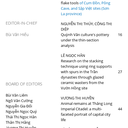
flake tools
of Cụm Đồn, Pông
Cave, and Sập Việt sites (Sơn
La province)
EDITOR-IN-CHIEF
NGUYỄN THỊ THÚY, CÔNG THỊ
DIỆP
Bùi Văn Hiếu
Quỳnh Văn culture's pottery
16
under the thin-section
analysis
LÊ NGỌC HÂN
Research on the stacking
technique using ring supports
with spurs in the Trần
27
dynasties through glazed
ceramic wasters from the
BOARD OF EDITORS
Vườn Hồng site
Bùi Văn Liêm
VƯƠNG THỊ HUYỀN
Ngô Văn Cường
Animal remains at Thăng Long
Nguyễn Gia Đối
Imperial Citadel: a multi-
44
Nguyễn Ngọc Quý
faceted portrait of capital city
Thái Thị Ngọc Hân
life
Thân Thị Hằng
Vương Thị Huyền