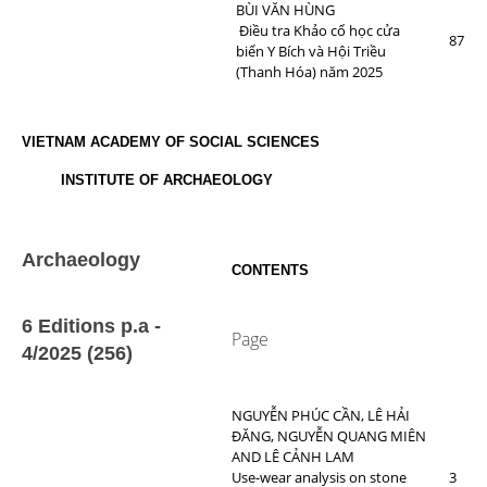
BÙI VĂN HÙNG
Điều tra Khảo cổ học cửa
87
biển Y Bích và Hội Triều
(Thanh Hóa) năm 2025
VIETNAM ACADEMY OF SOCIAL SCIENCES
INSTITUTE OF ARCHAEOLOGY
Archaeology
CONTENTS
6 Editions p.a -
Page
4/2025 (256)
NGUYỄN PHÚC CẦN, LÊ HẢI
ĐĂNG, NGUYỄN QUANG MIÊN
AND LÊ CẢNH LAM
Use-wear analysis on stone
3