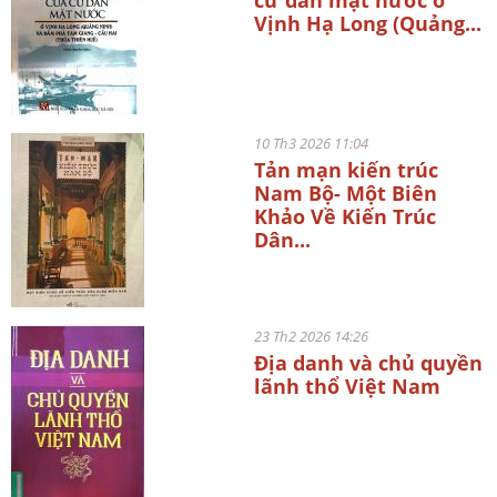
Vịnh Hạ Long (Quảng...
10 Th3 2026 11:04
Tản mạn kiến trúc
Nam Bộ- Một Biên
Khảo Về Kiến Trúc
Dân...
23 Th2 2026 14:26
Địa danh và chủ quyền
lãnh thổ Việt Nam