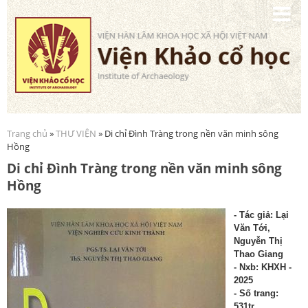
Nhảy
đến
nội
dung
Trang chủ
»
THƯ VIỆN
» Di chỉ Đình Tràng trong nền văn minh sông
Bạn đang ở đây
Hồng
Di chỉ Đình Tràng trong nền văn minh sông
Hồng
- Tác
giả: Lại
Văn Tới,
Nguyễn Thị
Thao Giang
- Nxb: KHXH -
2025
- Số trang:
531tr