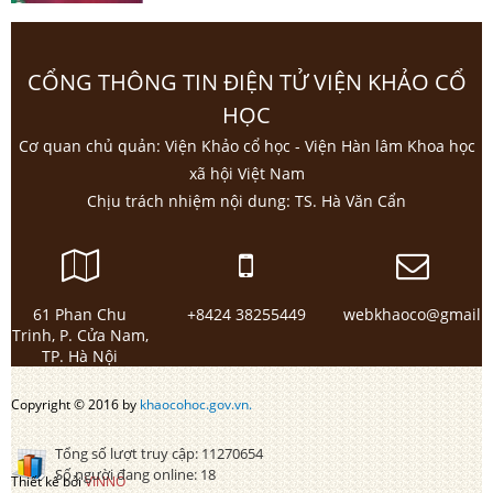
CỔNG THÔNG TIN ĐIỆN TỬ VIỆN KHẢO CỔ
HỌC
Cơ quan chủ quản: Viện Khảo cổ học - Viện Hàn lâm Khoa học
xã hội Việt Nam
Chịu trách nhiệm nội dung: TS. Hà Văn Cẩn
61 Phan Chu
+8424 38255449
webkhaoco@gmail.
Trinh, P. Cửa Nam,
TP. Hà Nội
Copyright © 2016 by
khaocohoc.gov.vn.
Tổng số lượt truy cập:
11270654
Số người đang online:
18
Thiết kế bởi
VINNO