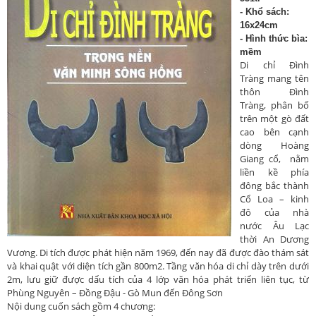
- Khổ sách:
16x24cm
- Hình thức bìa:
mềm
Di chỉ Đình
Tràng mang tên
thôn Đình
Tràng, phân bố
trên một gò đất
cao bên cạnh
dòng Hoàng
Giang cổ, nằm
liền kề phía
đông bắc thành
Cổ Loa – kinh
đô của nhà
nước Âu Lạc
thời An Dương
Vương. Di tích được phát hiện năm 1969, đến nay đã được đào thám sát
và khai quật với diện tích gần 800m2. Tầng văn hóa di chỉ dày trên dưới
2m, lưu giữ được dấu tích của 4 lớp văn hóa phát triển liên tục, từ
Phùng Nguyên – Đồng Đậu - Gò Mun đến Đông Sơn
Nội dung cuốn sách gồm 4 chương: