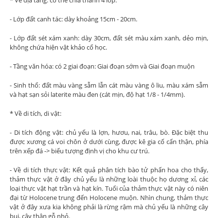
- Lớp đất canh tác: dày khoảng 15cm - 20cm.
- Lớp đất sét xám xanh: dày 30cm, đất sét màu xám xanh, dẻo mịn,
không chứa hiện vật khảo cổ học.
- Tầng văn hóa: có 2 giai đoạn: Giai đoạn sớm và Giai đoạn muộn
- Sinh thổ: đất màu vàng sẫm lẫn cát màu vàng ô liu, màu xám sẫm
và hạt sạn sỏi laterite màu đen (cát mịn, độ hạt 1/8 - 1/4mm).
* Về di tích, di vật:
- Di tích động vật: chủ yếu là lợn, hươu, nai, trâu, bò. Đặc biệt thu
được xương cá voi chôn ở dưới cùng, được kê gia cố cẩn thận, phía
trên xếp đá -> biểu tượng định vị cho khu cư trú.
- Về di tích thực vật: Kết quả phân tích bào tử phấn hoa cho thấy,
thảm thực vật ở đây chủ yếu là những loài thuộc họ dương xỉ, các
loại thực vật hạt trần và hạt kín. Tuổi của thảm thực vật này có niên
đại từ Holocene trung đến Holocene muộn. Nhìn chung, thảm thực
vật ở đây xưa kia không phải là rừng rậm mà chủ yếu là những cây
bụi, cây thân gỗ nhỏ.