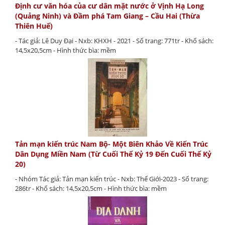
Định cư văn hóa của cư dân mặt nước ở Vịnh Hạ Long
(Quảng Ninh) và Đầm phá Tam Giang – Cầu Hai (Thừa
Thiên Huế)
- Tác giả: Lê Duy Đại - Nxb: KHXH - 2021 - Số trang: 771tr - Khổ sách:
14,5x20,5cm - Hình thức bìa: mềm
Tản mạn kiến trúc Nam Bộ- Một Biên Khảo Về Kiến Trúc
Dân Dụng Miền Nam (Từ Cuối Thế Kỷ 19 Đến Cuối Thế Kỷ
20)
- Nhóm Tác giả: Tản mạn kiến trúc - Nxb: Thế Giới-2023 - Số trang:
286tr - Khổ sách: 14,5x20,5cm - Hình thức bìa: mềm