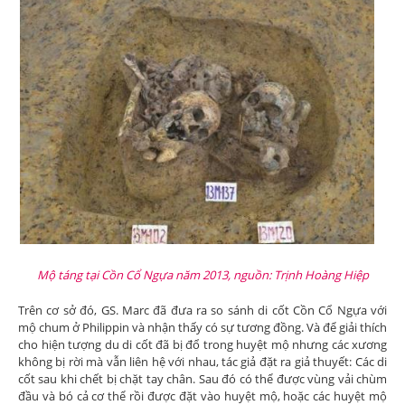
Mộ táng tại Cồn Cổ Ngựa năm 2013, nguồn: Trịnh Hoàng Hiệp
Trên cơ sở đó, GS. Marc đã đưa ra so sánh di cốt Cồn Cổ Ngựa với
mộ chum ở Philippin và nhận thấy có sự tương đồng. Và để giải thích
cho hiện tượng du di cốt đã bị đổ trong huyệt mộ nhưng các xương
không bị rời mà vẫn liên hệ với nhau, tác giả đặt ra giả thuyết: Các di
cốt sau khi chết bị chặt tay chân. Sau đó có thể được vùng vải chùm
đầu và bó cả cơ thể rồi được đặt vào huyệt mộ, hoặc các huyệt mộ