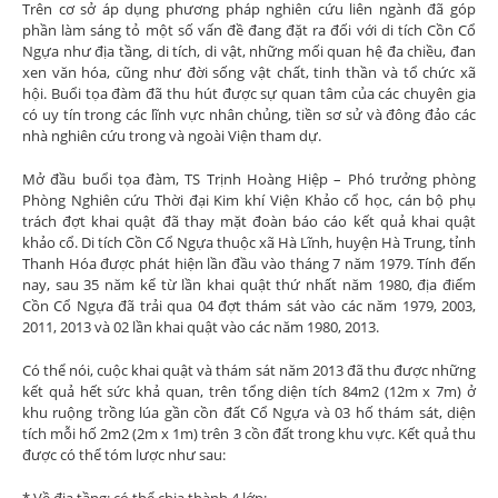
Trên cơ sở áp dụng phương pháp nghiên cứu liên ngành đã góp
phần làm sáng tỏ một số vấn đề đang đặt ra đối với di tích Cồn Cổ
Ngựa như­ địa tầng, di tích, di vật, những mối quan hệ đa chiều, đan
xen văn hóa, cũng nh­ư đời sống vật chất, tinh thần và tổ chức xã
hội. Buổi tọa đàm đã thu hút được sự quan tâm của các chuyên gia
có uy tín trong các lĩnh vực nhân chủng, tiền sơ sử và đông đảo các
nhà nghiên cứu trong và ngoài Viện tham dự.
Mở đầu buổi tọa đàm, TS Trịnh Hoàng Hiệp – Phó trưởng phòng
Phòng Nghiên cứu Thời đại Kim khí Viện Khảo cổ học, cán bộ phụ
trách đợt khai quật đã thay mặt đoàn báo cáo kết quả khai quật
khảo cổ. Di tích Cồn Cổ Ngựa thuộc xã Hà Lĩnh, huyện Hà Trung, tỉnh
Thanh Hóa được phát hiện lần đầu vào tháng 7 năm 1979. Tính đến
nay, sau 35 năm kể từ lần khai quật thứ nhất năm 1980, địa điểm
Cồn Cổ Ngựa đã trải qua 04 đợt thám sát vào các năm 1979, 2003,
2011, 2013 và 02 lần khai quật vào các năm 1980, 2013.
Có thể nói, cuộc khai quật và thám sát năm 2013 đã thu được những
kết quả hết sức khả quan, trên tổng diện tích 84m2 (12m x 7m) ở
khu ruộng trồng lúa gần cồn đất Cổ Ngựa và 03 hố thám sát, diện
tích mỗi hố 2m2 (2m x 1m) trên 3 cồn đất trong khu vực. Kết quả thu
được có thể tóm lược như sau:
* Về địa tầng: có thể chia thành 4 lớp: