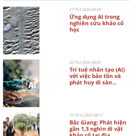
17 Th3 2026 09:30
Ứng dụng AI trong
nghiên cứu khảo cổ
học
03 Th2 2026 08:05
Trí tuệ nhân tạo (AI)
với việc bảo tồn và
phát huy di sản...
31 Th12 2025 08:17
Bắc Giang: Phát hiện
gần 1,3 nghìn di vật
khảo cổ tại địa...