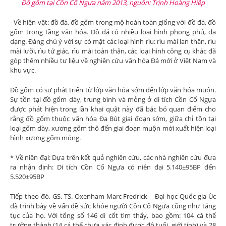
Đồ gốm tại Cồn Cổ Ngựa năm 2013, nguồn: Trịnh Hoàng Hiệp
- Về hiện vật: đồ đá, đồ gốm trong mộ hoàn toàn giống với đồ đá, đồ
gốm trong tầng văn hóa. Đồ đá có nhiều loại hình phong phú, đa
dạng. Đáng chú ý với sự có mặt các loại hình rìu: rìu mài lan thân, rìu
mài lưỡi, rìu tứ giác, rìu mài toàn thân, các loại hình công cụ khác đã
góp thêm nhiều tư liệu về nghiên cứu văn hóa Đá mới ở Việt Nam và
khu vực.
Đồ gốm có sự phát triển từ lớp văn hóa sớm đến lớp văn hóa muộn.
Sự tồn tại đồ gốm dày, trung bình và mỏng ở di tích Cồn Cổ Ngựa
được phát hiện trong lần khai quật này đã bác bỏ quan điểm cho
rằng đồ gốm thuộc văn hóa Đa Bút giai đoạn sớm, giữa chỉ tồn tại
loại gốm dày, xương gốm thô đến giai đoạn muộn mới xuất hiện loại
hình xương gốm mỏng.
* Về niên đại: Dựa trên kết quả nghiên cứu, các nhà nghiên cứu đưa
ra nhận định: Di tích Cồn Cổ Ngựa có niên đại 5.140±95BP đến
5.520±95BP
Tiếp theo đó, GS. TS. Oxenham Marc Fredrick – Đại học Quốc gia Úc
đã trình bày về vấn đề sức khỏe người Cồn Cổ Ngựa cũng như táng
tục của họ. Với tổng số 146 di cốt tìm thấy, bao gồm: 104 cá thể
trưởng thành (14 cá thể chưa xác định được độ tuổi, giới tính) và 28