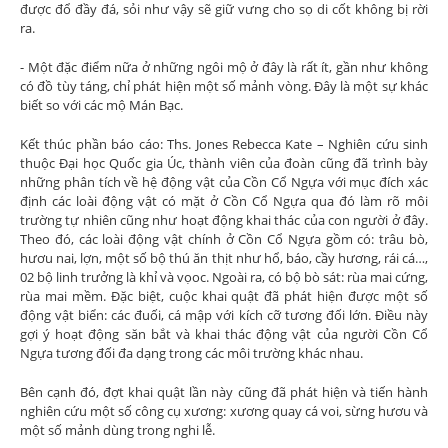
được đổ đầy đá, sỏi như vậy sẽ giữ vưng cho sọ di cốt không bị rời
ra.
- Một đặc điểm nữa ở những ngôi mộ ở đây là rất ít, gần như không
có đồ tùy táng, chỉ phát hiện một số mảnh vòng. Đây là một sự khác
biết so với các mộ Mán Bạc.
Kết thúc phần báo cáo: Ths. Jones Rebecca Kate – Nghiên cứu sinh
thuộc Đại học Quốc gia Úc, thành viên của đoàn cũng đã trình bày
những phân tích về hệ động vật của Cồn Cổ Ngựa với mục đích xác
định các loài động vật có mặt ở Cồn Cổ Ngựa qua đó làm rõ môi
trường tự nhiên cũng như hoạt động khai thác của con người ở đây.
Theo đó, các loài động vật chính ở Cồn Cổ Ngựa gồm có: trâu bò,
hươu nai, lợn, một số bộ thú ăn thịt như hổ, báo, cầy hương, rái cá…,
02 bộ linh trưởng là khỉ và vọoc. Ngoài ra, có bộ bò sát: rùa mai cứng,
rùa mai mềm. Đặc biệt, cuộc khai quật đã phát hiện được một số
động vật biển: các đuối, cá mập với kích cỡ tương đối lớn. Điều này
gợi ý hoạt động săn bắt và khai thác động vật của người Cồn Cổ
Ngựa tương đối đa dạng trong các môi trường khác nhau.
Bên cạnh đó, đợt khai quật lần này cũng đã phát hiện và tiến hành
nghiên cứu một số công cụ xương: xương quay cá voi, sừng hươu và
một số mảnh dùng trong nghi lễ.