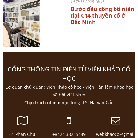
14 Th11 2025 16:41
Bước đầu công bố niên
đại C14 thuyền cổ ở
Bắc Ninh
CỔNG THÔNG TIN ĐIỆN TỬ VIỆN KHẢO CỔ
HỌC
Cơ quan chủ quản: Viện Khảo cổ học - Viện Hàn lâm Khoa học
xã hội Việt Nam
Chịu trách nhiệm nội dung: TS. Hà Văn Cẩn
61 Phan Chu
+8424 38255449
webkhaoco@gmail.