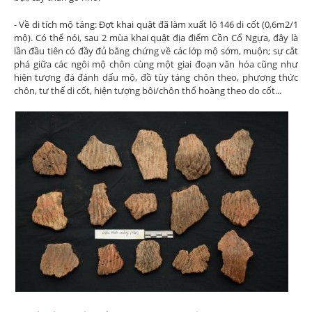
- Về di tích mộ táng: Đợt khai quật đã làm xuất lộ 146 di cốt (0,6m2/1
mộ). Có thể nói, sau 2 mùa khai quật địa điểm Cồn Cổ Ngựa, đây là
lần đầu tiên có đầy đủ bằng chứng về các lớp mộ sớm, muộn; sự cắt
phá giữa các ngôi mộ chôn cùng một giai đoạn văn hóa cũng như
hiện tượng đá đánh dấu mộ, đồ tùy táng chôn theo, phương thức
chôn, tư thế di cốt, hiện tượng bôi/chôn thổ hoàng theo do cốt...