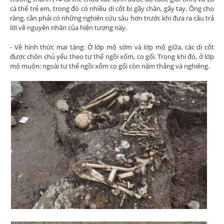
cá thể trẻ em, trong đó có nhiều di cốt bị gãy chân, gãy tay. Ông cho
rằng, cần phải có những nghiên cứu sâu hơn trước khi đưa ra câu trả
lời về nguyên nhân của hiện tượng này.
- Về hình thức mai táng: Ở lớp mộ sớm và lớp mộ giữa, các di cốt
được chôn chủ yếu theo tư thế ngồi xổm, co gối. Trong khi đó, ở lớp
mộ muộn: ngoài tư thế ngồi xổm co gối còn nằm thẳng và nghiêng.