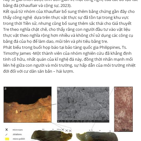
bằng đá (Xhauflair và cộng sự, 2023).
Kết quả từ nhóm của Xhauflair bổ sung thêm bằng chứng gần đây cho
thấy công nghệ dựa trên thực vật thực sự đã tồn tại trong khu vực
trong thời Tiền sử, nhưng cũng bổ sung thêm sắc thái cho Giả thuyết
Tre theo nghĩa chặt chẽ, cho thấy rằng con người đầu tư vào vật liệu
thực vật theo nghĩa rộng hơn nhiều và không chỉ sử dụng các công cụ
bằng đá của họ để làm dao, mũi tên và phi tiêu bằng tre.
Phát biểu trong buổi họp báo tại bảo tàng quốc gia Philippines, Ts.
Timothy James -Một thành viên của nhóm nghiên cứu đã khẳng định
tính cố hữu, nhất quán của kĩ nghệ đá này, đồng thời nhấn mạnh mối
liên hệ giữa con người và môi trường, sự hấp dẫn của môi trường nhiệt
đới đối với cư dân săn bắn – hái lượm.