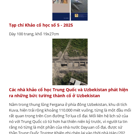
Tạp chí Khảo cổ học số 5 - 2025
Dày 100 trang, khổ 19x27cm
Các nhà khảo cổ học Trung Quốc và Uzbekistan phát hiện
ra những bức tường thành cổ ở Uzbekistan
Nằm trong thung lũng Fergana ở phía đông Uzbekistan, khu di tích
Kuva, hiện trải rộng khoảng 110.000 mét vuông, từng là một đầu mối
rất quan trọng trên Con đường Tơ lụa cổ đại. Mối liên hệ lịch sử của
nó với Trung Quốc có từ hơn hai thiên niên kỷ trước, vì người ta tin
rằng nó từng là một phần của nhà nước Dayuan cổ đại, được sứ
thần Trung Quốc Trương Khiên ghi chép lại vào thời nhà Hán (202