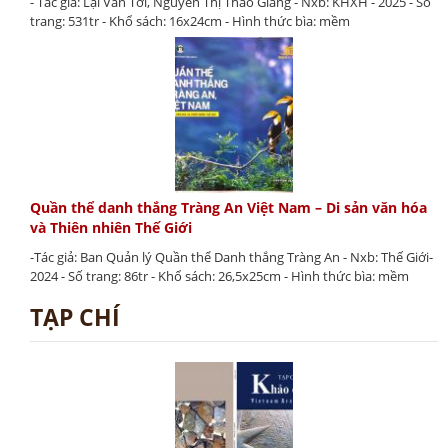
- Tác giả: Lại Văn Tới, Nguyễn Thị Thao Giang - Nxb: KHXH - 2025 - Số
trang: 531tr - Khổ sách: 16x24cm - Hình thức bìa: mềm
Quần thể danh thắng Tràng An Việt Nam – Di sản văn hóa
và Thiên nhiên Thế Giới
-Tác giả: Ban Quản lý Quần thể Danh thắng Tràng An - Nxb: Thế Giới-
2024 - Số trang: 86tr - Khổ sách: 26,5x25cm - Hình thức bìa: mềm
TẠP CHÍ