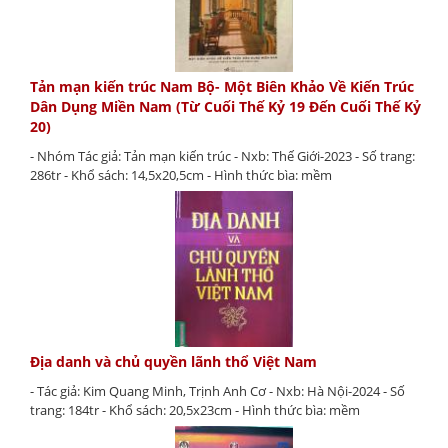
Tản mạn kiến trúc Nam Bộ- Một Biên Khảo Về Kiến Trúc
Dân Dụng Miền Nam (Từ Cuối Thế Kỷ 19 Đến Cuối Thế Kỷ
20)
- Nhóm Tác giả: Tản mạn kiến trúc - Nxb: Thế Giới-2023 - Số trang:
286tr - Khổ sách: 14,5x20,5cm - Hình thức bìa: mềm
Địa danh và chủ quyền lãnh thổ Việt Nam
- Tác giả: Kim Quang Minh, Trịnh Anh Cơ - Nxb: Hà Nội-2024 - Số
trang: 184tr - Khổ sách: 20,5x23cm - Hình thức bìa: mềm