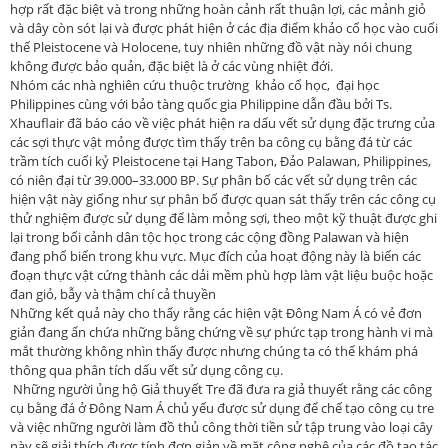
hợp rất đặc biệt và trong những hoàn cảnh rất thuận lợi, các mảnh giỏ
và dây còn sót lại và được phát hiện ở các địa điểm khảo cổ học vào cuối
thế Pleistocene và Holocene, tuy nhiên những đồ vật này nói chung
không được bảo quản, đặc biệt là ở các vùng nhiệt đới.
Nhóm các nhà nghiên cứu thuộc trường khảo cổ học, đại học
Philippines cùng với bảo tàng quốc gia Philippine dẫn đầu bởi Ts.
Xhauflair đã báo cáo về việc phát hiện ra dấu vết sử dụng đặc trưng của
các sợi thực vật mỏng được tìm thấy trên ba công cụ bằng đá từ các
trầm tích cuối kỷ Pleistocene tại Hang Tabon, Đảo Palawan, Philippines,
có niên đại từ 39.000–33.000 BP. Sự phân bố các vết sử dụng trên các
hiện vật này giống như sự phân bố được quan sát thấy trên các công cụ
thử nghiệm được sử dụng để làm mỏng sợi, theo một kỹ thuật được ghi
lại trong bối cảnh dân tộc học trong các cộng đồng Palawan và hiện
đang phổ biến trong khu vực. Mục đích của hoạt động này là biến các
đoạn thực vật cứng thành các dải mềm phù hợp làm vật liệu buộc hoặc
đan giỏ, bẫy và thậm chí cả thuyền
Những kết quả này cho thấy rằng các hiện vật Đông Nam Á có vẻ đơn
giản đang ẩn chứa những bằng chứng về sự phức tạp trong hành vi mà
mắt thường không nhìn thấy được nhưng chúng ta có thể khám phá
thông qua phân tích dấu vết sử dụng công cụ.
Những người ủng hộ Giả thuyết Tre đã đưa ra giả thuyết rằng các công
cụ bằng đá ở Đông Nam Á chủ yếu được sử dụng để chế tạo công cụ tre
và việc những người làm đồ thủ công thời tiền sử tập trung vào loại cây
này sẽ giải thích được tính đơn giản về mặt công nghệ của các đồ tạo tác