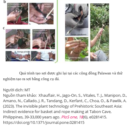
Quá trình tạo sợi được ghi lại tại các cộng đồng Palawan và thử
nghiệm tạo ra sợi bằng công cụ đá.
Người dịch: MT
Nguồn tham khảo: Xhauflair, H., Jago-On, S., Vitales, T. J., Manipon, D.,
Amano, N., Callado, J. R., Tandang, D., Kerfant, C., Choa, O., & Pawlik, A.
(2023). The invisible plant technology of Prehistoric Southeast Asia:
Indirect evidence for basket and rope making at Tabon Cave,
Philippines, 39-33,000 years ago.
PloS one
,
18
(6), e0281415.
https://doi.org/10.1371/journal.pone.0281415