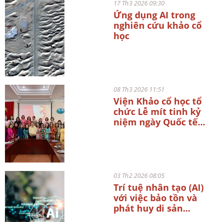
17 Th3 2026 09:30
Ứng dụng AI trong
nghiên cứu khảo cổ
học
08 Th3 2026 11:51
Viện Khảo cổ học tổ
chức Lễ mít tinh kỷ
niệm ngày Quốc tế...
03 Th2 2026 08:05
Trí tuệ nhân tạo (AI)
với việc bảo tồn và
phát huy di sản...