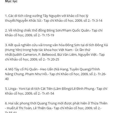
Mục lục
1. Các di tích công xưởng Tây Nguyên với khảo cổ học lý
thuyết/Nguyễn Khắc Sử.- Tạp chí Khảo cổ học, 2009, số 2.- Tr.3-14
2. Về những chiếc thố đồng Đông Sơn/Phạm Quốc Quân.- Tạp chí
Khảo cổ học, 2009, số 2.- Tr.15-19
3. Kết quả nghiên cứu vải trong văn hóa Đông Sơn tại di tích Đông Xá
(Hưng Yên) trong hợp tác khoa học Việt Nam - Úc lần thứ
nhất/Judith Cameron, P. Bellwood, Bùi Văn Liêm, Nguyễn Việt.- Tạp
chí Khảo cổ học, 2009, số 2.- Tr.20-25
4. Mộ Tày cổ Pù Quân - Heo Uẩn (Nà Hang, Tuyên Quang)/Trình
Năng Chung, Phạm Như Hồ.- Tạp chí Khảo cổ học, 2009, số 2.- Tr.26-
40
5. Linga - Yoni tại di tích Cát Tiên (Lâm Đồng)/Lê Đình Phụng.- Tạp chí
Khảo cổ học, 2009, số 2.- Tr.41-54
6. Hai sắc phong thời Quang Trung mới được phát hiện ở Thừa Thiên
- Huế/Lê Thị Toán, Lê Thiện Gia.- Tạp chí Khảo cổ học, 2009, số 2.-
Tr.55-61