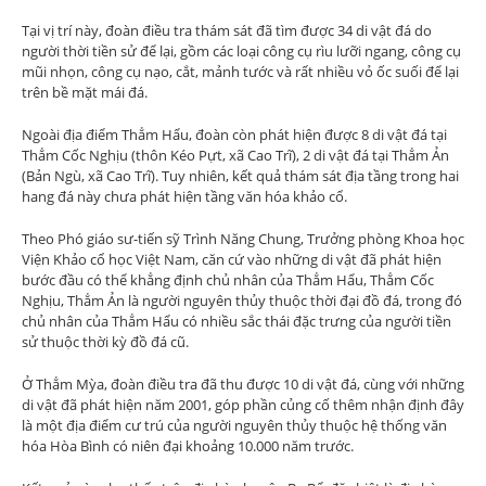
Tại vị trí này, đoàn điều tra thám sát đã tìm được 34 di vật đá do
người thời tiền sử để lại, gồm các loại công cụ rìu lưỡi ngang, công cụ
mũi nhọn, công cụ nạo, cắt, mảnh tước và rất nhiều vỏ ốc suối để lại
trên bề mặt mái đá.
Ngoài địa điểm Thẳm Hẩu, đoàn còn phát hiện được 8 di vật đá tại
Thẳm Cốc Nghịu (thôn Kéo Pựt, xã Cao Trĩ), 2 di vật đá tại Thẳm Ản
(Bản Ngù, xã Cao Trĩ). Tuy nhiên, kết quả thám sát địa tầng trong hai
hang đá này chưa phát hiện tầng văn hóa khảo cổ.
Theo Phó giáo sư-tiến sỹ Trình Năng Chung, Trưởng phòng Khoa học
Viện Khảo cổ học Việt Nam, căn cứ vào những di vật đã phát hiện
bước đầu có thể khẳng định chủ nhân của Thẳm Hẩu, Thẳm Cốc
Nghịu, Thẳm Ản là người nguyên thủy thuộc thời đại đồ đá, trong đó
chủ nhân của Thẳm Hẩu có nhiều sắc thái đặc trưng của người tiền
sử thuộc thời kỳ đồ đá cũ.
Ở Thẳm Mỳa, đoàn điều tra đã thu được 10 di vật đá, cùng với những
di vật đã phát hiện năm 2001, góp phần củng cố thêm nhận định đây
là một địa điểm cư trú của người nguyên thủy thuộc hệ thống văn
hóa Hòa Bình có niên đại khoảng 10.000 năm trước.