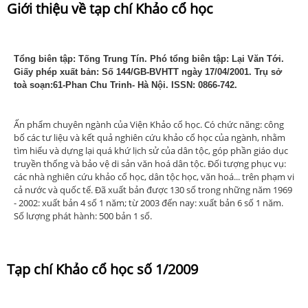
Giới thiệu về tạp chí Khảo cổ học
Tổng biên tập: Tống Trung Tín. Phó tổng biên tập: Lại Văn Tới.
Giấy phép xuất bản: Số 144/GB-BVHTT ngày 17/04/2001. Trụ sở
toà soạn:61-Phan Chu Trinh- Hà Nội. ISSN: 0866-742.
Ấn phẩm chuyên ngành của Viện Khảo cổ học. Có chức năng: công
bố các tư liệu và kết quả nghiên cứu khảo cổ học của ngành, nhằm
tìm hiểu và dựng lại quá khứ lịch sử của dân tộc, góp phần giáo dục
truyền thống và bảo vệ di sản văn hoá dân tộc. Đối tượng phục vụ:
các nhà nghiên cứu khảo cổ học, dân tộc học, văn hoá... trên phạm vi
cả nước và quốc tế. Đã xuất bản được 130 số trong những năm 1969
- 2002: xuất bản 4 số 1 năm; từ 2003 đến nay: xuất bản 6 số 1 năm.
Số lượng phát hành: 500 bản 1 số.
Tạp chí Khảo cổ học số 1/2009