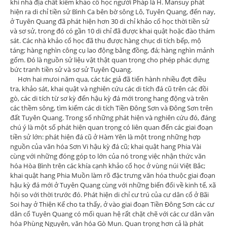
khi nhà địa chất kiêm khảo cổ học người Pháp là H. Mansuy phát
hiện ra di chỉ tiền sử Bình Ca bên bờ sông Lô, Tuyên Quang, đến nay,
ở Tuyên Quang đã phát hiện hơn 30 di chỉ khảo cổ học thời tiền sử
và sơ sử, trong đó có gần 10 di chỉ đã được khai quật hoặc đào thám
sát. Các nhà khảo cổ học đã thu được hàng chục di tích bếp, mộ
táng; hàng nghìn công cụ lao động bằng đồng, đá; hàng nghìn mảnh
gốm. Đó là nguồn sử liệu vật thật quan trọng cho phép phác dựng
bức tranh tiền sử và sơ sử Tuyên Quang.
Hơn hai mưoi năm qua, các tác giả đã tiến hành nhiều đợt điều
tra, khảo sát, khai quật và nghiên cứu các di tích đá cũ trên các đồi
gò, các di tích từ sơ kỳ đến hậu kỳ đá mới trong hang động và trên
các thềm sông, tìm kiếm các di tích Tiền Đông Sơn và Đông Sơn trên
đất Tuyên Quang. Trong số những phát hiện và nghiên cứu đó, đáng
chú ý là một số phát hiện quan trọng có liên quan đến các giai đoạn
tiền sử lớn: phát hiện đá cũ ở Hàm Yên là một trong những hợp
nguồn của văn hóa Sơn Vi hậu kỳ đá cũ; khai quật hang Phia Vài
cùng với những đóng góp to lớn của nó trong việc nhận thức văn
hóa Hòa Bình trên các khía cạnh khảo cổ học ở vùng núi Việt Bắc;
khai quật hang Phia Muồn làm rõ đặc trưng văn hóa thuộc giai đoạn
hậu kỳ đá mới ở Tuyên Quang cùng với những biến đổi về kinh tế, xã
hội so với thời trước đó. Phát hiện di chỉ cư trú của cư dân cổ ở Bãi
Soi hay ở Thiện Kế cho ta thấy, ở vào giai đoạn Tiền Đông Sơn các cư
dân cổ Tuyên Quang có mối quan hệ rất chặt chẽ với các cư dân văn
hóa Phùng Nguyên, văn hóa Gò Mun. Quan trọng hơn cả là phát