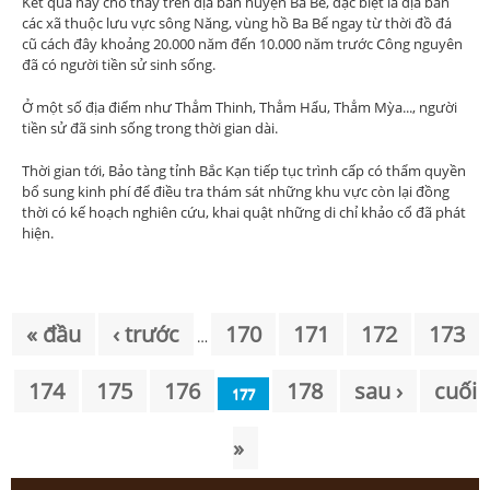
Kết quả này cho thấy trên địa bàn huyện Ba Bể, đặc biệt là địa bàn
các xã thuộc lưu vực sông Năng, vùng hồ Ba Bể ngay từ thời đồ đá
cũ cách đây khoảng 20.000 năm đến 10.000 năm trước Công nguyên
đã có người tiền sử sinh sống.
Ở một số địa điểm như Thẳm Thinh, Thẳm Hẩu, Thẳm Mỳa..., người
tiền sử đã sinh sống trong thời gian dài.
Thời gian tới, Bảo tàng tỉnh Bắc Kạn tiếp tục trình cấp có thẩm quyền
bổ sung kinh phí để điều tra thám sát những khu vực còn lại đồng
thời có kế hoạch nghiên cứu, khai quật những di chỉ khảo cổ đã phát
hiện.
Trang
« đầu
‹ trước
170
171
172
173
…
174
175
176
178
sau ›
cuối
177
»