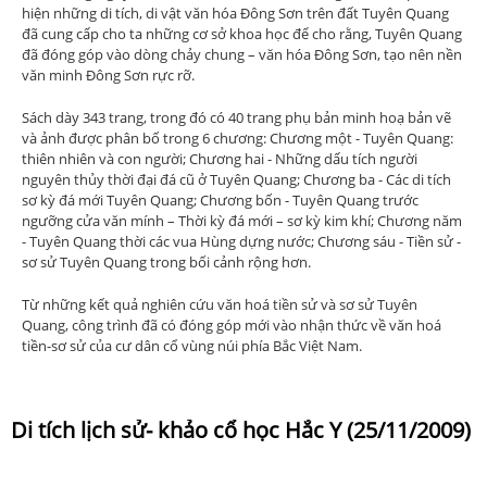
hiện những di tích, di vật văn hóa Đông Sơn trên đất Tuyên Quang
đã cung cấp cho ta những cơ sở khoa học để cho rằng, Tuyên Quang
đã đóng góp vào dòng chảy chung – văn hóa Đông Sơn, tạo nên nền
văn minh Đông Sơn rực rỡ.
Sách dày 343 trang, trong đó có 40 trang phụ bản minh hoạ bản vẽ
và ảnh được phân bố trong 6 chương: Chương một - Tuyên Quang:
thiên nhiên và con người; Chương hai - Những dấu tích người
nguyên thủy thời đại đá cũ ở Tuyên Quang; Chương ba - Các di tích
sơ kỳ đá mới Tuyên Quang; Chương bốn - Tuyên Quang trước
ngưỡng cửa văn mính – Thời kỳ đá mới – sơ kỳ kim khí; Chương năm
- Tuyên Quang thời các vua Hùng dựng nước; Chương sáu - Tiền sử -
sơ sử Tuyên Quang trong bối cảnh rộng hơn.
Từ những kết quả nghiên cứu văn hoá tiền sử và sơ sử Tuyên
Quang, công trình đã có đóng góp mới vào nhận thức về văn hoá
tiền-sơ sử của cư dân cổ vùng núi phía Bắc Việt Nam.
Di tích lịch sử- khảo cổ học Hắc Y (25/11/2009)