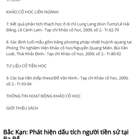
KHẢO CỔ HỌC LIÊN NGÀNH
7. Kết quả phân tích thạch học ở di chỉ Lung Leng (Kon Tum)/Lê Hải
Đăng, Lê Cảnh Lam.- Tạp chí Khảo cổ học, 2009, số 2.- Tr.62-79
8. Xác định tuổi mẫu gốm bằng phương pháp nhiệt huỳnh quang tại
Phòng Thí nghiệm Viện Khảo cổ học/Nguyễn Quang Miên, Bùi Văn
Loát, Thái Khắc Định.- Tạp chí Khảo cổ học, 2009, số 2.- Tr.80-92
TƯ LIỆU CỔ TIỀN HỌC
9. Các loại tiền (tiếp theo)/Đỗ Văn Ninh.- Tạp chí Khảo cổ học, 2009,
số 2.- Tr.93-94
THÔNG TIN HOẠT ĐỘNG KHẢO CỔ HỌC
GIỚI THIỆU SÁCH
Bắc Kạn: Phát hiện dấu tích người tiền sử tại
Ba Bể