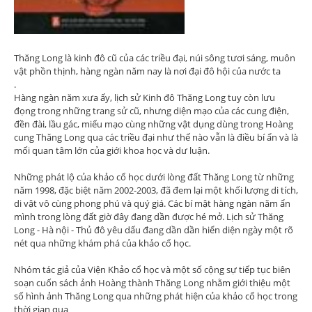
Thăng Long là kinh đô cũ của các triều đại, núi sông tươi sáng, muôn
vật phồn thịnh, hàng ngàn năm nay là nơi đại đô hội của nước ta
.
Hàng ngàn năm xưa ấy, lịch sử Kinh đô Thăng Long tuy còn lưu
đọng trong những trang sử cũ, nhưng diện mạo của các cung điện,
đền đài, lầu gác, miếu mạo cùng những vật dụng dùng trong Hoàng
cung Thăng Long qua các triều đại như thế nào vẫn là điều bí ẩn và là
mối quan tâm lớn của giới khoa học và dư luận.
Những phát lộ của khảo cổ học dưới lòng đất Thăng Long từ những
năm 1998, đặc biệt năm 2002-2003, đã đem lại một khối lượng di tích,
di vật vô cùng phong phú và quý giá. Các bí mật hàng ngàn năm ẩn
mình trong lòng đất giờ đây đang dần được hé mở. Lịch sử Thăng
Long - Hà nội - Thủ đô yêu dấu đang dần dần hiển diện ngày một rõ
nét qua những khám phá của khảo cổ học.
Nhóm tác giả của Viện Khảo cổ học và một số cộng sự tiếp tục biên
soạn cuốn sách ảnh Hoàng thành Thăng Long nhằm giới thiệu một
số hình ảnh Thăng Long qua những phát hiện của khảo cổ học trong
thời gian qua