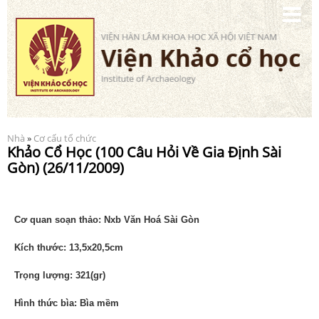
Nhảy
đến
nội
dung
Nhà
»
Cơ cấu tổ chức
Bạn đang ở đây
Khảo Cổ Học (100 Câu Hỏi Về Gia Định Sài
Gòn) (26/11/2009)
Cơ quan soạn thảo: Nxb Văn Hoá Sài Gòn
Kích thước: 13,5x20,5cm
Trọng lượng: 321(gr)
Hình thức bìa: Bìa mềm