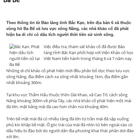
Theo thông tin từ Bảo tàng tỉnh Bắc Kạn, trên địa bàn 6 xã thuộc
vùng hồ Ba Bể và lưu vực sông Năng, các nhà khảo cổ đã phát
hiện ba di chỉ có dấu tích người thời tiền sử sinh sống.
Việc điều tra, thám sát khảo cổ đã được Bảo
tàng tỉnh Bắc Kạn phối hợp với Viện Khảo cổ học
Việt Nam tiến hành trong tháng 6 và 7 năm nay.
Những di chỉ khảo cổ phát hiện mới đều phân bố dọc theo lưu vực
sông Năng, địa điểm cách xa sông nhất khoảng 1km, địa điểm gần
nhất khoảng 300m.
Tại khu vực Thẳm Hẩu thuộc thôn Dài Khao, xã Cao Trĩ, cách sông
Năng khoảng 300m về phía Tây, các nhà khảo cổ phát hiện một mái
đá lớn, mặt bằng mái đá cao hơn chân núi khoảng 40m.
Trên bề mặt mái đá có nhiều tảng đá lớn từ trần mái đá sập xuống
phủ kín khắp bề mặt. Ở góc trái của mái đá nhìn từ bên ngoài vào có
dấu hiệu bị đào bới do người dân địa phương khai thác phân dơi đào
xới lên.