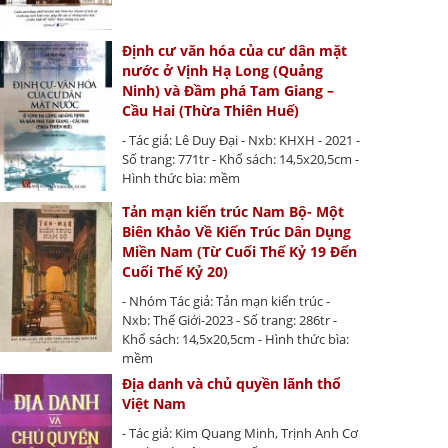
Định cư văn hóa của cư dân mặt
nước ở Vịnh Hạ Long (Quảng
Ninh) và Đầm phá Tam Giang –
Cầu Hai (Thừa Thiên Huế)
- Tác giả: Lê Duy Đại - Nxb: KHXH - 2021 -
Số trang: 771tr - Khổ sách: 14,5x20,5cm -
Hình thức bìa: mềm
Tản mạn kiến trúc Nam Bộ- Một
Biên Khảo Về Kiến Trúc Dân Dụng
Miền Nam (Từ Cuối Thế Kỷ 19 Đến
Cuối Thế Kỷ 20)
- Nhóm Tác giả: Tản mạn kiến trúc -
Nxb: Thế Giới-2023 - Số trang: 286tr -
Khổ sách: 14,5x20,5cm - Hình thức bìa:
mềm
Địa danh và chủ quyền lãnh thổ
Việt Nam
- Tác giả: Kim Quang Minh, Trịnh Anh Cơ