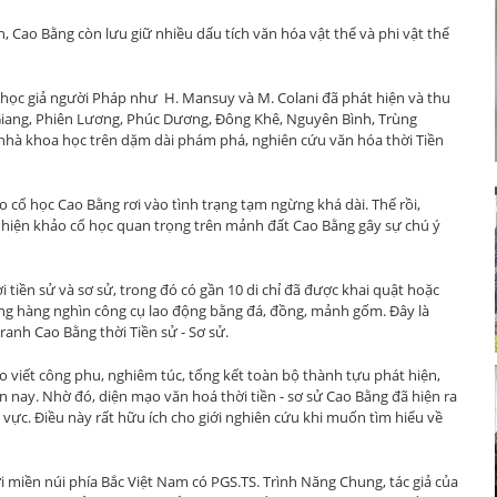
́n, Cao Bằng còn lưu giữ nhiều dấu tích văn hóa vật thể và phi vật thể
ác học giả người Pháp như H. Mansuy và M. Colani đã phát hiện và thu
Sóc Giang, Phiên Lương, Phúc Dương, Đông Khê, Nguyên Bình, Trùng
 nhà khoa học trên dặm dài phám phá, nghiên cứu văn hóa thời Tiền
ổ học Cao Bằng rơi vào tình trạng tạm ngừng khá dài. Thế rồi,
t hiện khảo cổ học quan trọng trên mảnh đất Cao Bằng gây sự chú ý
 tiền sử và sơ sử, trong đó có gần 10 di chỉ đã được khai quật hoặc
cùng hàng nghìn công cụ lao động bằng đá, đồng, mảnh gốm. Đây là
ranh Cao Bằng thời Tiền sử - Sơ sử.
 viết công phu, nghiêm túc, tổng kết toàn bộ thành tựu phát hiện,
n nay. Nhờ đó, diện mạo văn hoá thời tiền - sơ sử Cao Bằng đã hiện ra
 vực. Điều này rất hữu ích cho giới nghiên cứu khi muốn tìm hiểu về
ới miền núi phía Bắc Việt Nam có PGS.TS. Trình Năng Chung, tác giả của