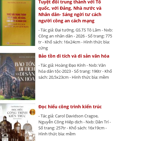
Tuyệt đối trung thành với Tổ
quốc, với Đảng, Nhà nước và
Nhân dân- Sáng ngời tư cách
người công an cách mạng
- Tác giả: Đại tướng, GS.TS Tô Lâm - Nxb:
Công an nhân dân - 2026 - Số trang: 775
tr - Khổ sách: 16x24cm - Hình thức bìa:
cứng
Bảo tồn di tích và di sản văn hóa
- Tác giả: Hoàng Đạo Kính - Nxb: Văn
hóa dân tộc-2023 - Số trang: 196tr - Khổ
sách: 20,5x23cm - Hình thức bìa: mềm
Đọc hiểu công trình kiến trúc
- Tác giả: Carol Davidson Cragoe,
Nguyễn Công Hiệp dịch - Nxb: Dân Trí -
Số trang: 257tr - Khổ sách: 16x19cm -
Hình thức bìa: mềm