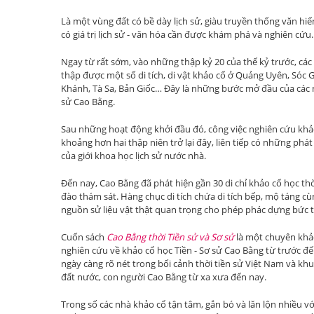
Là một vùng đất có bề dày lịch sử, giàu truyền thống văn hiê
có giá trị lịch sử - văn hóa cần được khám phá và nghiên cứu.
Ngay từ rất sớm, vào những thập kỷ 20 của thế kỷ trước, c
thập được một số di tích, di vật khảo cổ ở Quảng Uyên, 
Khánh, Tà Sa, Bản Giốc… Đây là những bước mở đầu của các
sử Cao Bằng.
Sau những hoạt động khởi đầu đó, công việc nghiên cứu khảo c
khoảng hơn hai thập niên trở lại đây, liên tiếp có những phá
của giới khoa học lịch sử nước nhà.
Đến nay, Cao Bằng đã phát hiện gần 30 di chỉ khảo cổ học thời
đào thám sát. Hàng chục di tích chứa di tích bếp, mộ táng 
nguồn sử liệu vật thật quan trọng cho phép phác dựng bức t
Cuốn sách
Cao Bằng thời Tiền sử và Sơ sử
là một chuyên khảo
nghiên cứu về khảo cổ học Tiền - Sơ sử Cao Bằng từ trước đế
ngày càng rõ nét trong bối cảnh thời tiền sử Việt Nam và khu
đất nước, con người Cao Bằng từ xa xưa đến nay.
Trong số các nhà khảo cổ tận tâm, gắn bó và lăn lộn nhiều v