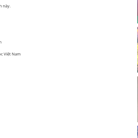
ch này.
m
Việt Nam