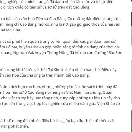
̀ng nghiệp của mình, tác giả đã dành nhiều tâm sức và trí lực tiến
c di tích khảo cổ tiền sử và sơ sử trên đất Cao Bằng.
g cơ bản của văn hoá Tiền sử Cao Bằng. Có những đặc điểm chung của
ểm riêng chỉ Cao Bằng mới có, như là nơi gặp gỡ, giao thoa của hai văn
hoá Mai Pha.
một số phát hiện quan trọng có liên quan đến các giai đoạn tiền sử
điểm Bó Mạ, huyện Hòa An góp phần sáng tỏ tính đa dạng của thời đại
Thần, hang Ngườm Vài, huyện Thông Nông đã hé mở con đường “Bắc Sơn
trong khi tài liệu về thời đại Kim khí còn nhiều hạn chế. Điều này
i sản văn hoá của cha ông ta trên mảnh đất Cao Bằng.
ó tính tích hợp cao hơn, nhưng những gì mà cuốn sách trình bày đã
ăn hóa Tiền sử ở Cao Bằng nói riêng và Việt Nam nói chung. Quan
̣c cho việc trưng bày Bảo tàng tỉnh, cung cấp những tư liệu tin cậy cho
ành tựu lớn trong việc hợp tác nghiên cứu nhiều năm giữa Viện Khảo cổ
ách sẽ mang đến nhiều điều bổ ích, giúp bạn đọc hiểu rõ thêm về
m năng phát triển.