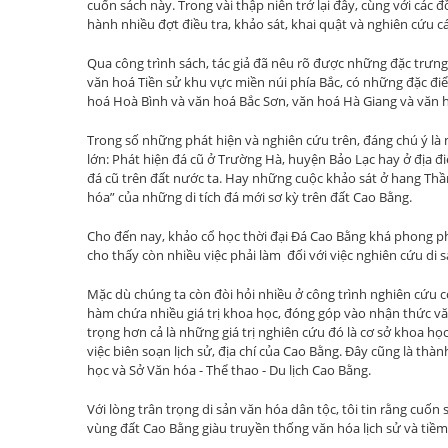
cuốn sách này. Trong vài thập niên trở lại đây, cùng với các đô
hành nhiều đợt điều tra, khảo sát, khai quật và nghiên cứu cá
Qua công trình sách, tác giả đã nêu rõ được những đặc trưn
văn hoá Tiền sử khu vực miền núi phía Bắc, có những đặc đi
hoá Hoà Bình và văn hoá Bắc Sơn, văn hoá Hà Giang và văn 
Trong số những phát hiện và nghiên cứu trên, đáng chú ý là 
lớn: Phát hiện đá cũ ở Trường Hà, huyện Bảo Lạc hay ở địa 
đá cũ trên đất nước ta. Hay những cuộc khảo sát ở hang 
hóa” của những di tích đá mới sơ kỳ trên đất Cao Bằng.
Cho đến nay, khảo cổ học thời đại Đá Cao Bằng khá phong phú, 
cho thấy còn nhiều việc phải làm đối với việc nghiên cứu d
Mặc dù chúng ta còn đòi hỏi nhiều ở công trình nghiên cứu c
hàm chứa nhiều giá trị khoa học, đóng góp vào nhận thức v
trọng hơn cả là những giá trị nghiên cứu đó là cơ sở khoa ho
việc biên soạn lịch sử, địa chí của Cao Bằng. Đây cũng là th
học và Sở Văn hóa - Thể thao - Du lịch Cao Bằng.
Với lòng trân trọng di sản văn hóa dân tộc, tôi tin rằng cuốn s
vùng đất Cao Bằng giàu truyền thống văn hóa lịch sử và tiề