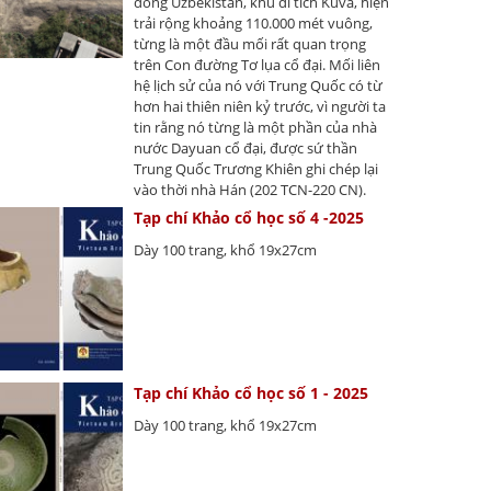
đông Uzbekistan, khu di tích Kuva, hiện
trải rộng khoảng 110.000 mét vuông,
từng là một đầu mối rất quan trọng
trên Con đường Tơ lụa cổ đại. Mối liên
hệ lịch sử của nó với Trung Quốc có từ
hơn hai thiên niên kỷ trước, vì người ta
tin rằng nó từng là một phần của nhà
nước Dayuan cổ đại, được sứ thần
Trung Quốc Trương Khiên ghi chép lại
vào thời nhà Hán (202 TCN-220 CN).
Tạp chí Khảo cổ học số 4 -2025
Dày 100 trang, khổ 19x27cm
Tạp chí Khảo cổ học số 1 - 2025
Dày 100 trang, khổ 19x27cm