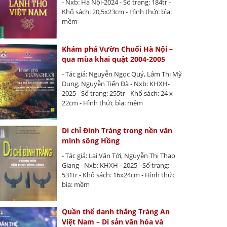
- Nxb: Hà Nội-2024 - Số trang: 184tr -
Khổ sách: 20,5x23cm - Hình thức bìa:
mềm
Khám phá Vườn Chuối Hà Nội –
qua mùa khai quật 2004-2005
- Tác giả: Nguyễn Ngọc Quý, Lâm Thị Mỹ
Dung, Nguyễn Tiến Đà - Nxb: KHXH-
2025 - Số trang: 255tr - Khổ sách: 24 x
22cm - Hình thức bìa: mềm
Di chỉ Đình Tràng trong nền văn
minh sông Hồng
- Tác giả: Lại Văn Tới, Nguyễn Thị Thao
Giang - Nxb: KHXH - 2025 - Số trang:
531tr - Khổ sách: 16x24cm - Hình thức
bìa: mềm
Quần thể danh thắng Tràng An
Việt Nam – Di sản văn hóa và