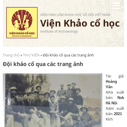
Nhảy
đến
nội
dung
Trang chủ
»
THƯ VIỆN
» Đội khảo cổ qua các trang ảnh
Bạn đang ở đây
Đội khảo cổ qua các trang ảnh
Tá
c giả:
Hoàng
Văn
Nhà xuất
bản:
Nxb
Hà Nội
Năm xuất
bản:
2021
Kích