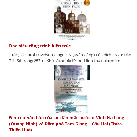
Đọc hiểu công trình kiến trúc
- Tác giả: Carol Davidson Cragoe, Nguyễn Công Hiệp dịch - Nxb: Dân
Trí - Số trang: 257tr - Khổ sách: 16x19cm - Hình thức bìa: mềm
Định cư văn hóa của cư dân mặt nước ở Vịnh Hạ Long
(Quảng Ninh) và Đầm phá Tam Giang – Cầu Hai (Thừa
Thiên Huế)