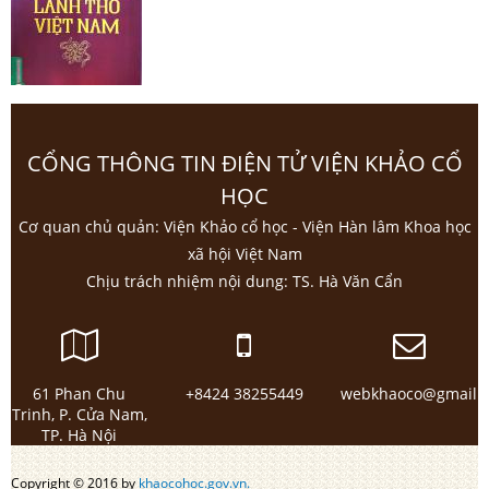
CỔNG THÔNG TIN ĐIỆN TỬ VIỆN KHẢO CỔ
HỌC
Cơ quan chủ quản: Viện Khảo cổ học - Viện Hàn lâm Khoa học
xã hội Việt Nam
Chịu trách nhiệm nội dung: TS. Hà Văn Cẩn
61 Phan Chu
+8424 38255449
webkhaoco@gmail.
Trinh, P. Cửa Nam,
TP. Hà Nội
Copyright © 2016 by
khaocohoc.gov.vn.