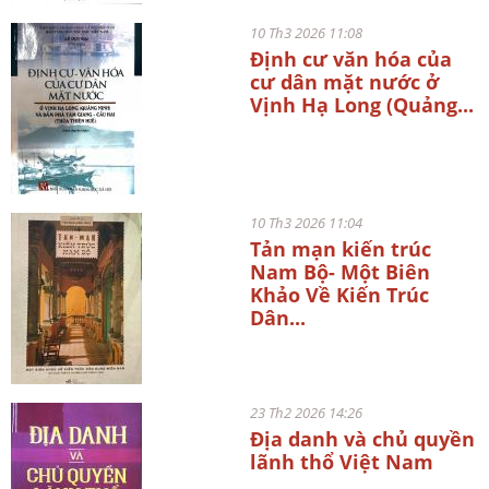
10 Th3 2026 11:08
Định cư văn hóa của
cư dân mặt nước ở
Vịnh Hạ Long (Quảng...
10 Th3 2026 11:04
Tản mạn kiến trúc
Nam Bộ- Một Biên
Khảo Về Kiến Trúc
Dân...
23 Th2 2026 14:26
Địa danh và chủ quyền
lãnh thổ Việt Nam