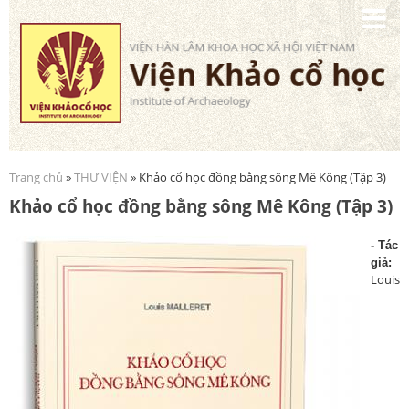
Nhảy
đến
nội
dung
Trang chủ
»
THƯ VIỆN
» Khảo cổ học đồng bằng sông Mê Kông (Tập 3)
Bạn đang ở đây
Khảo cổ học đồng bằng sông Mê Kông (Tập 3)
- Tá
c
giả:
Louis