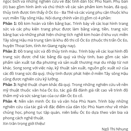
ngọc bích và những nghiên cứu về đặc tính dân tộc Phù Nam. Phụ bản
(II) bao gồm hình ảnh và chú thích về các sản phẩm kim hoàn, đá quý,
thủy tinh được tìm thấy ở Óc Eo - Ba Thê và các vùng phụ cận thuộc khu
vực miền Tây sông Hậu. Nội dung chính văn (I) gồm có 4 phần:
Đồ kim hoàn và tiền bằng bạc. Trình bày về các loại hình trang
Phần 1:
sức và các phụ kiện trang phục được làm bằng vàng, tiền, trang sức
bằng bạc và những phát hiện chứng tích nghề kim hoàn ở khu vực miền
Tây sông Hậu mà trung tâm là khu đô thị cổ Óc Eo (thuộc thị trấn Óc Eo,
huyện Thoại Sơn, tỉnh An Giang ngày nay).
Đồ trang sức và đồ thủy tinh màu. Trình bày về các loại hình đồ
Phần 2:
trang sức được chế tác bằng đá quý và thủy tinh, bao gồm các sản
phẩm sản xuất tại địa phương và sản xuất thương mại du nhập từ nơi
khác. Song song với việc này, kỹ thuật sản xuất, nguồn gốc xuất xứ của
các đồ trang sức đá quý, thủy tinh được phát hiện ở miền Tây sông Hậu
cũng được nghiên cứu kỹ lưỡng.
Nghệ thuật chạm khắc đá quý. Trong những nghiên cứu về nền
Phần 3:
mỹ thuật thuộc văn hóa Óc Eo, tác giả đã đánh giá rất cao về trình độ
thẩm mỹ và sức sáng tạo của cư dân Óc Eo cổ.
Nền văn minh Óc Eo và văn hóa Phù Nam. Trình bày những
Phần 4:
nghiên cứu của tác giả về đặc điểm của dân tộc Phù Nam như về nhân
chủng học, phong tục tập quán, niên biểu Óc Eo dựa theo văn bia và
phong cách nghệ thuật.
Xin trân trọng giới thiệu!
Ngô Thị Nhung