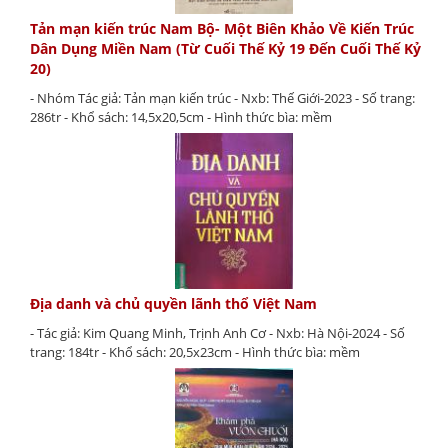
Tản mạn kiến trúc Nam Bộ- Một Biên Khảo Về Kiến Trúc
Dân Dụng Miền Nam (Từ Cuối Thế Kỷ 19 Đến Cuối Thế Kỷ
20)
- Nhóm Tác giả: Tản mạn kiến trúc - Nxb: Thế Giới-2023 - Số trang:
286tr - Khổ sách: 14,5x20,5cm - Hình thức bìa: mềm
Địa danh và chủ quyền lãnh thổ Việt Nam
- Tác giả: Kim Quang Minh, Trịnh Anh Cơ - Nxb: Hà Nội-2024 - Số
trang: 184tr - Khổ sách: 20,5x23cm - Hình thức bìa: mềm