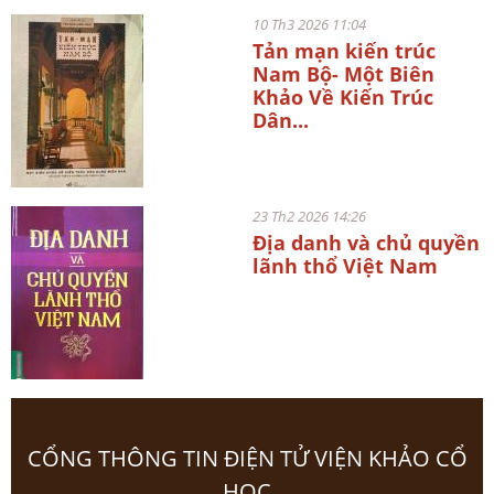
10 Th3 2026 11:04
Tản mạn kiến trúc
Nam Bộ- Một Biên
Khảo Về Kiến Trúc
Dân...
23 Th2 2026 14:26
Địa danh và chủ quyền
lãnh thổ Việt Nam
CỔNG THÔNG TIN ĐIỆN TỬ VIỆN KHẢO CỔ
HỌC