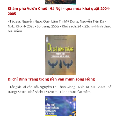
Khám phá Vườn Chuối Hà Nội – qua mùa khai quật 2004-
2005
- Tác giả: Nguyễn Ngọc Quý, Lâm Thị Mỹ Dung, Nguyễn Tiến Đà -
Nxb: KHXH- 2025 - Số trang: 255tr - Khổ sách: 24 x 22cm - Hình thức
bìa: mềm
Di chỉ Đình Tràng trong nền văn minh sông Hồng
- Tác giả: Lại Văn Tới, Nguyễn Thị Thao Giang - Nxb: KHXH - 2025 - Số
trang: 531tr - Khổ sách: 16x24cm - Hình thức bìa: mềm