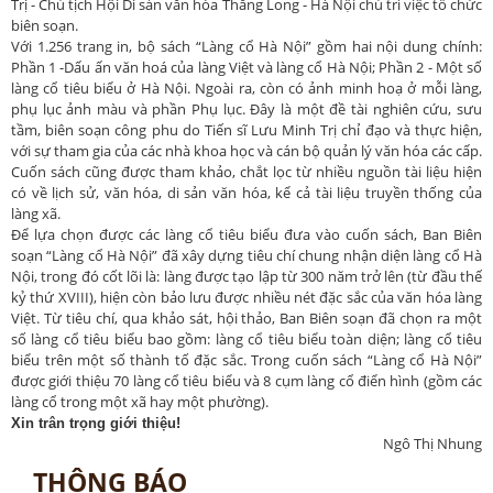
Trị - Chủ tịch Hội Di sản văn hóa Thăng Long - Hà Nội chủ trì việc tổ chức
biên soạn.
Với 1.256 trang in, bộ sách “Làng cổ Hà Nội” gồm hai nội dung chính:
Phần 1 -Dấu ấn văn hoá của làng Việt và làng cổ Hà Nội; Phần 2 - Một số
làng cổ tiêu biểu ở Hà Nội. Ngoài ra, còn có ảnh minh hoạ ở mỗi làng,
phụ lục ảnh màu và phần Phụ lục. Đây là một đề tài nghiên cứu, sưu
tầm, biên soạn công phu do Tiến sĩ Lưu Minh Trị chỉ đạo và thực hiện,
với sự tham gia của các nhà khoa học và cán bộ quản lý văn hóa các cấp.
Cuốn sách cũng được tham khảo, chắt lọc từ nhiều nguồn tài liệu hiện
có về lịch sử, văn hóa, di sản văn hóa, kể cả tài liệu truyền thống của
làng xã.
Để lựa chọn được các làng cổ tiêu biểu đưa vào cuốn sách, Ban Biên
soạn “Làng cổ Hà Nội” đã xây dựng tiêu chí chung nhận diện làng cổ Hà
Nội, trong đó cốt lõi là: làng được tạo lập từ 300 năm trở lên (từ đầu thế
kỷ thứ XVIII), hiện còn bảo lưu được nhiều nét đặc sắc của văn hóa làng
Việt. Từ tiêu chí, qua khảo sát, hội thảo, Ban Biên soạn đã chọn ra một
số làng cổ tiêu biểu bao gồm: làng cổ tiêu biểu toàn diện; làng cổ tiêu
biểu trên một số thành tố đặc sắc. Trong cuốn sách “Làng cổ Hà Nội”
được giới thiệu 70 làng cổ tiêu biểu và 8 cụm làng cổ điển hình (gồm các
làng cổ trong một xã hay một phường).
Xin trân trọng giới thiệu!
Ngô Thị Nhung
THÔNG BÁO