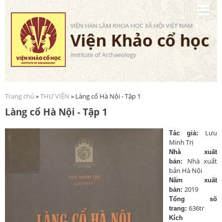
Nhảy
đến
nội
dung
Trang chủ
»
THƯ VIỆN
» Làng cổ Hà Nội - Tập 1
Bạn đang ở đây
Làng cổ Hà Nội - Tập 1
Lưu
T
ác giả:
Minh Trị
Nhà xuất
Nhà xuất
bản:
bản Hà Nội
Năm xuất
2019
bản:
Tổng số
636tr
trang:
Kích