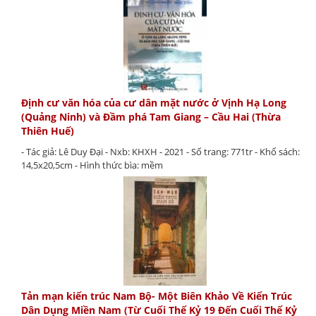
Định cư văn hóa của cư dân mặt nước ở Vịnh Hạ Long
(Quảng Ninh) và Đầm phá Tam Giang – Cầu Hai (Thừa
Thiên Huế)
- Tác giả: Lê Duy Đại - Nxb: KHXH - 2021 - Số trang: 771tr - Khổ sách:
14,5x20,5cm - Hình thức bìa: mềm
Tản mạn kiến trúc Nam Bộ- Một Biên Khảo Về Kiến Trúc
Dân Dụng Miền Nam (Từ Cuối Thế Kỷ 19 Đến Cuối Thế Kỷ