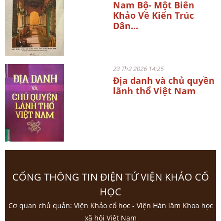
Nam Bộ- Một Biên
Khảo Về Kiến Trúc
Dân...
23 Th2 2026 14:26
Địa danh và chủ quyền
lãnh thổ Việt Nam
CỔNG THÔNG TIN ĐIỆN TỬ VIỆN KHẢO CỔ
HỌC
Cơ quan chủ quản: Viện Khảo cổ học - Viện Hàn lâm Khoa học
xã hội Việt Nam