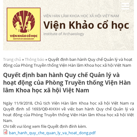
Nhảy
đến
nội
dung
Trang chủ
»
Thông báo
» Quyết định ban hành Quy chế Quản lý và hoạt
Bạn đang ở đây
động của Phòng Truyền thống Viện Hàn lâm Khoa học xã hội Việt Nam
Quyết định ban hành Quy chế Quản lý và
hoạt động của Phòng Truyền thống Viện Hàn
lâm Khoa học xã hội Việt Nam
Ngày 11/9/2018, Chủ tịch Viện Hàn lâm Khoa học xã hội Việt Nam ra
Quyết định số 1693/QĐ-KHXH về việc ban hành Quy chế Quản lý và
hoạt động của Phòng Truyền thống Viện Hàn lâm Khoa học xã hội Việt
Nam.
Chi tiết vui lòng xem file Quyết định đính kèm.
ban_hanh_quy_che_quan_ly_va_hoat_dong.pdf