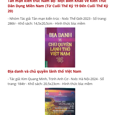
Tản mạn kiến trúc Nam Bộ- Một Biên Khảo Về Kiến Trúc
Dân Dụng Miền Nam (Từ Cuối Thế Kỷ 19 Đến Cuối Thế Kỷ
20)
- Nhóm Tác giả: Tản mạn kiến trúc - Nxb: Thế Giới-2023 - Số trang:
286tr - Khổ sách: 14,5x20,5cm - Hình thức bìa: mềm
Địa danh và chủ quyền lãnh thổ Việt Nam
- Tác giả: Kim Quang Minh, Trịnh Anh Cơ - Nxb: Hà Nội-2024 - Số
trang: 184tr - Khổ sách: 20,5x23cm - Hình thức bìa: mềm