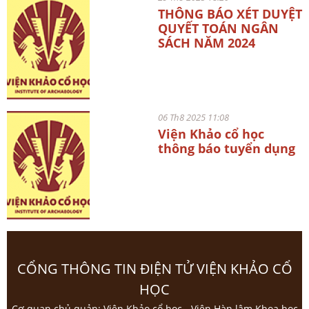
THÔNG BÁO XÉT DUYỆT
QUYẾT TOÁN NGÂN
SÁCH NĂM 2024
06 Th8 2025 11:08
Viện Khảo cổ học
thông báo tuyển dụng
CỔNG THÔNG TIN ĐIỆN TỬ VIỆN KHẢO CỔ
HỌC
Cơ quan chủ quản: Viện Khảo cổ học - Viện Hàn lâm Khoa học