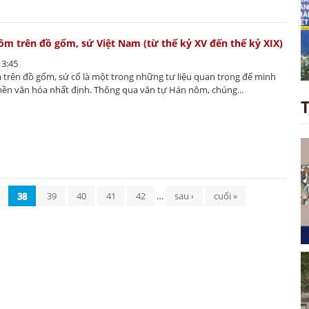
m trên đồ gốm, sứ Việt Nam (từ thế kỷ XV đến thế kỷ XIX)
13:45
trên đồ gốm, sứ cổ là một trong những tư liệu quan trọng để minh
ền văn hóa nhất định. Thông qua văn tự Hán nôm, chúng...
38
39
40
41
42
…
sau ›
cuối »