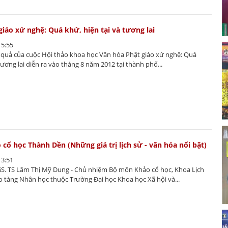
giáo xứ nghệ: Quá khứ, hiện tại và tương lai
15:55
t quả của cuộc Hội thảo khoa học Văn hóa Phật giáo xứ nghệ: Quá
tương lai diễn ra vào tháng 8 năm 2012 tại thành phố...
cổ học Thành Dền (Những giá trị lịch sử - văn hóa nổi bật)
13:51
S. TS Lâm Thị Mỹ Dung - Chủ nhiệm Bộ môn Khảo cổ học, Khoa Lịch
o tàng Nhân học thuộc Trường Đại học Khoa học Xã hội và...