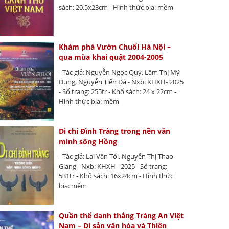
sách: 20,5x23cm - Hình thức bìa: mềm
Khám phá Vườn Chuối Hà Nội –
qua mùa khai quật 2004-2005
- Tác giả: Nguyễn Ngọc Quý, Lâm Thị Mỹ
Dung, Nguyễn Tiến Đà - Nxb: KHXH- 2025
- Số trang: 255tr - Khổ sách: 24 x 22cm -
Hình thức bìa: mềm
Di chỉ Đình Tràng trong nền văn
minh sông Hồng
- Tác giả: Lại Văn Tới, Nguyễn Thị Thao
Giang - Nxb: KHXH - 2025 - Số trang:
531tr - Khổ sách: 16x24cm - Hình thức
bìa: mềm
Quần thể danh thắng Tràng An Việt
Nam – Di sản văn hóa và Thiên