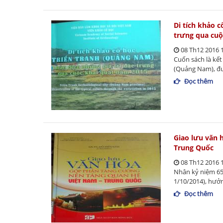
Di tích khảo 
trưng qua cuộ
08 Th12 2016 
Cuốn sách là kết
(Quảng Nam), đượ
Đọc thêm
Giao lưu văn 
Trung Quốc
08 Th12 2016 
Nhân kỷ niệm 65
1/10/2014), hưở
Đọc thêm