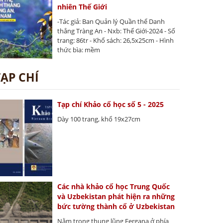
nhiên Thế Giới
-Tác giả: Ban Quản lý Quần thể Danh
thắng Tràng An - Nxb: Thế Giới-2024 - Số
trang: 86tr - Khổ sách: 26,5x25cm - Hình
thức bìa: mềm
TẠP CHÍ
Tạp chí Khảo cổ học số 5 - 2025
Dày 100 trang, khổ 19x27cm
Các nhà khảo cổ học Trung Quốc
và Uzbekistan phát hiện ra những
bức tường thành cổ ở Uzbekistan
Nằm trong thung lũng Fergana ở phía