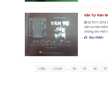
Văn Tự Hán Nô
02 Th11 2016 
Văn tự Hán Nôm 
chứng cho một n
Đọc thêm
Trang
« đầu
‹ trước
…
34
35
36
37