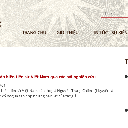
Nhảy
đến
nội
dung
TRANG CHỦ
GIỚI THIỆU
TIN TỨC - SỰ KIỆN
hóa biển tiền sử Việt Nam qua các bài nghiên cứu
3:01
 biển tiền sử Việt Nam của tác giả Nguyễn Trung Chiến - (Nguyên là
cổ học) là tập hợp những bài viết của tác giả...