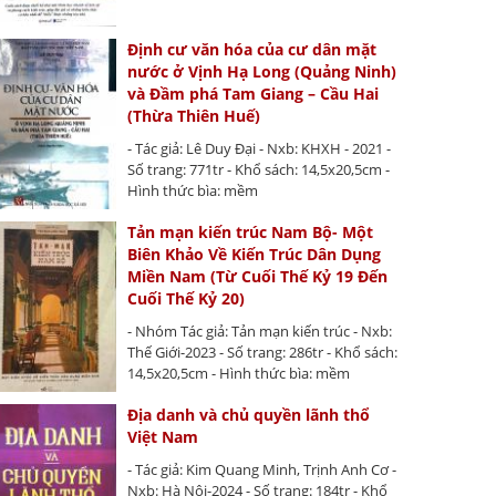
Định cư văn hóa của cư dân mặt
nước ở Vịnh Hạ Long (Quảng Ninh)
và Đầm phá Tam Giang – Cầu Hai
(Thừa Thiên Huế)
- Tác giả: Lê Duy Đại - Nxb: KHXH - 2021 -
Số trang: 771tr - Khổ sách: 14,5x20,5cm -
Hình thức bìa: mềm
Tản mạn kiến trúc Nam Bộ- Một
Biên Khảo Về Kiến Trúc Dân Dụng
Miền Nam (Từ Cuối Thế Kỷ 19 Đến
Cuối Thế Kỷ 20)
- Nhóm Tác giả: Tản mạn kiến trúc - Nxb:
Thế Giới-2023 - Số trang: 286tr - Khổ sách:
14,5x20,5cm - Hình thức bìa: mềm
Địa danh và chủ quyền lãnh thổ
Việt Nam
- Tác giả: Kim Quang Minh, Trịnh Anh Cơ -
Nxb: Hà Nội-2024 - Số trang: 184tr - Khổ