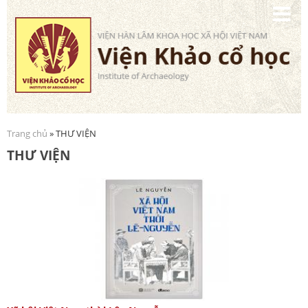
Nhảy
đến
nội
dung
Trang chủ
» THƯ VIỆN
Bạn đang ở đây
THƯ VIỆN