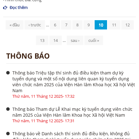
Đọc thêm
Trang
« đầu
‹ trước
…
6
7
8
9
10
11
12
13
14
…
sau ›
cuối »
THÔNG BÁO
Thông báo Triệu tập thí sinh đủ điều kiện tham dự kỳ
tuyển dụng và một số nội dung liên quan kỳ tuyển dụng
viên chức năm 2025 của Viện Hàn lâm Khoa học Xã hội Việt
Nam
Thứ năm, 11 Tháng 12 2025- 17:32
Thông báo Tham dự Lễ Khai mạc kỳ tuyển dụng viên chức
năm 2025 của Viện Hàn lâm Khoa học Xã hội Việt Nam
Thứ năm, 11 Tháng 12 2025- 17:31
Thông báo về Danh sách thí sinh đủ điều kiện, không đủ