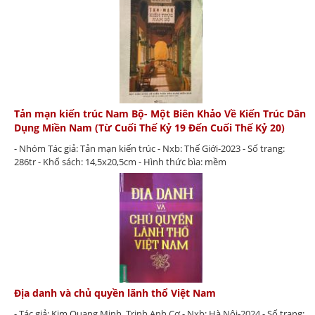
Tản mạn kiến trúc Nam Bộ- Một Biên Khảo Về Kiến Trúc Dân
Dụng Miền Nam (Từ Cuối Thế Kỷ 19 Đến Cuối Thế Kỷ 20)
- Nhóm Tác giả: Tản mạn kiến trúc - Nxb: Thế Giới-2023 - Số trang:
286tr - Khổ sách: 14,5x20,5cm - Hình thức bìa: mềm
Địa danh và chủ quyền lãnh thổ Việt Nam
- Tác giả: Kim Quang Minh, Trịnh Anh Cơ - Nxb: Hà Nội-2024 - Số trang: