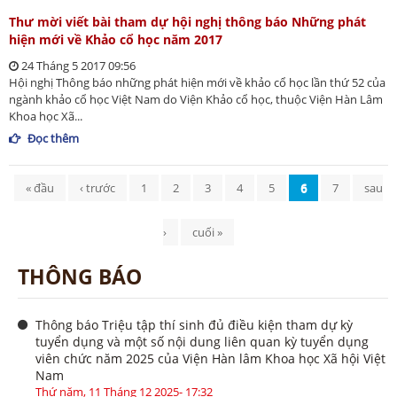
Thư mời viết bài tham dự hội nghị thông báo Những phát
hiện mới về Khảo cổ học năm 2017
24 Tháng 5 2017 09:56
Hội nghị Thông báo những phát hiện mới về khảo cổ học lần thứ 52 của
ngành khảo cổ học Việt Nam do Viện Khảo cổ học, thuộc Viện Hàn Lâm
Khoa học Xã...
Đọc thêm
Trang
« đầu
‹ trước
1
2
3
4
5
6
7
sau
›
cuối »
THÔNG BÁO
Thông báo Triệu tập thí sinh đủ điều kiện tham dự kỳ
tuyển dụng và một số nội dung liên quan kỳ tuyển dụng
viên chức năm 2025 của Viện Hàn lâm Khoa học Xã hội Việt
Nam
Thứ năm, 11 Tháng 12 2025- 17:32