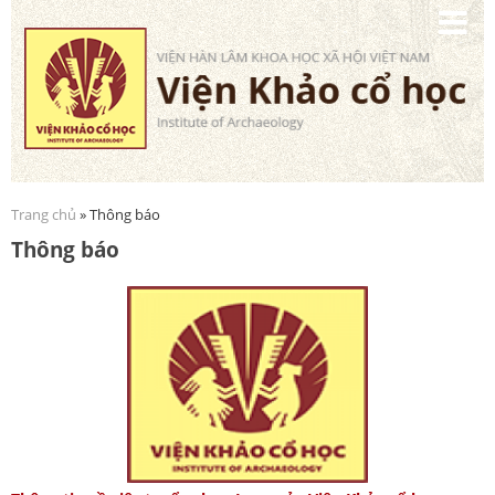
Nhảy
đến
nội
dung
Trang chủ
» Thông báo
Bạn đang ở đây
Thông báo