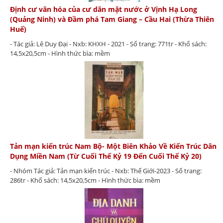
Định cư văn hóa của cư dân mặt nước ở Vịnh Hạ Long
(Quảng Ninh) và Đầm phá Tam Giang – Cầu Hai (Thừa Thiên
Huế)
- Tác giả: Lê Duy Đại - Nxb: KHXH - 2021 - Số trang: 771tr - Khổ sách:
14,5x20,5cm - Hình thức bìa: mềm
Tản mạn kiến trúc Nam Bộ- Một Biên Khảo Về Kiến Trúc Dân
Dụng Miền Nam (Từ Cuối Thế Kỷ 19 Đến Cuối Thế Kỷ 20)
- Nhóm Tác giả: Tản mạn kiến trúc - Nxb: Thế Giới-2023 - Số trang:
286tr - Khổ sách: 14,5x20,5cm - Hình thức bìa: mềm