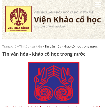
Nhảy
đến
nội
dung
Trang chủ
»
Tin tức - sự kiện
» Tin văn hóa - khảo cổ học trong nước
Bạn đang ở đây
Tin văn hóa - khảo cổ học trong nước