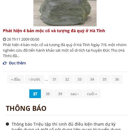
Phát hiện 4 bản mộc cổ và tượng đá quý ở Hà Tĩnh
26 Th11 2009 00:00
Phát hiện 4 bản mộc cổ và tượng đá quý ở Hà Tĩnh Ngày 7/9, một nhóm
nghiên cứu đã tiến hành khảo sát một số di tích tại huyện Đức Thọ (Hà
Tĩnh) đã...
Đọc thêm
Trang
« đầu
‹ trước
…
31
32
33
34
35
36
37
38
39
sau ›
cuối »
THÔNG BÁO
Thông báo Triệu tập thí sinh đủ điều kiện tham dự kỳ
tuyển dụng và một số nội dung liên quan kỳ tuyển dụng