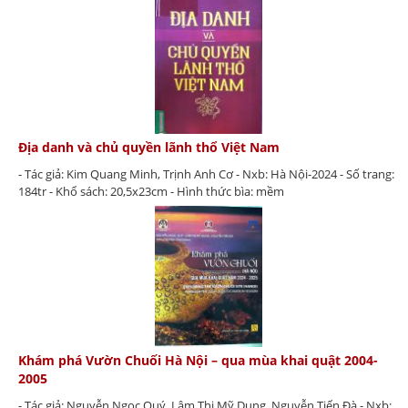
Địa danh và chủ quyền lãnh thổ Việt Nam
- Tác giả: Kim Quang Minh, Trịnh Anh Cơ - Nxb: Hà Nội-2024 - Số trang:
184tr - Khổ sách: 20,5x23cm - Hình thức bìa: mềm
Khám phá Vườn Chuối Hà Nội – qua mùa khai quật 2004-
2005
- Tác giả: Nguyễn Ngọc Quý, Lâm Thị Mỹ Dung, Nguyễn Tiến Đà - Nxb: