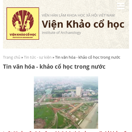
Nhảy
đến
nội
dung
Trang chủ
»
Tin tức - sự kiện
» Tin văn hóa - khảo cổ học trong nước
Bạn đang ở đây
Tin văn hóa - khảo cổ học trong nước