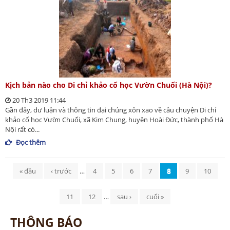
Kịch bản nào cho Di chỉ khảo cổ học Vườn Chuối (Hà Nội)?
20 Th3 2019 11:44
Gần đây, dư luận và thông tin đại chúng xôn xao về câu chuyện Di chỉ
khảo cổ học Vườn Chuối, xã Kim Chung, huyện Hoài Đức, thành phố Hà
Nội rất có...
Đọc thêm
Trang
« đầu
‹ trước
…
4
5
6
7
8
9
10
11
12
…
sau ›
cuối »
THÔNG BÁO