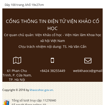
Dày 100 trang, khổ 19x27cm
CỔNG THÔNG TIN ĐIỆN TỬ VIỆN KHẢO CỔ
HỌC
Cơ quan chủ quản: Viện Khảo cổ học - Viện Hàn lâm Khoa học
xã hội Việt Nam
Chịu trách nhiệm nội dung: TS. Hà Văn Cẩn
61 Phan Chu
+8424 38255449
webkhaoco@gmail.
Trinh, P. Cửa Nam,
TP. Hà Nội
Copyright © 2016 by
khaocohoc.gov.vn.
Tổng số lượt truy cập:
11276940
Số người đang online:
19