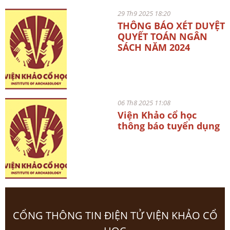
29 Th9 2025 18:20
THÔNG BÁO XÉT DUYỆT
QUYẾT TOÁN NGÂN
SÁCH NĂM 2024
06 Th8 2025 11:08
Viện Khảo cổ học
thông báo tuyển dụng
CỔNG THÔNG TIN ĐIỆN TỬ VIỆN KHẢO CỔ