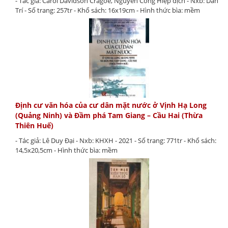
- Tác giả: Carol Davidson Cragoe, Nguyễn Công Hiệp dịch - Nxb: Dân
Trí - Số trang: 257tr - Khổ sách: 16x19cm - Hình thức bìa: mềm
Định cư văn hóa của cư dân mặt nước ở Vịnh Hạ Long
(Quảng Ninh) và Đầm phá Tam Giang – Cầu Hai (Thừa
Thiên Huế)
- Tác giả: Lê Duy Đại - Nxb: KHXH - 2021 - Số trang: 771tr - Khổ sách:
14,5x20,5cm - Hình thức bìa: mềm