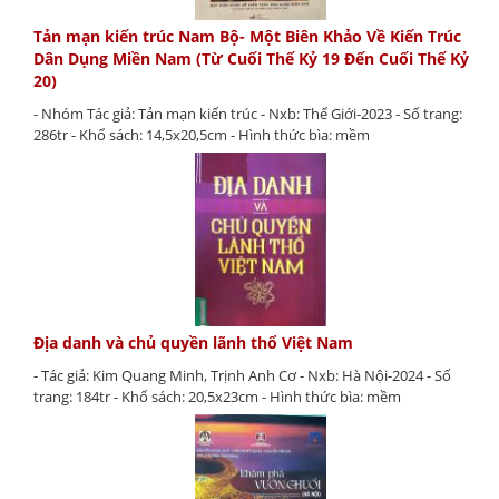
Tản mạn kiến trúc Nam Bộ- Một Biên Khảo Về Kiến Trúc
Dân Dụng Miền Nam (Từ Cuối Thế Kỷ 19 Đến Cuối Thế Kỷ
20)
- Nhóm Tác giả: Tản mạn kiến trúc - Nxb: Thế Giới-2023 - Số trang:
286tr - Khổ sách: 14,5x20,5cm - Hình thức bìa: mềm
Địa danh và chủ quyền lãnh thổ Việt Nam
- Tác giả: Kim Quang Minh, Trịnh Anh Cơ - Nxb: Hà Nội-2024 - Số
trang: 184tr - Khổ sách: 20,5x23cm - Hình thức bìa: mềm