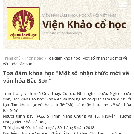
Nhảy
đến
nội
dung
Trang chủ
»
Thông báo
» Tọa đàm khoa học "Một số nhận thức mới về
Bạn đang ở đây
văn hóa Bắc Sơn"
Tọa đàm khoa học "Một số nhận thức mới về
văn hóa Bắc Sơn"
Trân trọng kính mời Quý Thầy, Cô, các Nhà nghiên cứu, Nghiên cứu
sinh, Học viên Cao học, Sinh viên và mọi người có quan tâm tới dự buổi
tọa đàm khoa học với hai chủ đề: “Một số nhận thức mới về văn hóa
Bắc Sơn”.
Người trình bày: PGS.TS Trình Năng Chung và TS. Nguyễn Trường
Đông (Viện Khảo cổ học).
Thời gian: 9h00, thứ năm ngày 30 tháng 8 năm 2018.
Địa điểm: Hội trường, Viện Khảo cổ học, 61 Phan Chu Trinh, Hà Nội.