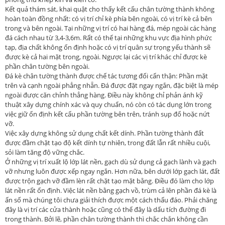
Kết quả thám sát, khai quật cho thấy kết cấu chân tường thành không
hoàn toàn đồng nhất: có vị trí chỉ kè phía bên ngoài, có vị trí kè cả bên
trong và bên ngoài. Tại những vị trí có hai hàng đá, mép ngoài các hàng
đá cách nhau từ 3,4-3,6m. Rất có thể tại những khu vực địa hình phức
tạp, địa chất không ổn định hoặc có vị trí quân sự trọng yếu thành sẽ
được kè cả hai mặt trong, ngoài. Ngược lại các vị trí khác chỉ được kè
phần chân tường bên ngoài.
Đá kè chân tường thành được chế tác tương đối cẩn thận: Phần mặt
trên và cạnh ngoài phẳng nhẵn. Đá được đặt ngay ngắn, đặc biệt là mép
ngoài được căn chỉnh thẳng hàng. Điều này không chỉ phản ánh kỹ
thuật xây dựng chính xác và quy chuẩn, nó còn có tác dụng lớn trong
việc giữ ổn định kết cấu phần tường bên trên, tránh sụp đổ hoặc nứt
vỡ.
Việc xây dựng không sử dụng chất kết dính. Phần tường thành đất
được đầm chặt tạo độ kết dính tự nhiên, trong đất lẫn rất nhiều cuội,
sỏi làm tăng độ vững chắc.
Ở những vị trí xuất lộ lớp lát nền, gạch dù sử dụng cả gạch lành và gạch
vỡ nhưng luôn được xếp ngay ngắn. Hơn nữa, bên dưới lớp gạch lát, đất
được trộn gạch vỡ đầm lèn rất chặt tạo mặt bằng. Điều đó làm cho lớp
lát nền rất ổn định. Việc lát nền bằng gạch vồ, trùm cả lên phần đá kè là
ấn số mà chúng tôi chưa giải thích được một cách thấu đáo. Phải chăng
đây là vị trí các cửa thành hoặc cũng có thể đây là dấu tích đường đi
trong thành. Bởi lẽ, phần chân tường thành thì chắc chắn không cần