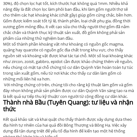
30%), độ chọn lọc hạt tốt, kích thước hạt không quá 1mm. Nhiều khả
năng đây là đất chọn lọc làm phôi ban đầu, khi làm gốm người thợ sẽ
cho thêm các hạt khoáng khác (chất gầy) giúp gốm cứng chắc, bền hơn.
Gốm được kiểm soát tốt tỷ lệ, thành phần, loại chất phụ gia, đồng thời
xương gốm mỏng đều, ít vết cạo sửa cho thấy người thợ gốm đã nắm
chắc chắn và thành thục kỹ thuật sản xuất, đồ gốm không phải sản
phẩm của những thử nghiệm ban đầu.
Một số thành phần khoáng vật như khoáng có nguồn gốc magma,
quặng hay quarzite có nguồn gốc địa chất trong khu vực, cho thấy
nguồn sét và khoáng vật được khai tác tại chỗ. Một số loại khoáng khác
như zircon, zoisit, gabbro, epidot cần được khảo chứng thêm về nguồn,
nếu chúng có mặt tại chỗ chứng tỏ cư dân Quỳnh Văn hoàn toàn tự túc
trong sản xuất gốm, nếu từ nơi khác cho thấy cư dân làm gốm có
những mối liên hệ xa hơn.
Với những chứng cớ trên, chúng tôi cho rằng kỹ thuật làm gốm và gốm
đáy nhọn không phải sản phẩm được cư dân Quỳnh Văn sáng tạo ra mà
là kết quả sự tiếp thu kỹ thuật/ con người từ cộng đồng cư dân khác.
Thành nhà Bầu (Tuyên Quang): tư liệu và nhận
thức
Kết quả khảo sát và khai quật cho thấy thành được xây dựng dựa theo
địa hình tự nhiên của hai quả đồi Bông Thượng và Bông Hạ. Việc xây
dựng đã tận dụng triệt để yếu tố địa hình để kiến tạo một hệ thống
phòng thủ khép kín và kiến cố.