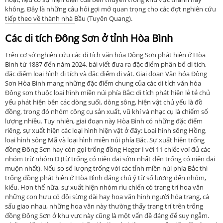
không. Đây là những câu hỏi gợi mở quan trọng cho các đợt nghiên cứu
tiếp theo về thành nhà Bầu (Tuyên Quang).
Các di tích Đông Sơn ở tỉnh Hòa Bình
Trên cơ sở nghiên cứu các di tích văn hóa Đông Sơn phát hiện ở Hòa
Bình từ 1887 đến năm 2024, bài viết đưa ra đặc điểm phân bố di tích,
đặc điểm loại hình di tích và đặc điểm di vật. Giai đoạn Văn hóa Đông
Sơn Hòa Bình mang những đặc điểm chung của các di tích văn hóa
Đông sơn thuộc loại hình miền núi phía Bắc: di tích phát hiện lẻ tẻ chủ
yếu phát hiện bên các dòng suối, dòng sông, hiện vật chủ yếu là đồ
đồng, trong đó nhóm công cụ sản xuất, vũ khí và nhạc cụ là chiếm số
lượng nhiều. Tuy nhiên, giai đoạn này Hòa Bình có những đặc điểm
riêng, sự xuất hiện các loại hình hiện vật ở đây: Loại hình sông Hồng,
loại hình sông Mã và loại hình miền núi phía Bắc. Sự xuất hiện trống
đồng Đông Sơn hay còn gọi trống đồng Heger I với 11 chiếc vơí đủ các
nhóm trừ nhóm D (từ trống có niên đại sớm nhất đến trống có niên đại
muộn nhất). Nếu so số lượng trống với các tỉnh miền núi phía Bắc thì
trống đồng phát hiện ở Hòa Bình đáng chú ý từ số lượng đến nhóm,
kiểu. Hơn thế nữa, sự xuất hiện nhóm rìu chiến có trang trí hoa văn
những con hưu có đồi sừng dài hay hoa văn hình người hóa trang, cá
sấu giao nhau, những hoa văn này thường thấy trang trí trên trống
đồng Đông Sơn ở khu vực này cũng là một vấn đề đáng để suy ngẫm.