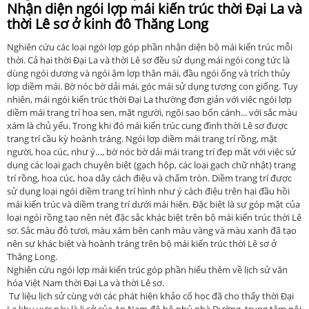
Nhận diện ngói lợp mái kiến trúc thời Đại La và
thời Lê sơ ở kinh đô Thăng Long
Nghiên cứu các loại ngói lợp góp phần nhận diện bộ mái kiến trúc mỗi
thời. Cả hai thời Đại La và thời Lê sơ đều sử dụng mái ngói cong tức là
dùng ngói dương và ngói âm lợp thân mái, đầu ngói ống và trích thủy
lợp diềm mái. Bờ nóc bờ dải mái, góc mái sử dụng tượng con giống. Tuy
nhiên, mái ngói kiến trúc thời Đại La thường đơn giản với việc ngói lợp
diềm mái trang trí hoa sen, mặt người, ngôi sao bốn cánh... với sắc màu
xám là chủ yếu. Trong khi đó mái kiến trúc cung đình thời Lê sơ được
trang trí cầu kỳ hoành tráng. Ngói lợp diềm mái trang trí rồng, mặt
người, hoa cúc, như ý…, bờ nóc bờ dải mái trang trí đẹp mắt với việc sử
dụng các loại gạch chuyên biệt (gạch hộp, các loại gạch chữ nhật) trang
trí rồng, hoa cúc, hoa dây cách điệu và chấm tròn. Diềm trang trí được
sử dụng loại ngói diềm trang trí hình như ý cách điệu trên hai đầu hồi
mái kiến trúc và diềm trang trí dưới mái hiên. Đặc biệt là sự góp mặt của
loại ngói rồng tạo nên nét đặc sắc khác biệt trên bộ mái kiến trúc thời Lê
sơ. Sắc màu đỏ tươi, màu xám bên cạnh màu vàng và màu xanh đã tạo
nên sự khác biệt và hoành tráng trên bộ mái kiến trúc thời Lê sơ ở
Thăng Long.
Nghiên cứu ngói lợp mái kiến trúc góp phần hiểu thêm về lịch sử văn
hóa Việt Nam thời Đại La và thời Lê sơ.
Tư liệu lịch sử cùng với các phát hiện khảo cổ học đã cho thấy thời Đại