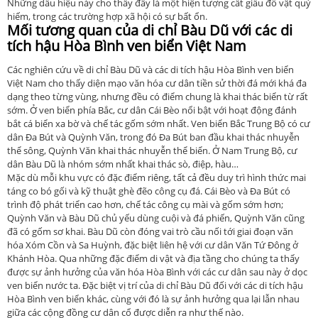
Những dấu hiệu này cho thấy đây là một hiện tượng cất giấu đồ vật quý
hiếm, trong các trường hợp xã hội có sự bất ổn.
Mối tương quan của di chỉ Bàu Dũ với các di
tích hậu Hòa Bình ven biển Việt Nam
Các nghiên cứu về di chỉ Bàu Dũ và các di tích hậu Hòa Bình ven biển
Việt Nam cho thấy diện mạo văn hóa cư dân tiền sử thời đá mới khá đa
dạng theo từng vùng, nhưng đều có điểm chung là khai thác biển từ rất
sớm. Ở ven biển phía Bắc, cư dân Cái Bèo nổi bật với hoạt động đánh
bắt cá biển xa bờ và chế tác gốm sớm nhất. Ven biển Bắc Trung Bộ có cư
dân Đa Bút và Quỳnh Văn, trong đó Đa Bút ban đầu khai thác nhuyễn
thể sông, Quỳnh Văn khai thác nhuyễn thể biển. Ở Nam Trung Bộ, cư
dân Bàu Dũ là nhóm sớm nhất khai thác sò, điệp, hàu…
Mặc dù mỗi khu vực có đặc điểm riêng, tất cả đều duy trì hình thức mai
táng co bó gối và kỹ thuật ghè đẽo công cụ đá. Cái Bèo và Đa Bút có
trình độ phát triển cao hơn, chế tác công cụ mài và gốm sớm hơn;
Quỳnh Văn và Bàu Dũ chủ yếu dùng cuội và đá phiến, Quỳnh Văn cũng
đã có gốm sơ khai. Bàu Dũ còn đóng vai trò cầu nối tới giai đoạn văn
hóa Xóm Cồn và Sa Huỳnh, đặc biệt liên hệ với cư dân Văn Tứ Đông ở
Khánh Hòa. Qua những đặc điểm di vật và địa tầng cho chúng ta thấy
được sự ảnh hưởng của văn hóa Hòa Bình với các cư dân sau này ở dọc
ven biển nước ta. Đặc biệt vị trí của di chỉ Bàu Dũ đối với các di tích hậu
Hòa Bình ven biển khác, cùng với đó là sự ảnh hưởng qua lại lẫn nhau
giữa các cộng đồng cư dân cổ được diễn ra như thế nào.