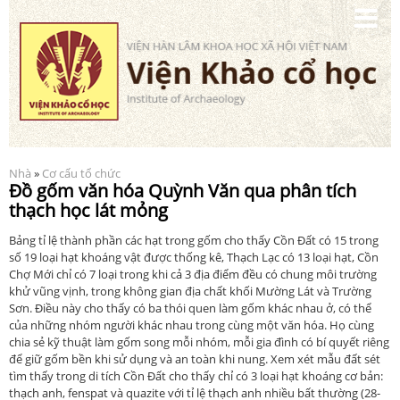
Nhảy
đến
nội
dung
Nhà
»
Cơ cấu tổ chức
Bạn đang ở đây
Đồ gốm văn hóa Quỳnh Văn qua phân tích
thạch học lát mỏng
Bảng tỉ lệ thành phần các hạt trong gốm cho thấy Cồn Đất có 15 trong
số 19 loại hạt khoáng vật được thống kê, Thạch Lạc có 13 loại hạt, Cồn
Chợ Mới chỉ có 7 loại trong khi cả 3 địa điểm đều có chung môi trường
khử vũng vịnh, trong không gian địa chất khối Mường Lát và Trường
Sơn. Điều này cho thấy có ba thói quen làm gốm khác nhau ở, có thể
của những nhóm người khác nhau trong cùng một văn hóa. Họ cùng
chia sẻ kỹ thuật làm gốm song mỗi nhóm, mỗi gia đình có bí quyết riêng
để giữ gốm bền khi sử dụng và an toàn khi nung. Xem xét mẫu đất sét
tìm thấy trong di tích Cồn Đất cho thấy chỉ có 3 loại hạt khoáng cơ bản:
thạch anh, fenspat và quazite với tỉ lệ thạch anh nhiều bất thường (28-