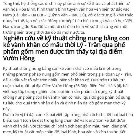
Tổng thể, hệ thống các di chỉ này phản ánh sự kế thừa và phát triển từ
văn hóa Hòa Bình, hình thành bình tuyến văn hóa ven biển từ Bắc vào
Nam (Cái Bèo – Đa Bút – Quỳnh Văn – Bàu Dũ), với đặc trưng là khai thác
nhuyễn thể, tạo nên các “đống rác bếp” tiêu biểu trong khảo cổ học Việt
Nam, trong đó Bàu Dũ là một di chỉ điển hình về sự thích ứng với môi
trường biển trong thời đại đồ đá mới nước ta.
Nghiên cứu về kỹ thuật chồng nung bằng con
kê vành khăn có mấu thời Lý - Trần qua phế
phẩm gốm men được tìm thấy tại địa điểm
Vườn Hồng
Kỹ thuật chồng nung bằng con kê vành khăn có mấu là một trong
những phương pháp nung gốm men phổ biến trong giai đoạn Lý - Trần,
để lại dấu vết rõ nét trên nhiều hiện vật khảo cổ. Dựa trên tư liệu từ
cuộc khai quật tại địa điểm Vườn Hồng (36 Điện Biên Phủ, Hà Nội), bài
viết này tập trung nghiên cứu loại hình sản phẩm sử dụng kỹ thuật
chồng nung bằng con kê vành khăn có mấu, qua đó góp phần bổ sung
tư liệu cho quá trình nhận diện và định niên đại đồ gốm men thời kỳ
này.
Dựa trên vị trí đặt con kê, bài viết tập trung phân tích chi tiết hai loại tiêu
biểu: loại 1 (con kê đặt trong lòng chân đế) và loại 2 (con kê đặt dưới
vành chân đế), với các tiêu chí phân tích bao gồm màu men, diện phủ
men, kỹ thuật cắt mép chân đế, loại hình, hoa văn và kích thước. Kết