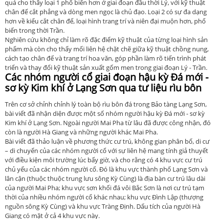
quả cho thấy loại 1 phổ biến hơn ở giai đoạn đầu thời Lý, với kỹ thuật
chân đế cắt phẳng và dòng men ngọc là chủ đạo. Loại 2 có sự đa dạng
hơn về kiểu cắt chân đế, loại hình trang trí và niên đại muộn hơn, phổ
biến trong thời Trần.
Nghiên cứu không chỉ làm rõ đặc điểm kỹ thuật của từng loại hình sản
phẩm mà còn cho thấy mối liên hệ chặt chẽ giữa kỹ thuật chồng nung,
cách tạo chân đế và trang trí hoa văn, góp phần làm rõ tiến trình phát
triển và thay đổi kỹ thuật sản xuất gốm men trong giai đoạn Lý - Trần.
Các nhóm người cổ giai đoạn hậu kỳ Đá mới -
sơ kỳ Kim khí ở Lạng Sơn qua tư liệu rìu bôn
Trên cơ sở chỉnh chỉnh lý toàn bộ rìu bôn đá trong Bảo tàng Lạng Sơn,
bài viết đã nhận diện được một số nhóm người hậu kỳ Đá mới - sơ kỳ
Kim khí ở Lạng Sơn. Ngoài người Mai Pha từ lâu đã được công nhận, đó
còn là người Hà Giang và những người khác Mai Pha.
Bài viết đã thảo luận về phương thức cư trú, không gian phân bố, di cư
– di chuyển của các nhóm người cổ với sự liên hệ mang tính giả thuyết
với điều kiện môi trường lúc bấy giờ, và cho rằng có 4 khu vực cư trú
chủ yếu của các nhóm người cổ. Đó là khu vực thành phố Lạng Sơn và
lân cận (thuộc thuộc trung lưu sông Kỳ Cùng) là địa bàn cư trú lâu dài
của người Mai Pha; khu vực sơn khối đá vôi Bắc Sơn là nơi cư trú tạm
thời của nhiều nhóm người cổ khác nhau; khu vực Đình Lập (thượng
nguồn sông Kỳ Cùng) và khu vực Tràng Định. Dấu tích của người Hà
Giang có mặt ở cả 4 khu vực này.