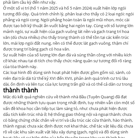
phải làm cầu kỳ đến như vậy.
Ở một số vị trí (hố 1 năm 2025 và hố 5 năm 2024) xuất hiện lớp ngói
tương đối dày. Quá trình chỉnh lý, phân loại cho thấy có 2 loại ngói: ngói
phẳng và ngói cong. Ngói phẳng hoàn toàn là ngói mũi nhọn, móc cài
được tạo bởi kỹ thuật ấn vuốt bằng hai ngón tay. Cùng với số lượng lớn
mảnh ngói, sự xuất hiện của gạch vuông lát nền và gạch trang trí hoa
văn (dù chưa nhiều) cho thấy trong thành có thể tồn tại các kiến trúc
lớn, mái lợp ngói đất nung, nền có thể được lát gạch vuông, thậm chí
được trang trí bằng gạch có hoa văn.
Sự xuất hiện của số lượng lớn đạn đá và súng thần công với nhiều kích
cỡ khác nhau tại di tích cho thấy chức năng quân sự tương đối rõ ràng
của tòa thành này.
Các loại hình đồ dùng sinh hoạt phát hiện được gồm gốm sứ, sành, có
niên đại trải dài từ thế kỷ XVI đến XVII, phản ánh quá trình cư trú lâu
dài, ổn định và liên tục của lực lượng trấn giữ và có thể cả dân cư trong
thành thành
Mặc dù kết quả nghiên cứu về thành nhà Bầu (Tuyên Quang) đã đạt
được những thành tựu quan trọng nhất định, tuy nhiên vẫn còn một số
vấn đề khoa học cần tiếp tục làm sáng tỏ, như: chưa phát hiện được
dấu tích kiến trúc nhà ở; hệ thống giao thông nội và ngoại thành; chưa
có bằng chứng chắc chắn về vị trí và cấu trúc các cửa thành, hào thành,
thành ngoại; chưa xác định được nơi khai thác, chế tác vật liệu đá; chưa
rõ về các khu sản xuất vật liệu xây dựng (gạch, ngói) và đồ dùng sinh
hoạt; liệu có sự hiện diện của bến thuyền trong khu vực thành hay