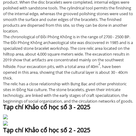
product. When the disc bracelets were completed, internal edges were
polished with sandstone tools. The cylindrical tool permits the finishing
of the internal edge, whereas the grooved polishing stones were used to
smooth the surface and outer edges of the bracelets. The finished
products are dispersed from this site, so they can be done in another
location.
The chronological of Đồi Phòng Không is in the range of 2700 - 2500 BP.
The Đồi Phòng Không archaeological site was discovered in 1985 and is a
specialized stone bracelet workshop. The core relic area located on the
hilltop area, about 4,000 square meters wide. The excavation results in
2019 show that artifacts are concentrated mainly on the southwest
2
hillside. Four excavation pits, with a total area of 40m
, have been
opened in this area, showing that the cultural layer is about 30 - 40cm
thick.
The relic has a close relationship with Bưng Bạc and other prehistoric
sites in Đồng Nai culture. The stone bracelets, given their intricate
technology, are linked with the early stages of craft specialization, the
beginnings of social organization, and the circulation networks of goods.
Tạp chí Khảo cổ học số 3 - 2025
Tạp chí Khảo cổ học số 2 - 2025