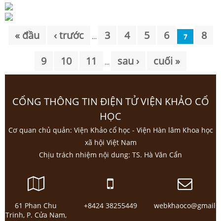
Trang
« đầu
‹ trước
3
4
5
6
8
…
7
9
10
11
sau ›
cuối »
…
CỔNG THÔNG TIN ĐIỆN TỬ VIỆN KHẢO CỔ
HỌC
Cơ quan chủ quản: Viện Khảo cổ học - Viện Hàn lâm Khoa học
xã hội Việt Nam
Chịu trách nhiệm nội dung: TS. Hà Văn Cẩn
61 Phan Chu
+8424 38255449
webkhaoco@gmail.
Trinh, P. Cửa Nam,