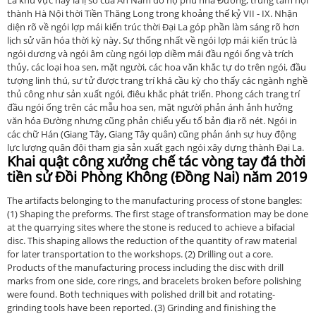
La khu vực này là lị sở của An Nam đô hộ phủ nhà Đường, trung tâm nội
thành Hà Nội thời Tiền Thăng Long trong khoảng thế kỷ VII - IX. Nhận
diện rõ về ngói lợp mái kiến trúc thời Đại La góp phần làm sáng rõ hơn
lịch sử văn hóa thời kỳ này. Sự thống nhất về ngói lợp mái kiến trúc là
ngói dương và ngói âm cùng ngói lợp diềm mái đầu ngói ống và trích
thủy, các loại hoa sen, mặt người, các hoa văn khắc tự do trên ngói, đầu
tượng linh thú, sư tử được trang trí khá cầu kỳ cho thấy các ngành nghề
thủ công như sản xuất ngói, điêu khắc phát triển. Phong cách trang trí
đầu ngói ống trên các mẫu hoa sen, mặt người phản ánh ảnh hưởng
văn hóa Đường nhưng cũng phản chiếu yếu tố bản địa rõ nét. Ngói in
các chữ Hán (Giang Tây, Giang Tây quân) cũng phản ánh sự huy động
lực lượng quân đội tham gia sản xuất gạch ngói xây dựng thành Đại La.
Khai quật công xưởng chế tác vòng tay đá thời
tiền sử Đồi Phòng Không (Đồng Nai) năm 2019
The artifacts belonging to the manufacturing process of stone bangles:
(1) Shaping the preforms. The first stage of transformation may be done
at the quarrying sites where the stone is reduced to achieve a bifacial
disc. This shaping allows the reduction of the quantity of raw material
for later transportation to the workshops. (2) Drilling out a core.
Products of the manufacturing process including the disc with drill
marks from one side, core rings, and bracelets broken before polishing
were found. Both techniques with polished drill bit and rotating-
grinding tools have been reported. (3) Grinding and finishing the