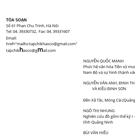
TÒA SOẠN
Số 61 Phan Chu Trinh, Hà Nội
Tel: 04. 39330732, Fax: 04. 39331607
Email:
href="mailto:tapchikhaoco@gmail.com"
h
m
tapchik
aoco@g
ail.com
NGUYỄN QUỐC MẠNH
Phức hệ văn hóa Tiền sử mu
Nam Bộ và sự hình thành vă
NGUYỄN VĂN ANH, ĐINH TH
VÀ KIỀU ĐINH SƠN
Đền Xã Tắc, Móng Cái (Quảng
NGÔ THỊ NHUNG
Nghiên cứu đồ gốm thế kỷ I - 
tỉnh Quảng Ninh
BÙI VĂN HIẾU