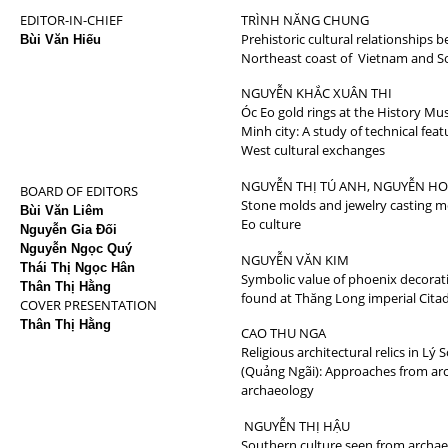
EDITOR-IN-CHIEF
TRÌNH NĂNG CHUNG
Prehistoric cultural relationships 
Bùi Văn Hiếu
Northeast coast of Vietnam and S
NGUYỄN KHẮC XUÂN THI
Óc Eo gold rings at the History M
Minh city: A study of technical feat
West cultural exchanges
NGUYỄN THỊ TÚ ANH, NGUYỄN H
BOARD OF EDITORS
Stone molds and jewelry casting m
Bùi Văn Liêm
Eo culture
Nguyễn Gia Đối
Nguyễn Ngọc Quý
NGUYỄN VĂN KIM
Thái Thị Ngọc Hân
Symbolic value of phoenix decorati
Thân Thị Hằng
found at Thăng Long imperial Citad
COVER PRESENTATION
Thân Thị Hằng
CAO THU NGA
Religious architectural relics in Lý 
(Quảng Ngãi): Approaches from arc
archaeology
NGUYỄN THỊ HẬU
Southern culture seen from archaeo