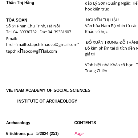
Thân Thị Hằng
đảo Lý Sơn (Quảng Ngãi): Tiế
học kiến trúc
NGUYỄN THỊ HẬU
TÒA SOẠN
Văn hóa Nam Bộ nhìn từ các
Số 61 Phan Chu Trinh, Hà Nội
Khảo cổ học
Tel: 04. 39330732, Fax: 04. 39331607
Email:
ĐỖ XUÂN TRUNG, ĐỖ THÀN
href="mailto:tapchikhaoco@gmail.com"
Bộ kim phẩm tại di tích đền 
h
m
tapchik
aoco@g
ail.com
giá trị
Vĩnh biệt nhà Khảo cổ học - 
Trung Chiến
VIETNAM ACADEMY OF SOCIAL SCIENCES
INSTITUTE OF ARCHAEOLOGY
Archaeology
CONTENTS
Page
6 Editions p.a - 5/2024 (251)