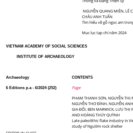
Thông và Đặng Thiện Sỹ
NGUYỄN QUANG MIÊN, LÊ 
CHÂU ANH TUẤN
Tìm hiểu về gỗ ngọc am tro
Mục lục tạp chí năm 2024
VIETNAM ACADEMY OF SOCIAL SCIENCES
INSTITUTE OF ARCHAEOLOGY
Archaeology
CONTENTS
Page
6 Editions p.a - 6/2024 (252)
PHẠM THANH SƠN, NGUYỄN THỊ 
NGUYỄN THƠ ĐÌNH, NGUYỄN ANH
GIA ĐỐI, BEN MARWICK, LƯU TH
AND HOÀNG THÚY QUỲNH
Late paleolithic flake industry in 
study of Ngườm rock shelter