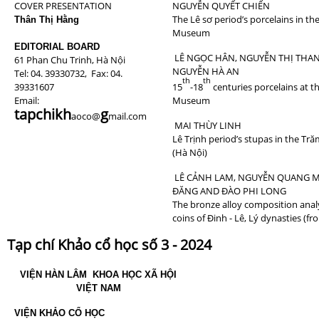
COVER PRESENTATION
NGUYỄN QUYẾT CHIẾN
The Lê sơ period’s porcelains in th
Thân Thị Hằng
Museum
EDITORIAL BOARD
LÊ NGỌC HÂN, NGUYỄN THỊ THA
61 Phan Chu Trinh, Hà Nội
NGUYỄN HÀ AN
Tel: 04. 39330732, Fax: 04.
th
th
39331607
15
-18
centuries porcelains at 
Email:
Museum
tapchik
h
g
aoco@
mail.com
MAI THÙY LINH
Lê Trịnh period’s stupas in the Tr
(Hà Nội)
LÊ CẢNH LAM, NGUYỄN QUANG MI
ĐĂNG AND ĐÀO PHI LONG
The bronze alloy composition analy
coins of Đinh - Lê, Lý dynasties (f
Tạp chí Khảo cổ học số 3 - 2024
VIỆN HÀN LÂM
KHOA HỌC XÃ HỘI
VIỆT NAM
VIỆN KHẢO CỔ HỌC