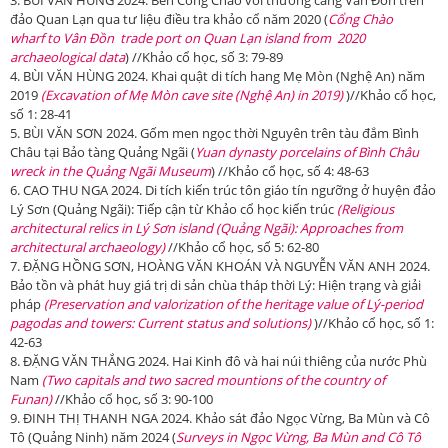
3. BÙI VĂN HÙNG 2024. Bến Cổng Chào với thương cảng Vân Đồn trên
đảo Quan Lạn qua tư liệu điều tra khảo cổ năm 2020 (
C
ổng Chào
wharf
to
Vân Đồn trade
port on Quan
Lạn
island from 2020
archaeological data
) //Khảo cổ học, số 3: 79-89
4. BÙI VĂN HÙNG 2024. Khai quật di tích hang Mẹ Mòn (Nghệ An) năm
2019
(Excavation of Mẹ Mòn cave site (Nghệ An) in 2019)
)//Khảo cổ học,
số 1: 28-41
5. BÙI VĂN SƠN 2024. Gốm men ngọc thời Nguyên trên tàu đắm Bình
Châu tại Bảo tàng Quảng Ngãi (
Y
uan dynasty porcelains of Bình Châu
wreck in the Quảng Ngãi Museum
) //Khảo cổ học, số 4: 48-63
6. CAO THU NGA 2024. Di tích kiến trúc tôn giáo tín ngưỡng ở huyện đảo
Lý Sơn (Quảng Ngãi): Tiếp cận từ Khảo cổ học kiến trúc
(
R
eligious
architectural relics in
Lý Sơn
island (Quảng Ngãi): Approaches from
architectural archaeology
)
//Khảo cổ học, số 5: 62-80
7. ĐẶNG HỒNG SƠN, HOÀNG VĂN KHOÁN VÀ NGUYỄN VĂN ANH 2024.
Bảo tồn và phát huy giá trị di sản chùa tháp thời Lý: Hiện trạng và giải
pháp
(
P
reservation and valorization
of the heritage value of Lý-period
pagodas and towers: Current status and solutions)
)//Khảo cổ học, số 1:
42-63
8. ĐẶNG VĂN THẮNG 2024. Hai Kinh đô và hai núi thiêng của nước Phù
Nam
(
T
wo capitals and two sacred mountions of the country
of
Funan)
//Khảo cổ học, số 3: 90-100
9. ĐINH THỊ THANH NGA 2024. Khảo sát đảo Ngọc Vừng, Ba Mùn và Cô
Tô (Quảng Ninh) năm 2024 (
S
urveys in
Ngọc Vừng, Ba Mùn
and
Cô Tô