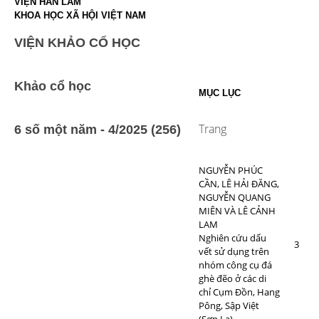
VIỆN HÀN LÂM
KHOA HỌC XÃ HỘI VIỆT NAM
VIỆN KHẢO CỔ HỌC
Khảo cổ học
MỤC LỤC
Trang
6 số một năm - 4/2025 (256)
NGUYỄN PHÚC
CẦN, LÊ HẢI ĐĂNG,
NGUYỄN QUANG
MIÊN VÀ LÊ CẢNH
LAM
Nghiên cứu dấu
3
vết sử dụng trên
nhóm công cụ đá
ghè đẽo ở các di
chỉ Cụm Đồn, Hang
Pông, Sập Việt