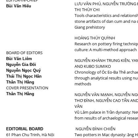
EDITOR-IN-CHIEF
LƯU VĂN PHÚ, NGUYỄN TRƯỜNG
Bùi Văn Hiếu
THỊ THÙY CHI
Tools characteristics and relation
stone artifacts of dan cum and na 
Giang prehistory
HOÀNG THÚY QUỲNH
Research on pottery firing techni
culture: A multi-method approach
BOARD OF EDITORS
Bùi Văn Liêm
NGUYỄN KHÁNH TRUNG KIÊN, YA
Nguyễn Gia Đối
AND KUBO SUMIKO
Nguyễn Ngọc Quý
Chronology of Óc Eo-Ba Thê archaeo
Thái Thị Ngọc Hân
through analytical results using nu
Thân Thị Hằng
methods
COVER PRESENTATION
Thân Thị Hằng
NGUYỄN VĂN MẠNH, NGUYỄN NG
THƠ ĐÌNH, NGUYỄN CAO TẤN AN
VÂN
Vũ Lâm palace in Trần dynasty: N
from results of archaelogical resea
NGUYỄN ĐÌNH CHIẾN
EDITORIAL BOARD
61 Phan Chu Trinh, Hà Nội
Two potters in Mạc dynasty: ặng