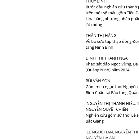
THÚY BÌNH
Bước đầu nghiên cứu thành 
trên một số mẫu gốm Tiền Đ
Hóa bằng phương pháp phân 
lát mỏng
THÂN THỊ HẰNG
Về bộ sưu tập thạp đồng Đôn
tàng Ninh Bình
ĐINH THỊ THANH NGA
Khảo sát đảo Ngọc Vừng, Ba
(Quảng Ninh) năm 2024
BÙI VĂN SƠN
Gốm men ngọc thời Nguyên 
Bình Châu tại Bảo tàng Quản
NGUYỄN THỊ THANH HIẾU, T
NGUYỄN QUYẾT CHIẾN
Nghiên cứu gốm sứ thời Lê s
Bắc Giang
LÊ NGỌC HÂN, NGUYỄN THỊ
NGUYỄN HÀ AN