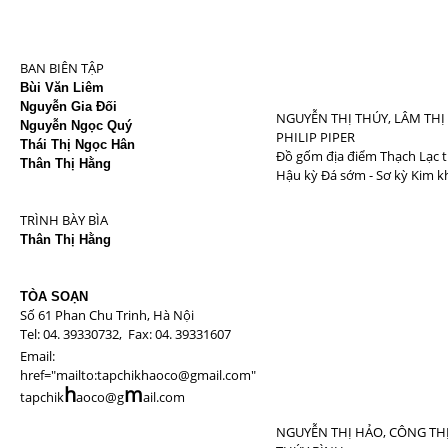
BAN BIÊN TẬP
Bùi Văn Liêm
Nguyễn Gia Đối
NGUYỄN THỊ THÚY, LÂM THỊ
Nguyễn Ngọc Quý
PHILIP PIPER
Thái Thị Ngọc Hân
Đồ gốm địa điểm Thạch Lạc t
Thân Thị Hằng
Hậu kỳ Đá sớm - Sơ kỳ Kim k
TRÌNH BÀY BÌA
Thân Thị Hằng
TÒA SOẠN
Số 61 Phan Chu Trinh, Hà Nội
Tel: 04. 39330732, Fax: 04. 39331607
Email:
href="mailto:tapchikhaoco@gmail.com"
h
m
tapchik
aoco@g
ail.com
NGUYỄN THỊ HẢO, CÔNG THỊ