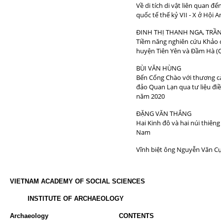
Về di tích di vật liên quan đ
quốc tế thế kỷ VII - X ở Hội
ĐINH THỊ THANH NGA, TRẦN
Tiềm năng nghiên cứu Khảo c
huyện Tiên Yên và Đầm Hà (
BÙI VĂN HÙNG
Bến Cổng Chào với thương c
đảo Quan Lạn qua tư liệu điề
năm 2020
ĐẶNG VĂN THẮNG
Hai Kinh đô và hai núi thiên
Nam
Vĩnh biệt ông Nguyễn Văn C
VIETNAM ACADEMY OF SOCIAL SCIENCES
INSTITUTE OF ARCHAEOLOGY
Archaeology
CONTENTS