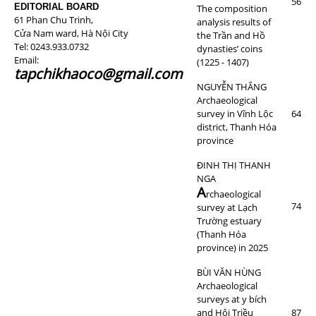
56
EDITORIAL BOARD
The composition
61 Phan Chu Trinh,
analysis results of
Cửa Nam ward, Hà Nội City
the Trần and Hồ
Tel: 0243.933.0732
dynasties’ coins
Email:
(1225 - 1407)
tapchikhaoco@gmail.com
NGUYỄN THẮNG
Archaeological
survey in Vĩnh Lộc
64
district, Thanh Hóa
province
ĐINH THỊ THANH
NGA
A
rchaeological
74
survey at Lạch
Trường estuary
(Thanh Hóa
province) in 2025
BÙI VĂN HÙNG
Archaeological
surveys at y bích
and Hội Triều
87