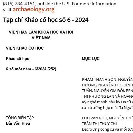
(815) 734-4151, outside the U.S. For more information
archaeology.org
visit
.
Tạp chí Khảo cổ học số 6 - 2024
VIỆN HÀN LÂM
KHOA HỌC XÃ HỘI
VIỆT NAM
VIỆN KHẢO CỔ HỌC
Khảo cổ học
MỤC LỤC
Tr
6 số một năm - 6/2024 (252)
PHẠM THANH SƠN, NGUYỄN
HƯƠNG, NGUYỄN THƠ ĐÌNH
TUẤN, NGUYỄN GIA ĐỐI, BE
THỊ PHƯƠNG LAN VÀ HOÀN
Kỹ nghệ mảnh hậu kỳ Đá cũ 
cứu trường hợp mái đá Ng
TỔNG BIÊN TẬP
LƯU VĂN PHÚ, NGUYỄN TR
TRẦN THỊ THÙY CHI
Bùi Văn Hiếu
Đặc trưng công cụ và mối tư