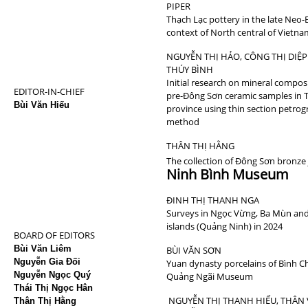
PIPER
Thạch Lạc pottery in the late Neo-
context of North central of Vietna
NGUYỄN THỊ HẢO, CÔNG THỊ DIỆP
THÚY BÌNH
Initial research on mineral compo
EDITOR-IN-CHIEF
pre-Đông Sơn ceramic samples in
Bùi Văn Hiếu
province using thin section petrog
method
THÂN THỊ HẰNG
The collection of Đông Sơn bronze 
Ninh Bình Museum
ĐINH THỊ THANH NGA
Surveys in Ngọc Vừng, Ba Mùn an
islands (Quảng Ninh) in 2024
BOARD OF EDITORS
Bùi Văn Liêm
BÙI VĂN SƠN
Nguyễn Gia Đối
Yuan dynasty porcelains of Bình C
Nguyễn Ngọc Quý
Quảng Ngãi Museum
Thái Thị Ngọc Hân
NGUYỄN THỊ THANH HIẾU, THÂN 
Thân Thị Hằng