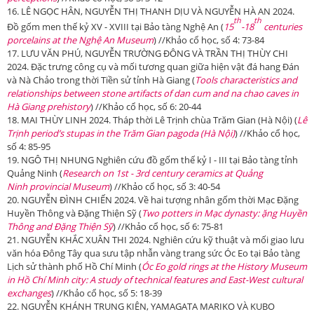
16. LÊ NGỌC HÂN, NGUYỄN THỊ THANH DỊU VÀ NGUYỄN HÀ AN 2024.
th
th
Đồ gốm men thế kỷ XV - XVIII tại Bảo tàng Nghệ An (
15
-18
centuries
porcelains at the Nghệ An Museum
) //Khảo cổ học, số 4: 73-84
17. LƯU VĂN PHÚ, NGUYỄN TRƯỜNG ĐÔNG VÀ TRẦN THỊ THÙY CHI
2024. Đặc trưng công cụ và mối tương quan giữa hiện vật đá hang Đán
và Nà Chảo trong thời Tiền sử tỉnh Hà Giang (
Tools characteristics and
relationships between stone artifacts of dan cum and na chao caves in
Hà Giang prehistory
) //Khảo cổ học, số 6: 20-44
18. MAI THÙY LINH 2024. Tháp thời Lê Trịnh chùa Trăm Gian (Hà Nội) (
Lê
Trịnh period’s stupas in the Trăm Gian pagoda
(Hà Nội)
) //Khảo cổ học,
số 4: 85-95
19. NGÔ THỊ NHUNG Nghiên cứu đồ gốm thế kỷ I - III tại Bảo tàng tỉnh
Quảng Ninh (
Research on 1st - 3rd century ceramics
at Quảng
Ninh
provincial Museum
) //Khảo cổ học, số 3: 40-54
20. NGUYỄN ĐÌNH CHIẾN 2024. Về hai tượng nhân gốm thời Mạc Đặng
Huyền Thông và Đặng Thiện Sỹ (
T
wo potters in Mạc dynasty:
ặng Huyền
Thông and Đặng Thiện Sỹ
) //Khảo cổ học, số 6: 75-81
21. NGUYỄN KHẮC XUÂN THI 2024. Nghiên cứu kỹ thuật và mối giao lưu
văn hóa Đông Tây qua sưu tập nhẫn vàng trang sức Óc Eo tại Bảo tàng
Lịch sử thành phố Hồ Chí Minh (
Óc Eo
gold rings at the History Museum
in
Hồ Chí Minh
cit
y: A study of technical features and East-West cultural
exchanges
) //Khảo cổ học, số 5: 18-39
22. NGUYỄN KHÁNH TRUNG KIÊN, YAMAGATA MARIKO VÀ KUBO