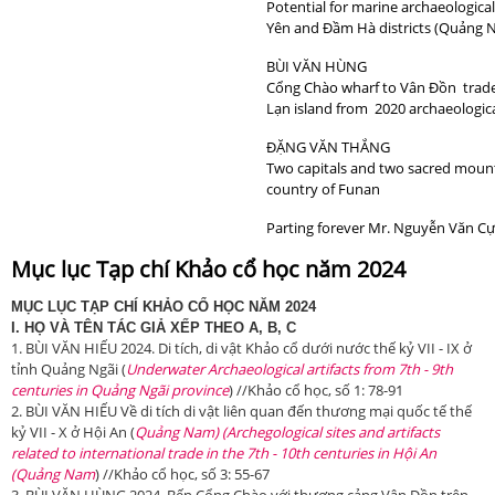
Potential for marine archaeological
Yên and Đầm Hà districts (Quảng N
BÙI VĂN HÙNG
Cổng Chào wharf to Vân Đồn trad
Lạn island from 2020 archaeologic
ĐẶNG VĂN THẮNG
Two capitals and two sacred mount
country of Funan
Parting forever Mr. Nguyễn Văn C
Mục lục Tạp chí Khảo cổ học năm 2024
MỤC LỤC TẠP CHÍ KHẢO CỔ HỌC NĂM 20
2
4
I.
HỌ VÀ TÊN TÁC GIẢ XẾP THEO A, B, C
1. BÙI VĂN HIẾU 2024. Di tích, di vật Khảo cổ dưới nước thế kỷ VII - IX ở
tỉnh Quảng Ngãi (
U
nderwater Archaeological artifacts from 7th - 9th
centuries in Quảng Ngãi pro
vince
) //Khảo cổ học, số 1: 78-91
2. BÙI VĂN HIẾU Về di tích di vật liên quan đến thương mại quốc tế thế
kỷ VII - X ở Hội An (
Quảng Nam) (
Archegological sites and artifacts
related to international trade in the 7th - 10th centuries in Hội An
(Quảng Nam
) //Khảo cổ học, số 3: 55-67