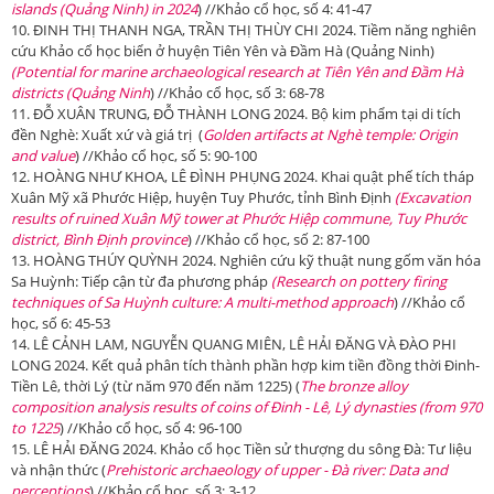
islands
(Quảng Ninh)
in
2024
) //Khảo cổ học, số 4: 41-47
10. ĐINH THỊ THANH NGA, TRẦN THỊ THÙY CHI 2024. Tiềm năng nghiên
cứu Khảo cổ học biển ở huyện Tiên Yên và Đầm Hà (Quảng Ninh)
(
Potential for marine archaeological research at
Ti
ê
n Y
ê
n
and Đầm Hà
districts (
Quảng Ninh
) //Khảo cổ học, số 3: 68-78
11. ĐỖ XUÂN TRUNG, ĐỖ THÀNH LONG 2024. Bộ kim phẩm tại di tích
đền Nghè: Xuất xứ và giá trị (
Golden artifacts at Nghè temple: Origin
and value
) //Khảo cổ học, số 5: 90-100
12. HOÀNG NHƯ KHOA, LÊ ĐÌNH PHỤNG 2024. Khai quật phế tích tháp
Xuân Mỹ xã Phước Hiệp, huyện Tuy Phước, tỉnh Bình Định
(
Excavation
results of ruined Xuân Mỹ tower at Phước Hiệp commune, Tuy Phước
district, Bình Định province
) //Khảo cổ học, số 2: 87-100
13. HOÀNG THÚY QUỲNH 2024. Nghiên cứu kỹ thuật nung gốm văn hóa
Sa Huỳnh: Tiếp cận từ đa phương pháp
(
R
esearch on pottery firing
techniques of Sa Huỳnh culture: A multi-method approach
) //Khảo cổ
học, số 6: 45-53
14. LÊ CẢNH LAM, NGUYỄN QUANG MIÊN, LÊ HẢI ĐĂNG VÀ ĐÀO PHI
LONG 2024. Kết quả phân tích thành phần hợp kim tiền đồng thời Đinh-
Tiền Lê, thời Lý (từ năm 970 đến năm 1225) (
T
he bronze alloy
composition analysis results of coins of Đinh - Lê, Lý dynasties (from 970
to 1225
) //Khảo cổ học, số 4: 96-100
15. LÊ HẢI ĐĂNG 2024. Khảo cổ học Tiền sử thượng du sông Đà: Tư liệu
và nhận thức (
Prehistoric archaeology of upper -
Đà
river: Data and
percep
tions
) //Khảo cổ học, số 3: 3-12