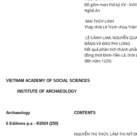
Đồ gốm men thế kỷ XV - XVIII
Nghệ An
MAI THÙY LINH
Tháp thời Lê Trịnh chùa Trăm
LÊ CẢNH LAM, NGUYỄN QUA
ĐĂNG VÀ ĐÀO PHI LONG
Kết quả phân tích thành phầ
đồng thời Đinh-Tiền Lê, thời
đến năm 1225)
VIETNAM ACADEMY OF SOCIAL SCIENCES
INSTITUTE OF ARCHAEOLOGY
Archaeology
CONTENTS
Pa
6 Editions p.a - 4/2024 (250)
NGUYỄN THỊ THÚY, LÂM THỊ MỸ D