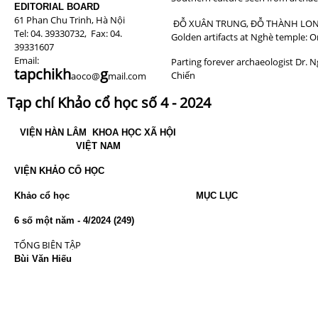
EDITORIAL BOARD
61 Phan Chu Trinh, Hà Nội
ĐỖ XUÂN TRUNG, ĐỖ THÀNH LO
Tel: 04. 39330732, Fax: 04.
Golden artifacts at Nghè temple: O
39331607
Email:
Parting forever archaeologist Dr. 
tapchik
h
g
Chiến
aoco@
mail.com
Tạp chí Khảo cổ học số 4 - 2024
VIỆN HÀN LÂM
KHOA HỌC XÃ HỘI
VIỆT NAM
VIỆN KHẢO CỔ HỌC
Khảo cổ học
MỤC LỤC
Tra
6 số một năm - 4/2024 (249)
TỔNG BIÊN TẬP
Bùi Văn Hiếu