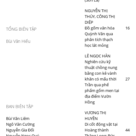
(Sơn La)
NGUYỄN THỊ
THÚY, CÔNG THỊ
DIỆP
Đồ gốm văn hóa
16
TỔNG BIÊN TẬP
Quỳnh Văn qua
phân tích thạch
Bùi Văn Hiếu
học lát mỏng
LÊ NGỌC HÂN
Nghiên cứu kỹ
thuật chồng nung
bằng con kê vành
khăn có mấu thời
27
Trần qua phế
phẩm gốm men tại
địa điểm Vườn
Hồng
BAN BIÊN TẬP
VƯƠNG THỊ
Bùi Văn Liêm
HUYỀN
Ngô Văn Cường
Di cốt động vật tại
Nguyễn Gia Đối
Hoàng thành
44
Nguyễn Ngọc Quý
Thăng Long: Bức