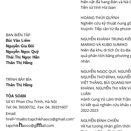
hiện vật đá hang Đán và Nà 
Tiền sử tỉnh Hà Gian
HOÀNG THÚY QUỲNH
Nghiên cứu kỹ thuật nung g
Huỳnh: Tiếp cận từ đa phươ
BAN BIÊN TẬP
NGUYỄN KHÁNH TRUNG KIÊ
Bùi Văn Liêm
MARIKO VÀ KUBO SUMIKO
Nguyễn Gia Đối
Niên đại khu di tích Óc Eo-Ba
Nguyễn Ngọc Quý
quả phân tích bằng phương p
Thái Thị Ngọc Hân
nhân
Thân Thị Hằng
NGUYỄN NGỌC QUÝ, NGUYỄ
NGUYỄN THƠ ĐÌNH, NGUYỄN
TRÌNH BÀY BÌA
VIỆT THẮNG, BÙI QUANG NI
Thân Thị Hằng
KHÁNH, NGUYỄN THỊ VÂN V
LUÂN
TÒA SOẠN
Hành cung Vũ Lâm thời Trần
Số 61 Phan Chu Trinh, Hà Nội
từ kết quả nghiên cứu khảo 
Tel: 04. 39330732, Fax: 04. 39331607
2022-2023
Email:
href="mailto:tapchikhaoco@gmail.com"
NGUYỄN ĐÌNH CHIẾN
h
m
tapchik
aoco@g
ail.com
Về hai tượng nhân gốm thờ