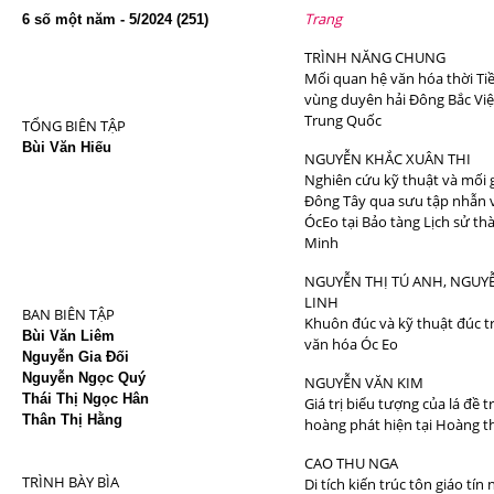
Trang
6 số một năm - 5/2024 (251)
TRÌNH NĂNG CHUNG
Mối quan hệ văn hóa thời Ti
vùng duyên hải Đông Bắc Vi
Trung Quốc
TỔNG BIÊN TẬP
Bùi Văn Hiếu
NGUYỄN KHẮC XUÂN THI
Nghiên cứu kỹ thuật và mối 
Đông Tây qua sưu tập nhẫn 
ÓcEo tại Bảo tàng Lịch sử t
Minh
NGUYỄN THỊ TÚ ANH, NGU
LINH
BAN BIÊN TẬP
Khuôn đúc và kỹ thuật đúc t
Bùi Văn Liêm
văn hóa Óc Eo
Nguyễn Gia Đối
Nguyễn Ngọc Quý
NGUYỄN VĂN KIM
Thái Thị Ngọc Hân
Giá trị biểu tượng của lá đề 
Thân Thị Hằng
hoàng phát hiện tại Hoàng 
CAO THU NGA
TRÌNH BÀY BÌA
Di tích kiến trúc tôn giáo tí