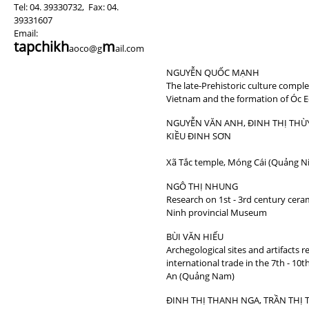
Tel: 04. 39330732, Fax: 04.
39331607
Email:
tapchik
h
m
aoco@g
ail.com
NGUYỄN QUỐC MẠNH
The late-Prehistoric culture compl
Vietnam and the formation of Óc E
NGUYỄN VĂN ANH, ĐINH THỊ 
KIỀU ĐINH SƠN
Xã Tắc temple, Móng Cái (Quảng N
NGÔ THỊ NHUNG
Research on 1st - 3rd century cera
Ninh provincial Museum
BÙI VĂN HIẾU
Archegological sites and artifacts r
international trade in the 7th - 10t
An (Quảng Nam)
ĐINH THỊ THANH NGA, TRẦN THỊ 