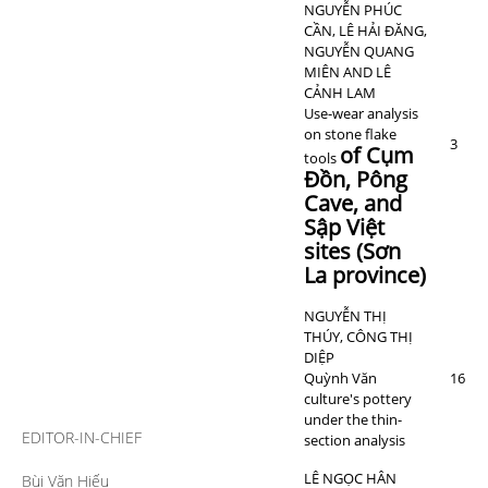
NGUYỄN PHÚC
CẦN, LÊ HẢI ĐĂNG,
NGUYỄN QUANG
MIÊN AND LÊ
CẢNH LAM
Use-wear analysis
on stone flake
3
of Cụm
tools
Đồn, Pông
Cave, and
Sập Việt
sites (Sơn
La province)
NGUYỄN THỊ
THÚY, CÔNG THỊ
DIỆP
Quỳnh Văn
16
culture's pottery
under the thin-
EDITOR-IN-CHIEF
section analysis
LÊ NGỌC HÂN
Bùi Văn Hiếu