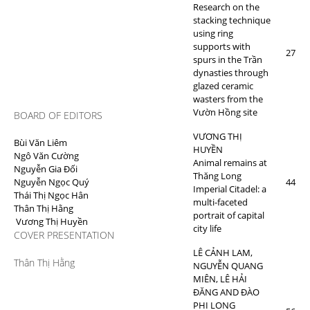
Research on the
stacking technique
using ring
supports with
27
spurs in the Trần
dynasties through
glazed ceramic
wasters from the
Vườn Hồng site
BOARD OF EDITORS
VƯƠNG THỊ
Bùi Văn Liêm
HUYỀN
Ngô Văn Cường
Animal remains at
Nguyễn Gia Đối
Thăng Long
Nguyễn Ngọc Quý
44
Imperial Citadel: a
Thái Thị Ngọc Hân
multi-faceted
Thân Thị Hằng
portrait of capital
Vương Thị Huyền
city life
COVER PRESENTATION
LÊ CẢNH LAM,
Thân Thị Hằng
NGUYỄN QUANG
MIÊN, LÊ HẢI
ĐĂNG AND ĐÀO
PHI LONG