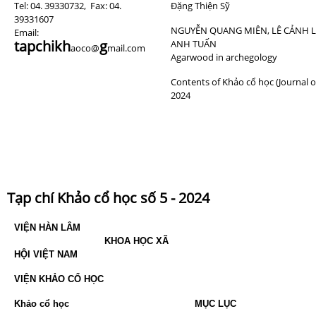
Tel: 04. 39330732, Fax: 04.
Đặng Thiện Sỹ
39331607
NGUYỄN QUANG MIÊN, LÊ CẢNH 
Email:
tapchik
h
g
ANH TUẤN
aoco@
mail.com
Agarwood in archegology
Contents of Khảo cổ học (Journal o
2024
Tạp chí Khảo cổ học số 5 - 2024
VIỆN HÀN LÂM
KHOA HỌC XÃ
HỘI VIỆT NAM
VIỆN KHẢO CỔ HỌC
Khảo cổ học
MỤC LỤC