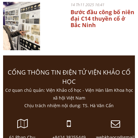
14 Th11 2025 16:41
Bước đầu công bố niên
đại C14 thuyền cổ ở
Bắc Ninh
CỔNG THÔNG TIN ĐIỆN TỬ VIỆN KHẢO CỔ
HỌC
Cơ quan chủ quản: Viện Khảo cổ học - Viện Hàn lâm Khoa học
xã hội Việt Nam
Chịu trách nhiệm nội dung: TS. Hà Văn Cẩn
61 Phan Chu
+8424 38255449
webkhaoco@gmail.