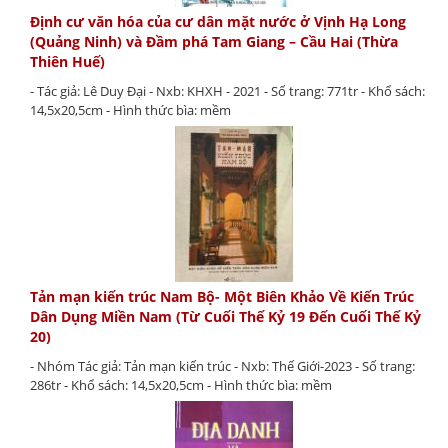
Định cư văn hóa của cư dân mặt nước ở Vịnh Hạ Long
(Quảng Ninh) và Đầm phá Tam Giang – Cầu Hai (Thừa
Thiên Huế)
- Tác giả: Lê Duy Đại - Nxb: KHXH - 2021 - Số trang: 771tr - Khổ sách:
14,5x20,5cm - Hình thức bìa: mềm
Tản mạn kiến trúc Nam Bộ- Một Biên Khảo Về Kiến Trúc
Dân Dụng Miền Nam (Từ Cuối Thế Kỷ 19 Đến Cuối Thế Kỷ
20)
- Nhóm Tác giả: Tản mạn kiến trúc - Nxb: Thế Giới-2023 - Số trang:
286tr - Khổ sách: 14,5x20,5cm - Hình thức bìa: mềm