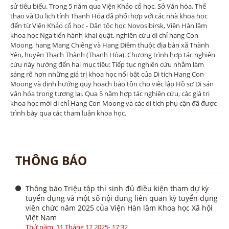
sử tiêu biểu. Trong 5 năm qua Viện Khảo cổ học, Sở Văn hóa, Thể
thao và Du lịch tỉnh Thanh Hóa đã phối hợp với các nhà khoa học
đến từ Viện Khảo cổ học - Dân tộc học Novosibirsk, Viện Hàn lâm
khoa học Nga tiến hành khai quật, nghiên cứu di chỉ hang Con
Moong, hang Mang Chiêng và Hang Diêm thuộc địa bàn xã Thành
Yên, huyện Thạch Thành (Thanh Hóa). Chương trình hợp tác nghiên
cứu này hướng đến hai mục tiêu: Tiếp tục nghiên cứu nhằm làm
sáng rõ hơn những giá trị khoa học nổi bật của Di tích Hang Con
Moong và định hướng quy hoạch bảo tồn cho việc lập Hồ sơ Di sản
văn hóa trong tương lai. Qua 5 năm hợp tác nghiên cứu, các giá trị
khoa học mới di chỉ Hang Con Moong và các di tích phụ cận đã được
trình bày qua các tham luận khoa học.
THÔNG BÁO
Thông báo Triệu tập thí sinh đủ điều kiện tham dự kỳ
tuyển dụng và một số nội dung liên quan kỳ tuyển dụng
viên chức năm 2025 của Viện Hàn lâm Khoa học Xã hội
Việt Nam
Thứ năm, 11 Tháng 12 2025- 17:32