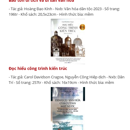
Bảo tồn di tích và di sản văn hóa
- Tác giả: Hoàng Đạo Kính - Nxb: Văn hóa dân tộc-2023 - Số trang:
196tr - Khổ sách: 20,5x23cm - Hình thức bìa: mềm
Đọc hiểu công trình kiến trúc
- Tác giả: Carol Davidson Cragoe, Nguyễn Công Hiệp dịch - Nxb: Dân
Trí - Số trang: 257tr - Khổ sách: 16x19cm - Hình thức bìa: mềm