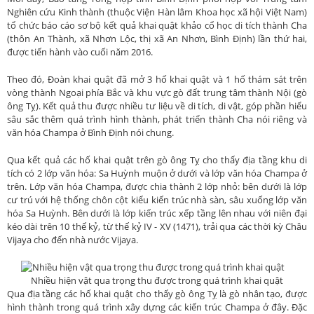
Nghiên cứu Kinh thành (thuộc Viện Hàn lâm Khoa học xã hội Việt Nam)
tổ chức báo cáo sơ bộ kết quả khai quật khảo cổ học di tích thành Cha
(thôn An Thành, xã Nhơn Lộc, thị xã An Nhơn, Bình Định) lần thứ hai,
được tiến hành vào cuối năm 2016.
Theo đó, Đoàn khai quật đã mở 3 hố khai quật và 1 hố thám sát trên
vòng thành Ngoại phía Bắc và khu vực gò đất trung tâm thành Nội (gò
ông Tỵ). Kết quả thu được nhiều tư liệu về di tích, di vật, góp phần hiểu
sâu sắc thêm quá trình hình thành, phát triển thành Cha nói riêng và
văn hóa Champa ở Bình Định nói chung.
Qua kết quả các hố khai quật trên gò ông Tỵ cho thấy địa tầng khu di
tích có 2 lớp văn hóa: Sa Huỳnh muộn ở dưới và lớp văn hóa Champa ở
trên. Lớp văn hóa Champa, được chia thành 2 lớp nhỏ: bên dưới là lớp
cư trú với hệ thống chôn cột kiểu kiến trúc nhà sàn, sâu xuống lớp văn
hóa Sa Huỳnh. Bên dưới là lớp kiến trúc xếp tầng lên nhau với niên đại
kéo dài trên 10 thế kỷ, từ thế kỷ IV - XV (1471), trải qua các thời kỳ Châu
Vijaya cho đến nhà nước Vijaya.
Nhiều hiện vật qua trọng thu được trong quá trình khai quật
Qua địa tầng các hố khai quật cho thấy gò ông Tỵ là gò nhân tạo, được
hình thành trong quá trình xây dựng các kiến trúc Champa ở đây. Đặc