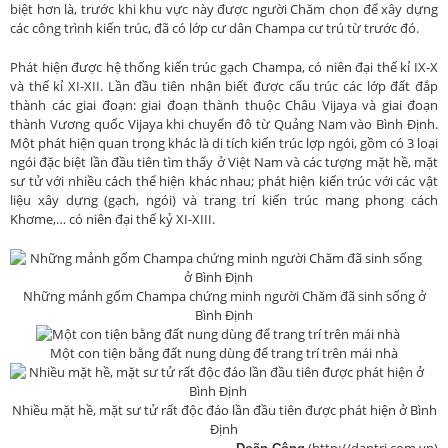
biệt hơn là, trước khi khu vực này được người Chăm chọn để xây dựng
các công trình kiến trúc, đã có lớp cư dân Champa cư trú từ trước đó.
Phát hiện được hệ thống kiến trúc gạch Champa, có niên đại thế kỉ IX-X
và thế kỉ XI-XII. Lần đầu tiên nhận biết được cấu trúc các lớp đất đắp
thành các giai đoạn: giai đoạn thành thuộc Châu Vijaya và giai đoạn
thành Vương quốc Vijaya khi chuyển đô từ Quảng Nam vào Bình Định.
Một phát hiện quan trọng khác là di tích kiến trúc lợp ngói, gồm có 3 loại
ngói đặc biệt lần đầu tiên tìm thấy ở Việt Nam và các tượng mặt hề, mặt
sư tử với nhiều cách thể hiện khác nhau; phát hiện kiến trúc với các vật
liệu xây dựng (gạch, ngói) và trang trí kiến trúc mang phong cách
Khơme,… có niên đại thế kỷ XI-XIII.
Những mảnh gốm Champa chứng minh người Chăm đã sinh sống ở
Bình Định
Một con tiện bằng đất nung dùng để trang trí trên mái nhà
Nhiều mặt hề, mặt sư tử rất độc đáo lần đầu tiên được phát hiện ở Bình
Định