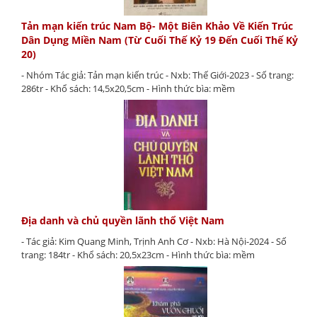
Tản mạn kiến trúc Nam Bộ- Một Biên Khảo Về Kiến Trúc
Dân Dụng Miền Nam (Từ Cuối Thế Kỷ 19 Đến Cuối Thế Kỷ
20)
- Nhóm Tác giả: Tản mạn kiến trúc - Nxb: Thế Giới-2023 - Số trang:
286tr - Khổ sách: 14,5x20,5cm - Hình thức bìa: mềm
Địa danh và chủ quyền lãnh thổ Việt Nam
- Tác giả: Kim Quang Minh, Trịnh Anh Cơ - Nxb: Hà Nội-2024 - Số
trang: 184tr - Khổ sách: 20,5x23cm - Hình thức bìa: mềm