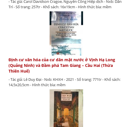
- Tác giả: Carol Davidson Cragoe, Nguyễn Công Hiệp dịch - Nxb: Dân
Trí - Số trang: 257tr - Khổ sách: 16x19cm - Hình thức bìa: mềm
Định cư văn hóa của cư dân mặt nước ở Vịnh Hạ Long
(Quảng Ninh) và Đầm phá Tam Giang – Cầu Hai (Thừa
Thiên Huế)
- Tác giả: Lê Duy Đại - Nxb: KHXH - 2021 - Số trang: 771tr - Khổ sách:
14,5x20,5cm - Hình thức bìa: mềm