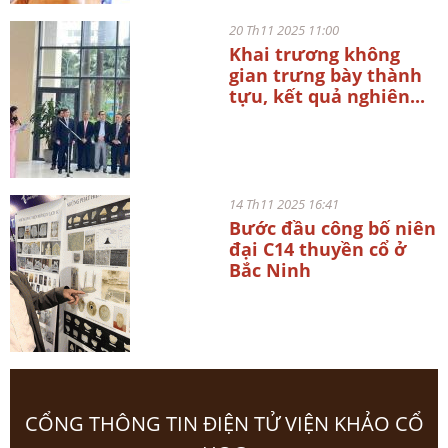
20 Th11 2025 11:00
Khai trương không
gian trưng bày thành
tựu, kết quả nghiên...
14 Th11 2025 16:41
Bước đầu công bố niên
đại C14 thuyền cổ ở
Bắc Ninh
CỔNG THÔNG TIN ĐIỆN TỬ VIỆN KHẢO CỔ