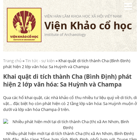
Nhảy
đến
nội
dung
Trang chủ
»
Tin tức - sự kiện
» Khai quật di tích thành Cha (Bình Định)
Bạn đang ở đây
phát hiện 2 lớp văn hóa: Sa Huỳnh và Champa
Khai quật di tích thành Cha (Bình Định) phát
hiện 2 lớp văn hóa: Sa Huỳnh và Champa
Qua các hố khai quật, các nhà khảo cổ thu nhiều tư liệu quý về di tích, di
vật… đặc biệt họ còn phát hiện có 2 tầng lớp văn hóa: Sa Huỳnh muộn ở
dưới và lớp văn hóa Champa ở trên.
Nhiều phát hiện mới tại di tích thành Cha (thị xã An Nhơn, Bình Định)
Mới đây, Bảo tàng Tổng hợp tỉnh Bình Định phối hợp với Trung tâm