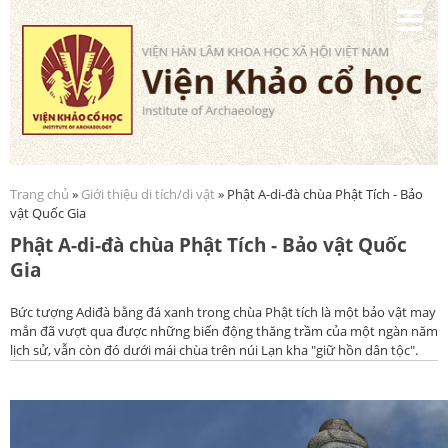
Nhảy
đến
nội
dung
Trang chủ
»
Giới thiệu di tích/di vật
» Phật A-di-đà chùa Phật Tích - Bảo
Bạn đang ở đây
vật Quốc Gia
Phật A-di-đà chùa Phật Tích - Bảo vật Quốc
Gia
Bức tượng Adiđà bằng đá xanh trong chùa Phật tích là một bảo vật may
mắn đã vượt qua được những biến động thăng trầm của một ngàn năm
lịch sử, vẫn còn đó dưới mái chùa trên núi Lạn kha "giữ hồn dân tộc".