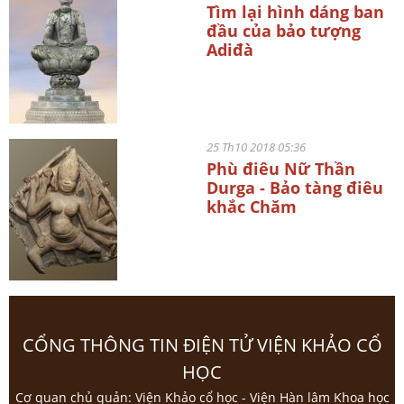
Tìm lại hình dáng ban
đầu của bảo tượng
Adiđà
25 Th10 2018 05:36
Phù điêu Nữ Thần
Durga - Bảo tàng điêu
khắc Chăm
CỔNG THÔNG TIN ĐIỆN TỬ VIỆN KHẢO CỔ
HỌC
Cơ quan chủ quản: Viện Khảo cổ học - Viện Hàn lâm Khoa học