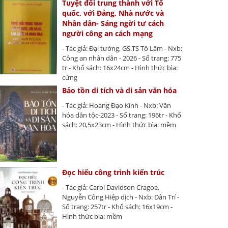
Tuyệt đối trung thành với Tổ
quốc, với Đảng, Nhà nước và
Nhân dân- Sáng ngời tư cách
người công an cách mạng
- Tác giả: Đại tướng, GS.TS Tô Lâm - Nxb:
Công an nhân dân - 2026 - Số trang: 775
tr - Khổ sách: 16x24cm - Hình thức bìa:
cứng
Bảo tồn di tích và di sản văn hóa
- Tác giả: Hoàng Đạo Kính - Nxb: Văn
hóa dân tộc-2023 - Số trang: 196tr - Khổ
sách: 20,5x23cm - Hình thức bìa: mềm
Đọc hiểu công trình kiến trúc
- Tác giả: Carol Davidson Cragoe,
Nguyễn Công Hiệp dịch - Nxb: Dân Trí -
Số trang: 257tr - Khổ sách: 16x19cm -
Hình thức bìa: mềm