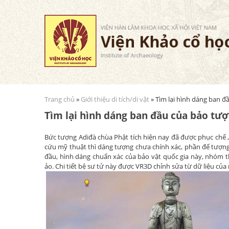
Trang chủ
»
Giới thiệu di tích/di vật
» Tìm lại hình dáng ban đ
Bạn đang ở đây
Tìm lại hình dáng ban đầu của bảo tư
Bức tượng Adiđà chùa Phật tích hiện nay đã được phục chế ,
cứu mỹ thuật thì dáng tượng chưa chính xác, phần đế tượng
đầu, hình dáng chuẩn xác của bảo vật quốc gia này, nhóm th
ảo. Chi tiết bệ sư tử này được VR3D chỉnh sửa từ dữ liệu củ