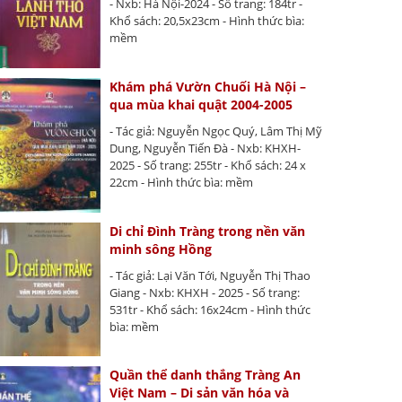
- Nxb: Hà Nội-2024 - Số trang: 184tr -
Khổ sách: 20,5x23cm - Hình thức bìa:
mềm
Khám phá Vườn Chuối Hà Nội –
qua mùa khai quật 2004-2005
- Tác giả: Nguyễn Ngọc Quý, Lâm Thị Mỹ
Dung, Nguyễn Tiến Đà - Nxb: KHXH-
2025 - Số trang: 255tr - Khổ sách: 24 x
22cm - Hình thức bìa: mềm
Di chỉ Đình Tràng trong nền văn
minh sông Hồng
- Tác giả: Lại Văn Tới, Nguyễn Thị Thao
Giang - Nxb: KHXH - 2025 - Số trang:
531tr - Khổ sách: 16x24cm - Hình thức
bìa: mềm
Quần thể danh thắng Tràng An
Việt Nam – Di sản văn hóa và