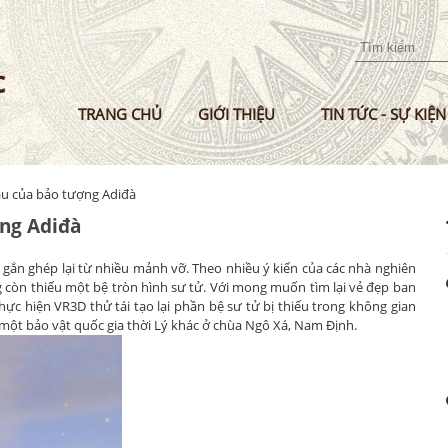
Nhảy
đến
nội
dung
TRANG CHỦ
GIỚI THIỆU
TIN TỨC - SỰ KIỆN
ầu của bảo tượng Adiđà
ợng Adiđà
 gắn ghép lại từ nhiều mảnh vỡ. Theo nhiều ý kiến của các nhà nghiên
 còn thiếu một bệ tròn hình sư tử. Với mong muốn tìm lại vẻ đẹp ban
ực hiện VR3D thử tái tạo lại phần bệ sư tử bị thiếu trong không gian
a một bảo vật quốc gia thời Lý khác ở chùa Ngô Xá, Nam Định.