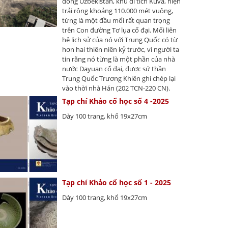
đông Uzbekistan, khu di tích Kuva, hiện
trải rộng khoảng 110.000 mét vuông,
từng là một đầu mối rất quan trọng
trên Con đường Tơ lụa cổ đại. Mối liên
hệ lịch sử của nó với Trung Quốc có từ
hơn hai thiên niên kỷ trước, vì người ta
tin rằng nó từng là một phần của nhà
nước Dayuan cổ đại, được sứ thần
Trung Quốc Trương Khiên ghi chép lại
vào thời nhà Hán (202 TCN-220 CN).
Tạp chí Khảo cổ học số 4 -2025
Dày 100 trang, khổ 19x27cm
Tạp chí Khảo cổ học số 1 - 2025
Dày 100 trang, khổ 19x27cm