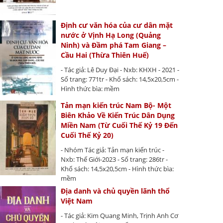
Định cư văn hóa của cư dân mặt
nước ở Vịnh Hạ Long (Quảng
Ninh) và Đầm phá Tam Giang –
Cầu Hai (Thừa Thiên Huế)
- Tác giả: Lê Duy Đại - Nxb: KHXH - 2021 -
Số trang: 771tr - Khổ sách: 14,5x20,5cm -
Hình thức bìa: mềm
Tản mạn kiến trúc Nam Bộ- Một
Biên Khảo Về Kiến Trúc Dân Dụng
Miền Nam (Từ Cuối Thế Kỷ 19 Đến
Cuối Thế Kỷ 20)
- Nhóm Tác giả: Tản mạn kiến trúc -
Nxb: Thế Giới-2023 - Số trang: 286tr -
Khổ sách: 14,5x20,5cm - Hình thức bìa:
mềm
Địa danh và chủ quyền lãnh thổ
Việt Nam
- Tác giả: Kim Quang Minh, Trịnh Anh Cơ