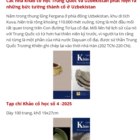
Các nhà khảo cổ học Trung Quốc và Uzbekistan phát hiện ra
những bức tường thành cổ ở Uzbekistan
Nằm trong thung lũng Fergana ở phía đông Uzbekistan, khu di tích
Kuva, hiện trải rộng khoảng 110.000 mét vuông, từng là một đầu mối
rất quan trọng trên Con đường Tơ lụa cổ đại. Mối liên hệ lịch sử của nó
với Trung Quốc có từ hơn hai thiên niên kỷ trước, vì người ta tin rằng
nó từng là một phần của nhà nước Dayuan cổ đại, được sứ thần Trung
Quốc Trương Khiên ghi chép lại vào thời nhà Hán (202 TCN-220 CN).
Tạp chí Khảo cổ học số 4 -2025
Dày 100 trang, khổ 19x27cm