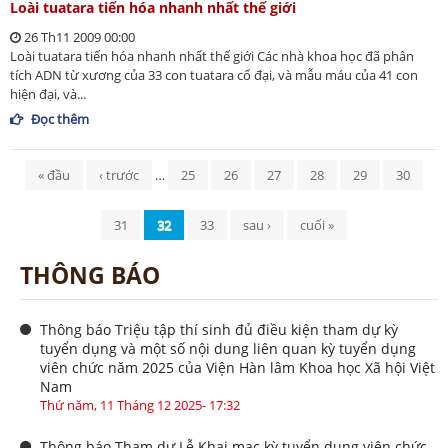
Loài tuatara tiến hóa nhanh nhất thế giới
26 Th11 2009 00:00
Loài tuatara tiến hóa nhanh nhất thế giới Các nhà khoa học đã phân
tích ADN từ xương của 33 con tuatara cổ đại, và mẫu máu của 41 con
hiện đại, và...
Đọc thêm
Trang
« đầu
‹ trước
…
25
26
27
28
29
30
31
32
33
sau ›
cuối »
THÔNG BÁO
Thông báo Triệu tập thí sinh đủ điều kiện tham dự kỳ
tuyển dụng và một số nội dung liên quan kỳ tuyển dụng
viên chức năm 2025 của Viện Hàn lâm Khoa học Xã hội Việt
Nam
Thứ năm, 11 Tháng 12 2025- 17:32
Thông báo Tham dự Lễ Khai mạc kỳ tuyển dụng viên chức