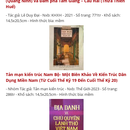
(Quảng Ninh) và Đầm phá Tam Giang – Cầu Hai (Thừa Thiên
Huế)
- Tác giả: Lê Duy Đại - Nxb: KHXH - 2021 - Số trang: 771tr - Khổ sách:
14,5x20,5cm - Hình thức bìa: mềm
Tản mạn kiến trúc Nam Bộ- Một Biên Khảo Về Kiến Trúc Dân
Dụng Miền Nam (Từ Cuối Thế Kỷ 19 Đến Cuối Thế Kỷ 20)
- Nhóm Tác giả: Tản mạn kiến trúc - Nxb: Thế Giới-2023 - Số trang:
286tr - Khổ sách: 14,5x20,5cm - Hình thức bìa: mềm