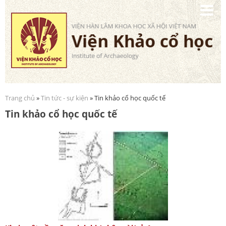
Nhảy
đến
nội
dung
Trang chủ
»
Tin tức - sự kiện
» Tin khảo cổ học quốc tế
Bạn đang ở đây
Tin khảo cổ học quốc tế