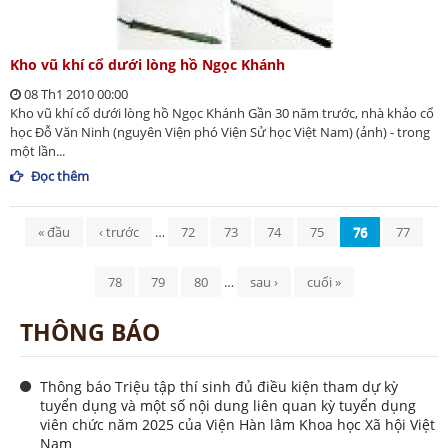
Kho vũ khí cổ dưới lòng hồ Ngọc Khánh
08 Th1 2010 00:00
Kho vũ khí cổ dưới lòng hồ Ngọc Khánh Gần 30 năm trước, nhà khảo cổ
học Đỗ Văn Ninh (nguyên Viện phó Viện Sử học Việt Nam) (ảnh) - trong
một lần...
Đọc thêm
Trang
« đầu
‹ trước
…
72
73
74
75
76
77
78
79
80
…
sau ›
cuối »
THÔNG BÁO
Thông báo Triệu tập thí sinh đủ điều kiện tham dự kỳ
tuyển dụng và một số nội dung liên quan kỳ tuyển dụng
viên chức năm 2025 của Viện Hàn lâm Khoa học Xã hội Việt
Nam