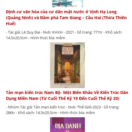
Định cư văn hóa của cư dân mặt nước ở Vịnh Hạ Long
(Quảng Ninh) và Đầm phá Tam Giang – Cầu Hai (Thừa Thiên
Huế)
- Tác giả: Lê Duy Đại - Nxb: KHXH - 2021 - Số trang: 771tr - Khổ sách:
14,5x20,5cm - Hình thức bìa: mềm
Tản mạn kiến trúc Nam Bộ- Một Biên Khảo Về Kiến Trúc Dân
Dụng Miền Nam (Từ Cuối Thế Kỷ 19 Đến Cuối Thế Kỷ 20)
- Nhóm Tác giả: Tản mạn kiến trúc - Nxb: Thế Giới-2023 - Số trang:
286tr - Khổ sách: 14,5x20,5cm - Hình thức bìa: mềm