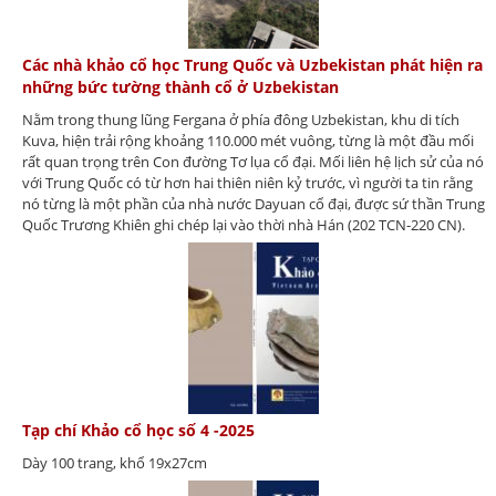
Các nhà khảo cổ học Trung Quốc và Uzbekistan phát hiện ra
những bức tường thành cổ ở Uzbekistan
Nằm trong thung lũng Fergana ở phía đông Uzbekistan, khu di tích
Kuva, hiện trải rộng khoảng 110.000 mét vuông, từng là một đầu mối
rất quan trọng trên Con đường Tơ lụa cổ đại. Mối liên hệ lịch sử của nó
với Trung Quốc có từ hơn hai thiên niên kỷ trước, vì người ta tin rằng
nó từng là một phần của nhà nước Dayuan cổ đại, được sứ thần Trung
Quốc Trương Khiên ghi chép lại vào thời nhà Hán (202 TCN-220 CN).
Tạp chí Khảo cổ học số 4 -2025
Dày 100 trang, khổ 19x27cm