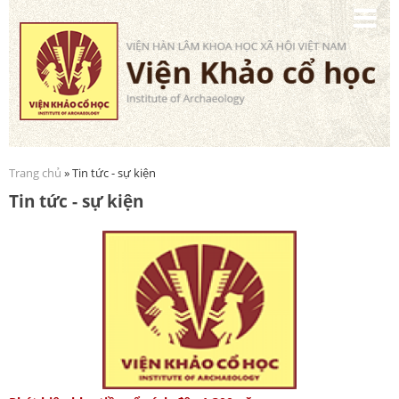
Nhảy
đến
nội
dung
Trang chủ
» Tin tức - sự kiện
Bạn đang ở đây
Tin tức - sự kiện