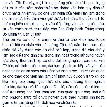
chuyển đổi. Do vậy, một trong những yêu cầu rất quan trọng
đặt ra là cần sớm hoàn thiện hệ thống văn bản quy định rõ
chức năng, nhiệm vụ, cơ chế vận hành của Viện Hàn lâm trong
mô hình mới, bảo đảm vừa giữ được tính đặc thù của một tổ
chức nghiên cứu khoa học, vừa đáp ứng yêu cầu nghiên cứu,
tư vấn chính sách trực tiếp cho Ban Chấp hành Trung ương,
Bộ Chính trị, Ban Bí thư.
Thứ ba, về cơ chế tài chính và đầu tư cho khoa học: Khoa
học xã hội và nhân văn có những đặc thù cần tính toán, cân
nhắc để xây dựng các cơ chế phù hợp, trong đó cần chú ý
làm sao để tăng tính chủ động, linh hoạt trong sử dụng nguồn
lực; đồng thời thiết lập cơ chế đặt hàng nghiên cứu các vấn
đề lớn, có tính chiến lược, dài hạn, gắn trực tiếp với yêu cầu
hoạch định chính sách của Đảng và Nhà nước. Thực tiễn quốc
tế cho thấy, các viện hàn lâm chỉ phát huy được vai trò khi có
khả năng tập trung nguồn lực cho các chương trình nghiên
cứu lớn, dài hạn và liên ngành. Do đó, cần sớm hoàn thiện cơ
chế đặt hàng các “bài toán lớn” của quốc gia, đồng thời đổi
mới phương thức tổ chức nghiên cứu theo hướng linh hoạt,
giảm dàn trải, tăng tính tích hợp và chiều sâu.