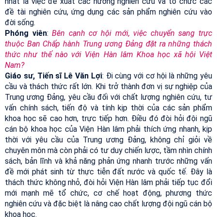
nhất là việc đề xuất các hướng nghiên cứu và tổ chức các
đề tài nghiên cứu, ứng dụng các sản phẩm nghiên cứu vào
đời sống.
Phóng viên
:
Bên cạnh cơ hội mới, việc chuyển sang trực
thuộc Ban Chấp hành Trung ương Đảng đặt ra những thách
thức như thế nào với Viện Hàn lâm Khoa học xã hội Việt
Nam?
Giáo sư, Tiến sĩ Lê Văn Lợi
: Đi cùng với cơ hội là những yêu
cầu và thách thức rất lớn. Khi trở thành đơn vị sự nghiệp của
Trung ương Đảng, yêu cầu đối với chất lượng nghiên cứu, tư
vấn chính sách, tiến độ và tính kịp thời của các sản phẩm
khoa học sẽ cao hơn, trực tiếp hơn. Điều đó đòi hỏi đội ngũ
cán bộ khoa học của Viện Hàn lâm phải thích ứng nhanh, kịp
thời với yêu cầu của Trung ương Đảng, không chỉ giỏi về
chuyên môn mà còn phải có tư duy chiến lược, tầm nhìn chính
sách, bản lĩnh và khả năng phản ứng nhanh trước những vấn
đề mới phát sinh từ thực tiễn đất nước và quốc tế. Đây là
thách thức không nhỏ, đòi hỏi Viện Hàn lâm phải tiếp tục đổi
mới mạnh mẽ tổ chức, cơ chế hoạt động, phương thức
nghiên cứu và đặc biệt là nâng cao chất lượng đội ngũ cán bộ
khoa học.