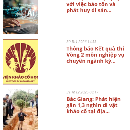
với việc bảo tồn và
phát huy di sản...
30 Th1 2026 14:53
Thông báo Kết quả thi
Vòng 2 môn nghiệp vụ
chuyên ngành kỳ...
31 Th12 2025 08:17
Bắc Giang: Phát hiện
gần 1,3 nghìn di vật
khảo cổ tại địa...