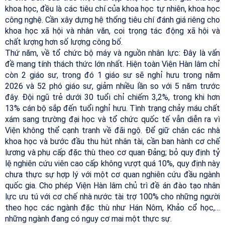
khoa học, đều là các tiêu chí của khoa học tự nhiên, khoa học
công nghệ. Cần xây dựng hệ thống tiêu chí đánh giá riêng cho
khoa học xã hội và nhân văn, coi trọng tác động xã hội và
chất lượng hơn số lượng công bố.
Thứ năm, về tổ chức bộ máy và nguồn nhân lực: Đây là vấn
đề mang tính thách thức lớn nhất. Hiện toàn Viện Hàn lâm chỉ
còn 2 giáo sư, trong đó 1 giáo sư sẽ nghỉ hưu trong năm
2026 và 52 phó giáo sư, giảm nhiều lần so với 5 năm trước
đây. Đội ngũ trẻ dưới 30 tuổi chỉ chiếm 3,2%, trong khi hơn
13% cán bộ sắp đến tuổi nghỉ hưu. Tình trạng chảy máu chất
xám sang trường đại học và tổ chức quốc tế vẫn diễn ra vì
Viện không thể cạnh tranh về đãi ngộ. Để giữ chân các nhà
khoa học và bước đầu thu hút nhân tài, cần ban hành cơ chế
lương và phụ cấp đặc thù theo cơ quan Đảng; bỏ quy định tỷ
lệ nghiên cứu viên cao cấp không vượt quá 10%, quy định này
chưa thực sự hợp lý với một cơ quan nghiên cứu đầu ngành
quốc gia. Cho phép Viện Hàn lâm chủ trì đề án đào tạo nhân
lực ưu tú với cơ chế nhà nước tài trợ 100% cho những người
theo học các ngành đặc thù như Hán Nôm, Khảo cổ học,…
những ngành đang có nguy cơ mai một thực sự.