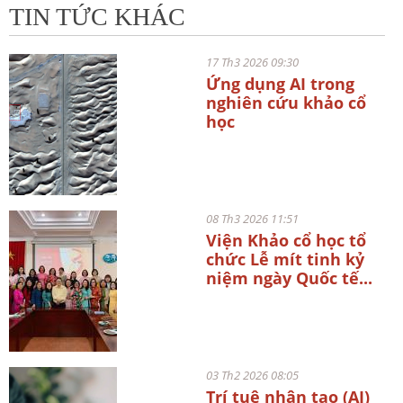
TIN TỨC KHÁC
17 Th3 2026 09:30
Ứng dụng AI trong
nghiên cứu khảo cổ
học
08 Th3 2026 11:51
Viện Khảo cổ học tổ
chức Lễ mít tinh kỷ
niệm ngày Quốc tế...
03 Th2 2026 08:05
Trí tuệ nhân tạo (AI)