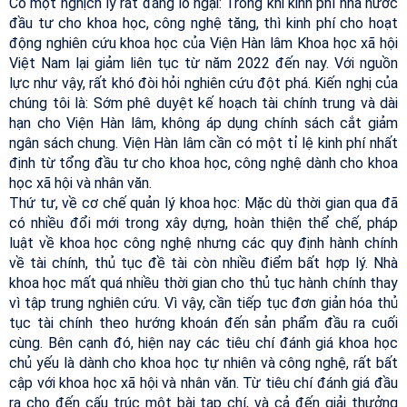
Có một nghịch lý rất đáng lo ngại: Trong khi kinh phí nhà nước
đầu tư cho khoa học, công nghệ tăng, thì kinh phí cho hoạt
động nghiên cứu khoa học của Viện Hàn lâm Khoa học xã hội
Việt Nam lại giảm liên tục từ năm 2022 đến nay. Với nguồn
lực như vậy, rất khó đòi hỏi nghiên cứu đột phá. Kiến nghị của
chúng tôi là: Sớm phê duyệt kế hoạch tài chính trung và dài
hạn cho Viện Hàn lâm, không áp dụng chính sách cắt giảm
ngân sách chung. Viện Hàn lâm cần có một tỉ lệ kinh phí nhất
định từ tổng đầu tư cho khoa học, công nghệ dành cho khoa
học xã hội và nhân văn.
Thứ tư, về cơ chế quản lý khoa học: Mặc dù thời gian qua đã
có nhiều đổi mới trong xây dựng, hoàn thiện thể chế, pháp
luật về khoa học công nghệ nhưng các quy định hành chính
về tài chính, thủ tục đề tài còn nhiều điểm bất hợp lý. Nhà
khoa học mất quá nhiều thời gian cho thủ tục hành chính thay
vì tập trung nghiên cứu. Vì vậy, cần tiếp tục đơn giản hóa thủ
tục tài chính theo hướng khoán đến sản phẩm đầu ra cuối
cùng. Bên cạnh đó, hiện nay các tiêu chí đánh giá khoa học
chủ yếu là dành cho khoa học tự nhiên và công nghệ, rất bất
cập với khoa học xã hội và nhân văn. Từ tiêu chí đánh giá đầu
ra cho đến cấu trúc một bài tạp chí, và cả đến giải thưởng