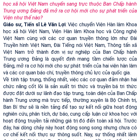
học xã hội Việt Nam chuyển sang trực thuộc Ban Chấp hành
Trung ương Đảng đã mở ra cơ hội mới cho sự phát triển của
Viện như thế nào?
Giáo sư, Tiến sĩ Lê Văn Lợi
: Việc chuyển Viện Hàn lâm Khoa
học xã hội Việt Nam, Viện Hàn lâm Khoa học và Công nghệ
Việt Nam cùng với các cơ quan truyền thông lớn như Đài
Truyền hình Việt Nam, Đài Tiếng nói Việt Nam, Thông tấn xã
Việt Nam trở thành đơn vị sự nghiệp của Ban Chấp hành
Trung ương Đảng là quyết định mang tầm chiến lược của
Đảng, mở ra cơ hội mới cho sự phát triển của hai viện hàn lâm
và các cơ quan báo chí, truyền thông chủ lực của quốc gia.
Về tính tập trung, thống nhất, việc các cơ quan đảm nhận hai
chức năng cốt lõi là sản xuất tri thức và truyền bá tri thức
được đặt dưới sự lãnh đạo tập trung, toàn diện của Ban Chấp
hành Trung ương mà trực tiếp, thường xuyên là Bộ Chính trị,
Ban Bí thư sẽ là nền tảng để tạo sự kết nối giữa hoạt động
nghiên cứu, phân tích, dự báo, cung cấp luận cứ khoa học với
hoạt động truyền tải những giá trị đó đến toàn xã hội. Trước
đây, hai dòng chảy này hoạt động song song nhưng chưa có
cơ chế kết nối thực sự thông suốt. Nay, sự thống nhất lãnh