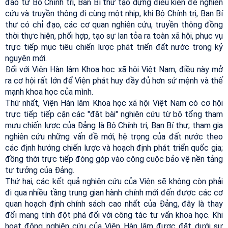
đạo từ Bộ Chính trị, Ban Bí thư tạo dựng điều kiện để nghiên
cứu và truyền thông đi cùng một nhịp, khi Bộ Chính trị, Ban Bí
thư có chỉ đạo, các cơ quan nghiên cứu, truyền thông đồng
thời thực hiện, phối hợp, tạo sự lan tỏa ra toàn xã hội, phục vụ
trực tiếp mục tiêu chiến lược phát triển đất nước trong kỷ
nguyên mới.
Đối với Viện Hàn lâm Khoa học xã hội Việt Nam, điều này mở
ra cơ hội rất lớn để Viện phát huy đầy đủ hơn sứ mệnh và thế
mạnh khoa học của mình.
Thứ nhất, Viện Hàn lâm Khoa học xã hội Việt Nam có cơ hội
trực tiếp tiếp cận các "đặt bài" nghiên cứu từ bộ tổng tham
mưu chiến lược của Đảng là Bộ Chính trị, Ban Bí thư; tham gia
nghiên cứu những vấn đề mới, hệ trọng của đất nước theo
các định hướng chiến lược và hoạch định phát triển quốc gia;
đồng thời trực tiếp đóng góp vào công cuộc bảo vệ nền tảng
tư tưởng của Đảng.
Thứ hai, các kết quả nghiên cứu của Viện sẽ không còn phải
đi qua nhiều tầng trung gian hành chính mới đến được các cơ
quan hoạch định chính sách cao nhất của Đảng, đây là thay
đổi mang tính đột phá đối với công tác tư vấn khoa học. Khi
hoạt động nghiên cứu của Viện Hàn lâm được đặt dưới sự