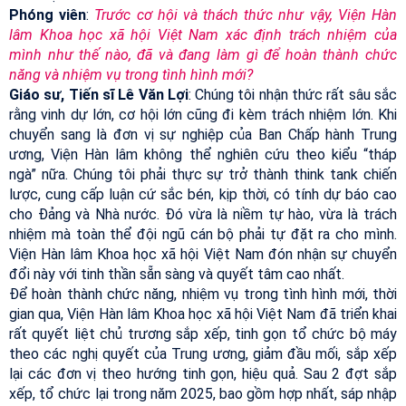
Phóng viên
:
Trước cơ hội và thách thức như vậy, Viện Hàn
lâm Khoa học xã hội Việt Nam xác định trách nhiệm của
mình như thế nào, đã và đang làm gì để hoàn thành chức
năng và nhiệm vụ trong tình hình mới?
Giáo sư, Tiến sĩ Lê Văn Lợi
: Chúng tôi nhận thức rất sâu sắc
rằng vinh dự lớn, cơ hội lớn cũng đi kèm trách nhiệm lớn. Khi
chuyển sang là đơn vị sự nghiệp của Ban Chấp hành Trung
ương, Viện Hàn lâm không thể nghiên cứu theo kiểu “tháp
ngà” nữa. Chúng tôi phải thực sự trở thành think tank chiến
lược, cung cấp luận cứ sắc bén, kịp thời, có tính dự báo cao
cho Đảng và Nhà nước. Đó vừa là niềm tự hào, vừa là trách
nhiệm mà toàn thể đội ngũ cán bộ phải tự đặt ra cho mình.
Viện Hàn lâm Khoa học xã hội Việt Nam đón nhận sự chuyển
đổi này với tinh thần sẵn sàng và quyết tâm cao nhất.
Để hoàn thành chức năng, nhiệm vụ trong tình hình mới, thời
gian qua, Viện Hàn lâm Khoa học xã hội Việt Nam đã triển khai
rất quyết liệt chủ trương sắp xếp, tinh gọn tổ chức bộ máy
theo các nghị quyết của Trung ương, giảm đầu mối, sắp xếp
lại các đơn vị theo hướng tinh gọn, hiệu quả. Sau 2 đợt sắp
xếp, tổ chức lại trong năm 2025, bao gồm hợp nhất, sáp nhập