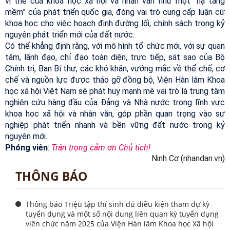
vị thế của khoa học xã hội và nhân văn như một “hạ tầng
mềm” của phát triển quốc gia, đóng vai trò cung cấp luận cứ
khoa học cho việc hoạch định đường lối, chính sách trong kỷ
nguyên phát triển mới của đất nước.
Có thể khẳng định rằng, với mô hình tổ chức mới, với sự quan
tâm, lãnh đạo, chỉ đạo toàn diện, trực tiếp, sát sao của Bộ
Chính trị, Ban Bí thư, các khó khăn, vướng mắc về thể chế, cơ
chế và nguồn lực được tháo gỡ đồng bộ, Viện Hàn lâm Khoa
học xã hội Việt Nam sẽ phát huy mạnh mẽ vai trò là trung tâm
nghiên cứu hàng đầu của Đảng và Nhà nước trong lĩnh vực
khoa học xã hội và nhân văn, góp phần quan trọng vào sự
nghiệp phát triển nhanh và bền vững đất nước trong kỷ
nguyên mới.
Phóng viên
:
Trân trọng cảm ơn Chủ tịch!
Ninh Cơ (nhandan.vn)
THÔNG BÁO
Thông báo Triệu tập thí sinh đủ điều kiện tham dự kỳ
tuyển dụng và một số nội dung liên quan kỳ tuyển dụng
viên chức năm 2025 của Viện Hàn lâm Khoa học Xã hội