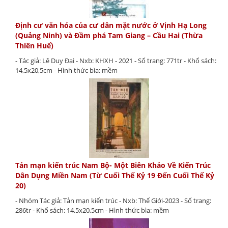
Định cư văn hóa của cư dân mặt nước ở Vịnh Hạ Long
(Quảng Ninh) và Đầm phá Tam Giang – Cầu Hai (Thừa
Thiên Huế)
- Tác giả: Lê Duy Đại - Nxb: KHXH - 2021 - Số trang: 771tr - Khổ sách:
14,5x20,5cm - Hình thức bìa: mềm
Tản mạn kiến trúc Nam Bộ- Một Biên Khảo Về Kiến Trúc
Dân Dụng Miền Nam (Từ Cuối Thế Kỷ 19 Đến Cuối Thế Kỷ
20)
- Nhóm Tác giả: Tản mạn kiến trúc - Nxb: Thế Giới-2023 - Số trang:
286tr - Khổ sách: 14,5x20,5cm - Hình thức bìa: mềm