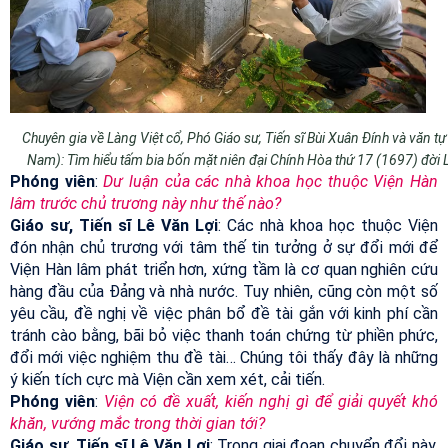
Chuyên gia về Làng Việt cổ, Phó Giáo sư, Tiến sĩ Bùi Xuân Đính và văn t
Nam): Tìm hiểu tấm bia bốn mặt niên đại Chính Hòa thứ 17 (1697) đời 
Phóng viên
:
Dư luận của các nhà khoa học thuộc Viện Hàn
lâm trước chủ trương này như thế nào?
Giáo sư, Tiến sĩ Lê Văn Lợi
: Các nhà khoa học thuộc Viện
đón nhận chủ trương với tâm thế tin tưởng ở sự đổi mới để
Viện Hàn lâm phát triển hơn, xứng tầm là cơ quan nghiên cứu
hàng đầu của Đảng và nhà nước. Tuy nhiên, cũng còn một số
yêu cầu, đề nghị về việc phân bổ đề tài gắn với kinh phí cần
tránh cào bằng, bãi bỏ việc thanh toán chứng từ phiền phức,
đổi mới việc nghiệm thu đề tài… Chúng tôi thấy đây là những
ý kiến tích cực mà Viện cần xem xét, cải tiến.
Phóng viên
:
Viện có đề xuất, kiến nghị gì để giải quyết khó
khăn, vướng mắc trong thời gian tới?
Giáo sư, Tiến sĩ Lê Văn Lợi
: Trong giai đoạn chuyển đổi này,