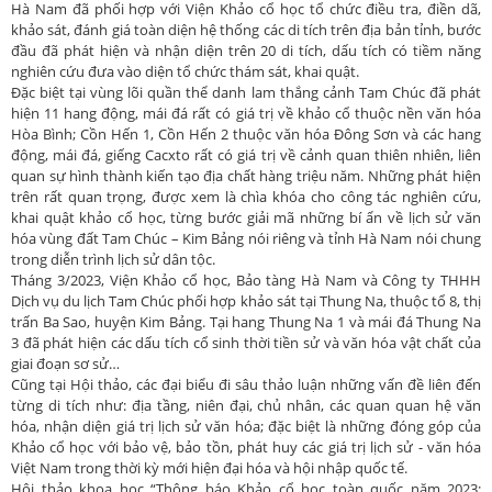
Hà Nam đã phối hợp với Viện Khảo cổ học tổ chức điều tra, điền dã,
khảo sát, đánh giá toàn diện hệ thống các di tích trên địa bản tỉnh, bước
đầu đã phát hiện và nhận diện trên 20 di tích, dấu tích có tiềm năng
nghiên cứu đưa vào diện tổ chức thám sát, khai quật.
Đặc biệt tại vùng lõi quần thể danh lam thắng cảnh Tam Chúc đã phát
hiện 11 hang động, mái đá rất có giá trị về khảo cổ thuộc nền văn hóa
Hòa Bình; Cồn Hến 1, Cồn Hến 2 thuộc văn hóa Đông Sơn và các hang
động, mái đá, giếng Cacxto rất có giá trị về cảnh quan thiên nhiên, liên
quan sự hình thành kiến tạo địa chất hàng triệu năm. Những phát hiện
trên rất quan trọng, được xem là chìa khóa cho công tác nghiên cứu,
khai quật khảo cổ học, từng bước giải mã những bí ẩn về lịch sử văn
hóa vùng đất Tam Chúc – Kim Bảng nói riêng và tỉnh Hà Nam nói chung
trong diễn trình lịch sử dân tộc.
Tháng 3/2023, Viện Khảo cổ học, Bảo tàng Hà Nam và Công ty THHH
Dịch vụ du lịch Tam Chúc phối hợp khảo sát tại Thung Na, thuộc tổ 8, thị
trấn Ba Sao, huyện Kim Bảng. Tại hang Thung Na 1 và mái đá Thung Na
3 đã phát hiện các dấu tích cổ sinh thời tiền sử và văn hóa vật chất của
giai đoạn sơ sử…
Cũng tại Hội thảo, các đại biểu đi sâu thảo luận những vấn đề liên đến
từng di tích như: địa tầng, niên đại, chủ nhân, các quan quan hệ văn
hóa, nhận diện giá trị lịch sử văn hóa; đặc biệt là những đóng góp của
Khảo cổ học với bảo vệ, bảo tồn, phát huy các giá trị lịch sử - văn hóa
Việt Nam trong thời kỳ mới hiện đại hóa và hội nhập quốc tế.
Hội thảo khoa học “Thông báo Khảo cổ học toàn quốc năm 2023: