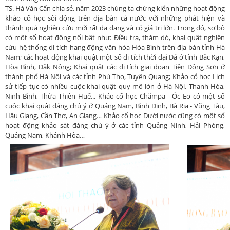
TS. Hà Văn Cẩn chia sẻ, năm 2023 chúng ta chứng kiến những hoạt động
khảo cổ học sôi động trên địa bàn cả nước với những phát hiện và
thành quả nghiên cứu mới rất đa dạng và có giá trị lớn. Trong đó, sơ bộ
có một số hoạt động nổi bật như: Điều tra, thăm dò, khai quật nghiên
cứu hệ thống di tích hang động văn hóa Hòa Bình trên địa bàn tỉnh Hà
Nam; các hoạt động khai quật một số di tích thời đại Đá ở tỉnh Bắc Kạn,
Hòa Bình, Đắk Nông; Khai quật các di tích giai đoạn Tiền Đông Sơn ở
thành phố Hà Nội và các tỉnh Phú Thọ, Tuyên Quang; Khảo cổ học Lịch
sử tiếp tục có nhiều cuộc khai quật quy mô lớn ở Hà Nội, Thanh Hóa,
Ninh Bình, Thừa Thiên Huế... Khảo cổ học Chămpa - Óc Eo có một số
cuộc khai quật đáng chú ý ở Quảng Nam, Bình Định, Bà Rịa - Vũng Tàu,
Hậu Giang, Cần Thơ, An Giang… Khảo cổ học Dưới nước cũng có một số
hoạt động khảo sát đáng chú ý ở các tỉnh Quảng Ninh, Hải Phòng,
Quảng Nam, Khánh Hòa…