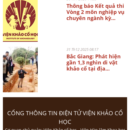
Thông báo Kết quả thi
Vòng 2 môn nghiệp vụ
chuyên ngành kỳ...
31 Th12 2025 08:17
Bắc Giang: Phát hiện
gần 1,3 nghìn di vật
khảo cổ tại địa...
CỔNG THÔNG TIN ĐIỆN TỬ VIỆN KHẢO CỔ
HỌC
Cơ quan chủ quản: Viện Khảo cổ học - Viện Hàn lâm Khoa học