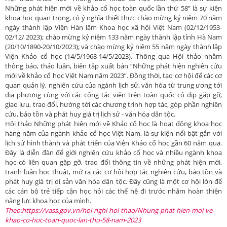
Những phát hiện mới về khảo cổ học toàn quốc lần thứ 58” là sự kiện
khoa học quan trọng, có ý nghĩa thiết thực chào mừng kỷ niệm 70 năm
ngày thành lập Viện Hàn lâm Khoa học xã hội Việt Nam (02/12/1953-
02/12/ 2023); chào mừng kỷ niệm 133 năm ngày thành lập tỉnh Hà Nam
(20/10/1890-20/10/2023); và chào mừng kỷ niệm 55 năm ngày thành lập
Viện Khảo cổ học (14/5/1968-14/5/2023). Thông qua Hội thảo nhằm
thông báo, thảo luận, biên tập xuất bản “Những phát hiện nghiên cứu
mới về khảo cổ học Việt Nam năm 2023”. Đồng thời, tạo cơ hội để các cơ
quan quản lý, nghiên cứu của ngành lịch sử, văn hóa từ trung ương tới
địa phương cùng với các cộng tác viên trên toàn quốc có dịp gặp gỡ,
giao lưu, trao đổi, hướng tới các chương trình hợp tác, góp phần nghiên
cứu, bảo tồn và phát huy giá trị lịch sử - văn hóa dân tộc.
Hội thảo Những phát hiện mới về Khảo cổ học là hoạt động khoa học
hàng năm của ngành khảo cổ học Việt Nam, là sự kiện nổi bật gắn với
lịch sử hình thành và phát triển của Viện Khảo cổ học gần 60 năm qua.
Đây là diễn đàn để giới nghiên cứu khảo cổ học và nhiều ngành khoa
học có liên quan gặp gỡ, trao đổi thông tin về những phát hiện mới,
tranh luận học thuật, mở ra các cơ hội hợp tác nghiên cứu, bảo tồn và
phát huy giá trị di sản văn hóa dân tộc. Đây cũng là một cơ hội lớn để
các cán bộ trẻ tiếp cận học hỏi các thế hệ đi trước nhằm hoàn thiện
năng lực khoa học của mình.
Theo:https://vass.gov.vn/hoi-nghi-hoi-thao/Nhung-phat-hien-moi-ve-
khao-co-hoc-toan-quoc-lan-thu-58-nam-2023