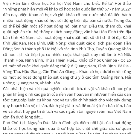
Viện Hàn lâm Khoa học Xã hội Việt Nam cho biết: Kể từ Hội thảo
“Những phát hiện mới về khảo cổ học toàn quốc lần thứ 57 - năm 2022”
đến nay, Viện Khảo cổ học và giới khảo cổ học nước nhà đã tiến hành
nhiều hoạt động khảo cổ học sôi động trên địa bàn cả nước. Trong đó,
có thể kể đến một số hoạt động nổi bật như: Điều tra, thăm dò, khai
quật nghiên cứu hệ thống di tích hang động văn hóa Hòa Bình trên địa
bàn tỉnh Hà Nam; các hoạt động khai quật một số di tích thời đại Đá ở
tỉnh Bắc Kạn, Hòa Bình, Đắk Nông; khai quật các di tích giai đoạn Tiền
Đông Sơn ở thành phố Hà Nội và các tỉnh Phú Thọ, Tuyên Quang; Khảo
cổ học Lịch sử tiếp tục có nhiều cuộc khai quật quy mô lớn ở Hà Nội,
Thanh Hóa, Ninh Bình, Thừa Thiên Huế... Khảo cổ học Chămpa - Óc Eo
có một số cuộc khai quật đáng chú ý ở Quảng Nam, Bình Định, Bà Rịa -
Vũng Tàu, Hậu Giang, Cần Thơ, An Giang… Khảo cổ học dưới nước cũng
có một số hoạt động khảo sát đáng chú ý ở các tỉnh Quảng Ninh, Hải
Phòng, Quảng Nam, Khánh Hòa…
Các phát hiện và kết quả nghiên cứu di tích, di vật và khảo cổ học góp
phần khẳng định các giá trị của nền văn hóa/văn minh/văn hiến của dân
tộc; cung cấp luận cứ khoa học và tư vấn chính sách cho việc xây dựng
quy hoạch bảo vệ di sản, đánh giá giá trị và đề xuất ý kiến bảo tồn, bảo
vệ và phát huy giá trị di tích và các nguồn tài nguyên văn hóa Việt Nam
còn ẩn dưới lòng đất…
Phó Chủ tịch Nguyễn Đức Minh đánh giá, điểm nổi bật của hoạt động
khảo cổ học trong năm qua là sự hợp tác chặt chẽ giữa các cơ quan