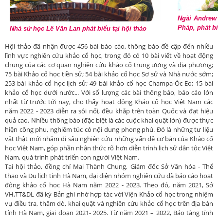
Ngài Andrew 
Pháp, phát bi
Nhà sử học Lê Văn Lan phát biểu tại hội thảo
Hội thảo đã nhận được 456 bài báo cáo, thông báo đề cập đến nhiều
lĩnh vực nghiên cứu khảo cổ học, trong đó có 10 bài viết về hoạt động
chung của các cơ quan nghiên cứu khảo cổ trung ương và địa phương;
75 bài Khảo cổ học tiền sử; 54 bài khảo cổ học Sơ sử và Nhà nước sớm;
253 bài khảo cổ học lịch sử; 49 bài khảo cổ học Champa-Óc Eo; 15 bài
khảo cổ học dưới nước... Với số lượng các bài thông báo, báo cáo lớn
nhất từ trước tới nay, cho thấy hoạt động Khảo cổ học Việt Nam các
năm 2022 - 2023 diễn ra sôi nổi, đều khắp trên toàn Quốc và đạt hiệu
quả cao. Nhiều thông báo (đặc biệt là các cuộc khai quật lớn) được thực
hiện công phu, nghiêm túc có nội dung phong phú. Đó là những tư liệu
vật thật mới nhằm đi sâu nghiên cứu những vấn đề cơ bản của Khảo cổ
học Việt Nam, góp phần nhận thức rõ hơn diễn trình lịch sử dân tộc Việt
Nam, quá trình phát triển con người Việt Nam.
Tại hội thảo, đồng chí Mai Thành Chung, Giám đốc Sở Văn hóa - Thể
thao và Du lịch tỉnh Hà Nam, đại diện nhóm nghiên cứu đã báo cáo hoạt
động khảo cổ học Hà Nam năm 2022 - 2023. Theo đó, năm 2021, Sở
VH,TT&DL đã ký Bản ghi nhớ hợp tác với Viện Khảo cổ học trong nhiệm
vụ điều tra, thăm dò, khai quật và nghiên cứu khảo cổ học trên địa bàn
tỉnh Hà Nam, giai đoạn 2021- 2025. Từ năm 2021 – 2022, Bảo tàng tỉnh