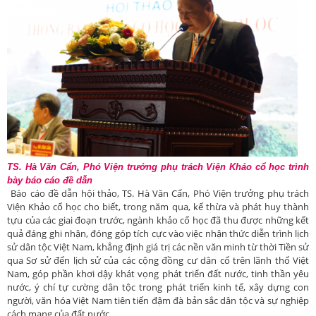
TS. Hà Văn Cẩn, Phó Viện trưởng phụ trách Viện Khảo cổ học trình
bày báo cáo đề dẫn
Báo cáo đề dẫn hội thảo, TS. Hà Văn Cẩn, Phó Viện trưởng phụ trách
Viện Khảo cổ học cho biết, trong năm qua, kế thừa và phát huy thành
tựu của các giai đoạn trước, ngành khảo cổ học đã thu được những kết
quả đáng ghi nhận, đóng góp tích cực vào việc nhận thức diễn trình lịch
sử dân tộc Việt Nam, khẳng định giá trị các nền văn minh từ thời Tiền sử
qua Sơ sử đến lịch sử của các cộng đồng cư dân cổ trên lãnh thổ Việt
Nam, góp phần khơi dậy khát vọng phát triển đất nước, tinh thần yêu
nước, ý chí tự cường dân tộc trong phát triển kinh tế, xây dựng con
người, văn hóa Việt Nam tiên tiến đậm đà bản sắc dân tộc và sự nghiệp
cách mạng của đất nước.