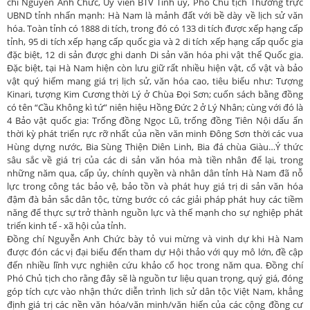
chí Nguyễn Anh Chức, Ủy viên BTV Tỉnh ủy, Phó Chủ tịch Thường trực
UBND tỉnh nhấn mạnh: Hà Nam là mảnh đất với bề dày về lịch sử văn
hóa. Toàn tỉnh có 1888 di tích, trong đó có 133 di tích được xếp hạng cấp
tỉnh, 95 di tích xếp hạng cấp quốc gia và 2 di tích xếp hạng cấp quốc gia
đặc biệt, 12 di sản được ghi danh Di sản văn hóa phi vật thể Quốc gia.
Đặc biệt, tại Hà Nam hiện còn lưu giữ rất nhiều hiện vật, cổ vật và bảo
vật quý hiếm mang giá trị lịch sử, văn hóa cao, tiêu biểu như: Tượng
Kinari, tượng Kim Cương thời Lý ở Chùa Đọi Sơn; cuốn sách bằng đồng
có tên “Cầu Không kì tứ” niên hiệu Hồng Đức 2 ở Lý Nhân; cùng với đó là
4 Bảo vật quốc gia: Trống đồng Ngọc Lũ, trống đồng Tiên Nội dấu ấn
thời kỳ phát triển rực rỡ nhất của nền văn minh Đông Sơn thời các vua
Hùng dựng nước, Bia Sùng Thiện Diên Linh, Bia đá chùa Giàu…Ý thức
sâu sắc về giá trị của các di sản văn hóa mà tiền nhân để lại, trong
những năm qua, cấp ủy, chính quyền và nhân dân tỉnh Hà Nam đã nỗ
lực trong công tác bảo vệ, bảo tồn và phát huy giá trị di sản văn hóa
đậm đà bản sắc dân tộc, từng bước có các giải pháp phát huy các tiềm
năng để thực sự trở thành nguồn lực và thế mạnh cho sự nghiệp phát
triển kinh tế - xã hội của tỉnh.
Đồng chí Nguyễn Anh Chức bày tỏ vui mừng và vinh dự khi Hà Nam
được đón các vị đại biểu đến tham dự Hội thảo với quy mô lớn, đề cập
đến nhiều lĩnh vực nghiên cứu khảo cổ học trong năm qua. Đồng chí
Phó Chủ tịch cho rằng đây sẽ là nguồn tư liệu quan trọng, quý giá, đóng
góp tích cực vào nhận thức diễn trình lịch sử dân tộc Việt Nam, khẳng
định giá trị các nền văn hóa/văn minh/văn hiến của các cộng đồng cư