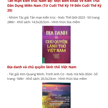
Tản mạn kiến trúc Nam Bộ- Một Biên Khảo Về Kiến Trúc
Dân Dụng Miền Nam (Từ Cuối Thế Kỷ 19 Đến Cuối Thế Kỷ
20)
- Nhóm Tác giả: Tản mạn kiến trúc - Nxb: Thế Giới-2023 - Số trang:
286tr - Khổ sách: 14,5x20,5cm - Hình thức bìa: mềm
Địa danh và chủ quyền lãnh thổ Việt Nam
- Tác giả: Kim Quang Minh, Trịnh Anh Cơ - Nxb: Hà Nội-2024 - Số
trang: 184tr - Khổ sách: 20,5x23cm - Hình thức bìa: mềm