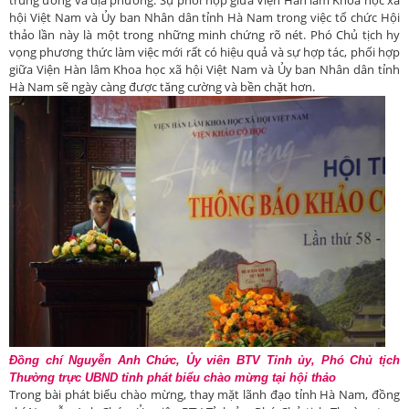
trung ương và địa phương. Sự phối hợp giữa Viện Hàn lâm Khoa học xã
hội Việt Nam và Ủy ban Nhân dân tỉnh Hà Nam trong việc tổ chức Hội
thảo lần này là một trong những minh chứng rõ nét. Phó Chủ tịch hy
vọng phương thức làm việc mới rất có hiệu quả và sự hợp tác, phối hợp
giữa Viện Hàn lâm Khoa học xã hội Việt Nam và Ủy ban Nhân dân tỉnh
Hà Nam sẽ ngày càng được tăng cường và bền chặt hơn.
Đồng chí Nguyễn Anh Chức, Ủy viên BTV Tỉnh ủy, Phó Chủ tịch
Thường trực UBND tỉnh phát biểu chào mừng tại hội thảo
Trong bài phát biểu chào mừng, thay mặt lãnh đạo tỉnh Hà Nam, đồng