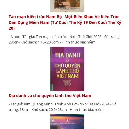
Tản mạn kiến trúc Nam Bộ- Một Biên Khảo Về Kiến Trúc
Dân Dụng Miền Nam (Từ Cuối Thế Kỷ 19 Đến Cuối Thế Kỷ
20)
- Nhóm Tác giả: Tản mạn kiến trúc - Nxb: Thế Giới-2023 - Số trang:
286tr - Khổ sách: 14,5x20,5cm - Hình thức bìa: mềm
Địa danh và chủ quyền lãnh thổ Việt Nam
- Tác giả: Kim Quang Minh, Trịnh Anh Cơ - Nxb: Hà Nội-2024 - Số
trang: 184tr - Khổ sách: 20,5x23cm - Hình thức bìa: mềm