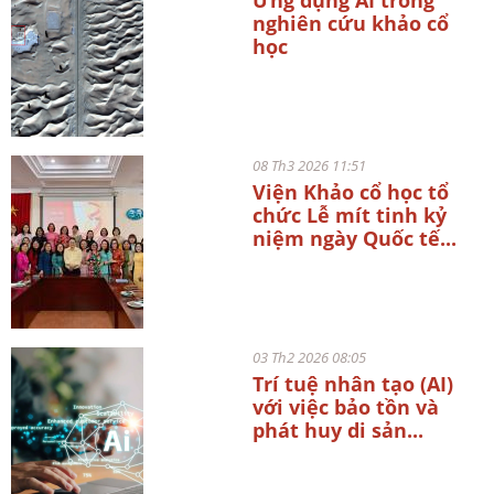
Ứng dụng AI trong
nghiên cứu khảo cổ
học
08 Th3 2026 11:51
Viện Khảo cổ học tổ
chức Lễ mít tinh kỷ
niệm ngày Quốc tế...
03 Th2 2026 08:05
Trí tuệ nhân tạo (AI)
với việc bảo tồn và
phát huy di sản...