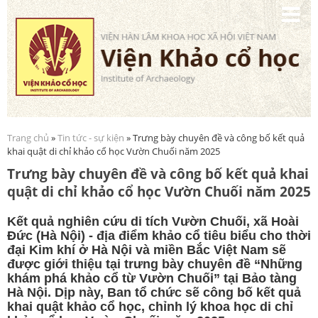
Nhảy
đến
nội
dung
Trang chủ
»
Tin tức - sự kiện
» Trưng bày chuyên đề và công bố kết quả
Bạn đang ở đây
khai quật di chỉ khảo cổ học Vườn Chuối năm 2025
Trưng bày chuyên đề và công bố kết quả khai
quật di chỉ khảo cổ học Vườn Chuối năm 2025
Kết quả nghiên cứu di tích Vườn Chuối, xã Hoài
Đức (Hà Nội) - địa điểm khảo cổ tiêu biểu cho thời
đại Kim khí ở Hà Nội và miền Bắc Việt Nam sẽ
được giới thiệu tại trưng bày chuyên đề “Những
khám phá khảo cổ từ Vườn Chuối” tại Bảo tàng
Hà Nội. Dịp này, Ban tổ chức sẽ công bố kết quả
khai quật khảo cổ học, chỉnh lý khoa học di chỉ