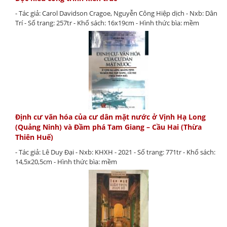
- Tác giả: Carol Davidson Cragoe, Nguyễn Công Hiệp dịch - Nxb: Dân
Trí - Số trang: 257tr - Khổ sách: 16x19cm - Hình thức bìa: mềm
Định cư văn hóa của cư dân mặt nước ở Vịnh Hạ Long
(Quảng Ninh) và Đầm phá Tam Giang – Cầu Hai (Thừa
Thiên Huế)
- Tác giả: Lê Duy Đại - Nxb: KHXH - 2021 - Số trang: 771tr - Khổ sách:
14,5x20,5cm - Hình thức bìa: mềm