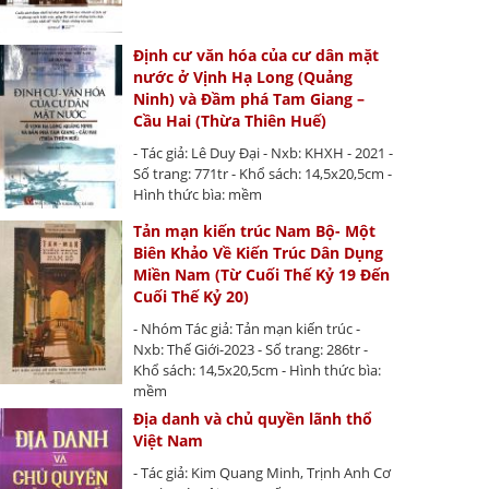
Định cư văn hóa của cư dân mặt
nước ở Vịnh Hạ Long (Quảng
Ninh) và Đầm phá Tam Giang –
Cầu Hai (Thừa Thiên Huế)
- Tác giả: Lê Duy Đại - Nxb: KHXH - 2021 -
Số trang: 771tr - Khổ sách: 14,5x20,5cm -
Hình thức bìa: mềm
Tản mạn kiến trúc Nam Bộ- Một
Biên Khảo Về Kiến Trúc Dân Dụng
Miền Nam (Từ Cuối Thế Kỷ 19 Đến
Cuối Thế Kỷ 20)
- Nhóm Tác giả: Tản mạn kiến trúc -
Nxb: Thế Giới-2023 - Số trang: 286tr -
Khổ sách: 14,5x20,5cm - Hình thức bìa:
mềm
Địa danh và chủ quyền lãnh thổ
Việt Nam
- Tác giả: Kim Quang Minh, Trịnh Anh Cơ