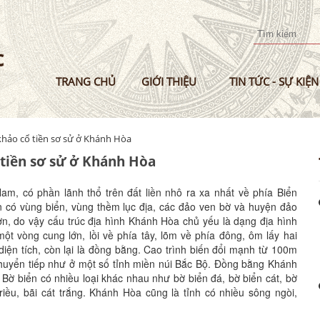
Nhảy
đến
nội
dung
TRANG CHỦ
GIỚI THIỆU
TIN TỨC - SỰ KIỆN
 khảo cổ tiền sơ sử ở Khánh Hòa
 tiền sơ sử ở Khánh Hòa
m, có phần lãnh thổ trên đất liền nhô ra xa nhất về phía Biển
n có vùng biển, vùng thềm lục địa, các đảo ven bờ và huyện đảo
, do vậy cấu trúc địa hình Khánh Hòa chủ yếu là dạng địa hình
ột vòng cung lớn, lồi về phía tây, lõm về phía đông, ôm lấy hai
iện tích, còn lại là đồng bằng. Cao trình biến đổi mạnh từ 100m
chuyển tiếp như ở một số tỉnh miền núi Bắc Bộ. Đồng bằng Khánh
 Bờ biển có nhiều loại khác nhau như bờ biển đá, bờ biển cát, bờ
triều, bãi cát trắng. Khánh Hòa cũng là tỉnh có nhiều sông ngòi,