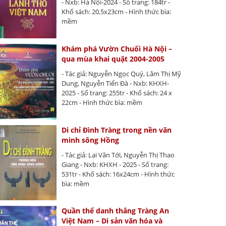
- Nxb: Hà Nội-2024 - Số trang: 184tr -
Khổ sách: 20,5x23cm - Hình thức bìa:
mềm
Khám phá Vườn Chuối Hà Nội –
qua mùa khai quật 2004-2005
- Tác giả: Nguyễn Ngọc Quý, Lâm Thị Mỹ
Dung, Nguyễn Tiến Đà - Nxb: KHXH-
2025 - Số trang: 255tr - Khổ sách: 24 x
22cm - Hình thức bìa: mềm
Di chỉ Đình Tràng trong nền văn
minh sông Hồng
- Tác giả: Lại Văn Tới, Nguyễn Thị Thao
Giang - Nxb: KHXH - 2025 - Số trang:
531tr - Khổ sách: 16x24cm - Hình thức
bìa: mềm
Quần thể danh thắng Tràng An
Việt Nam – Di sản văn hóa và