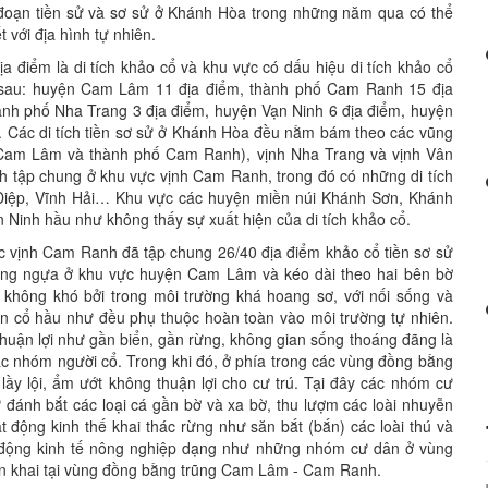
i đoạn tiền sử và sơ sử ở Khánh Hòa trong những năm qua có thể
 với địa hình tự nhiên.
 điểm là di tích khảo cổ và khu vực có dấu hiệu di tích khảo cổ
ư sau: huyện Cam Lâm 11 địa điểm, thành phố Cam Ranh 15 địa
ành phố Nha Trang 3 địa điểm, huyện Vạn Ninh 6 địa điểm, huyện
. Các di tích tiền sơ sử ở Khánh Hòa đều nằm bám theo các vũng
n Cam Lâm và thành phố Cam Ranh), vịnh Nha Trang và vịnh Vân
ích tập chung ở khu vực vịnh Cam Ranh, trong đó có những di tích
Điệp, Vĩnh Hải… Khu vực các huyện miền núi Khánh Sơn, Khánh
n Ninh hầu như không thấy sự xuất hiện của di tích khảo cổ.
vực vịnh Cam Ranh đã tập chung 26/40 địa điểm khảo cổ tiền sơ sử
óng ngựa ở khu vực huyện Cam Lâm và kéo dài theo hai bên bờ
không khó bởi trong môi trường khá hoang sơ, với nối sống và
ân cổ hầu như đều phụ thuộc hoàn toàn vào môi trường tự nhiên.
 thuận lợi như gần biển, gần rừng, không gian sống thoáng đãng là
ác nhóm người cổ. Trong khi đó, ở phía trong các vùng đồng bằng
 lầy lội, ẩm ướt không thuận lợi cho cư trú. Tại đây các nhóm cư
ư đánh bắt các loại cá gần bờ và xa bờ, thu lượm các loài nhuyễn
t động kinh thế khai thác rừng như săn bắt (bắn) các loài thú và
t động kinh tế nông nghiệp dạng như những nhóm cư dân ở vùng
ển khai tại vùng đồng bằng trũng Cam Lâm - Cam Ranh.