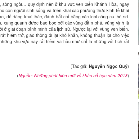
ậu, sông ngòi… quy định nên ở khu vực ven biển Khánh Hòa, ngay
 cho con người sinh sống và triển khai các phương thức kinh tế khai
dào, dễ dàng khai thác, đánh bắt chỉ bằng các loại công cụ thô sơ.
n, xung quanh được bao bọc bởi các vùng đầm phá, vũng vịnh là
ời ở giai đoạn bình minh của lịch sử. Ngược lại với vùng ven biển,
t hiểm trở, giao thông đi lại khó khăn, không thuận lợi cho việc
 những khu vực này rất hiếm và hầu như chỉ là những vết tích rất
(Tác giả:
Nguyễn Ngọc Quý
)
(
Nguồn: Những phát hiện mới về khảo cổ học năm 2013
)