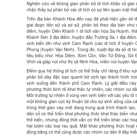
Nghiên cứu về không gian phân bố di tích khảo cổ gia
nhận thấy sự phân bố các di tích có sự liên quan mật thiết
Trên địa bàn Khánh Hòa đến nay đã phát hiện gần 40 địa
giai đoạn tiền sử và sơ sử, phân bố theo địa bàn nh
điểm, huyện Diên Khánh 1 di tích văn hóa Sa Huỳnh, th
Khánh Sơn 2 địa điểm, huyện đảo Trường Sa 1 địa điểm
vịnh biển lớn như vịnh Cam Ranh (các di tích ở huyệ
Phong (huyện Vạn Ninh). Trong đó, tuyệt đại đa số di t
tiêu biểu như: Hòa Diêm, Xóm Cồn, Văn Tứ Đông, Gò 
Vĩnh và giáp núi như thị xã Ninh Hòa, miền núi huyện Vạ
Điểm qua hệ thống di tích có thể thấy chỉ riêng ở khu 
phân bố dày đặc bao quanh bờ vịnh tạo thành hình m
vịnh xuống đến thành phố Cam Ranh. Lý giải điều này 
phương thức kinh tế khai thác tự nhiên, các nhóm cư d
Môi trường tự nhiên ở vùng ven vịnh biển với các yếu tố
một không gian cực kỳ thuận lợi cho sự sinh sống của c
trũng thời gian này mới đang trong quá trình thành tạo,
dân cổ có thể triển khai phương thức khai thác biển nh
thể biển, nhưng đồng thời vẫn có thể triển khác các hoạ
hái lượm các loại rau quả. Mặt khác phương thức hoạ
đồng bằng có thể cũng được các nhóm cư dân ở đây tri