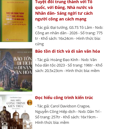
Tuyệt đối trung thành với Tổ
quốc, với Đảng, Nhà nước và
Nhân dân- Sáng ngời tư cách
người công an cách mạng
- Tác giả: Đại tướng, GS.TS Tô Lâm - Nxb:
Công an nhân dân - 2026 - Số trang: 775
tr - Khổ sách: 16x24cm - Hình thức bìa:
cứng
Bảo tồn di tích và di sản văn hóa
- Tác giả: Hoàng Đạo Kính - Nxb: Văn
hóa dân tộc-2023 - Số trang: 196tr - Khổ
sách: 20,5x23cm - Hình thức bìa: mềm
Đọc hiểu công trình kiến trúc
- Tác giả: Carol Davidson Cragoe,
Nguyễn Công Hiệp dịch - Nxb: Dân Trí -
Số trang: 257tr - Khổ sách: 16x19cm -
Hình thức bìa: mềm