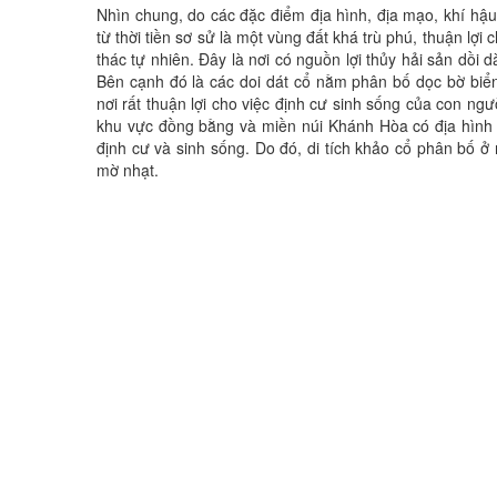
Nhìn chung, do các đặc điểm địa hình, địa mạo, khí h
từ thời tiền sơ sử là một vùng đất khá trù phú, thuận lợi
thác tự nhiên. Đây là nơi có nguồn lợi thủy hải sản dồi 
Bên cạnh đó là các doi dát cổ nằm phân bố dọc bờ biể
nơi rất thuận lợi cho việc định cư sinh sống của con ngư
khu vực đồng bằng và miền núi Khánh Hòa có địa hình rấ
định cư và sinh sống. Do đó, di tích khảo cổ phân bố ở
mờ nhạt.