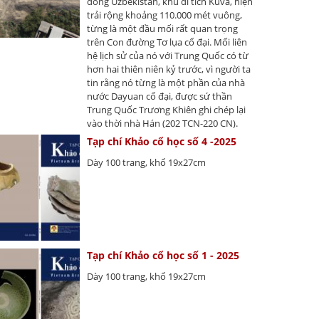
đông Uzbekistan, khu di tích Kuva, hiện
trải rộng khoảng 110.000 mét vuông,
từng là một đầu mối rất quan trọng
trên Con đường Tơ lụa cổ đại. Mối liên
hệ lịch sử của nó với Trung Quốc có từ
hơn hai thiên niên kỷ trước, vì người ta
tin rằng nó từng là một phần của nhà
nước Dayuan cổ đại, được sứ thần
Trung Quốc Trương Khiên ghi chép lại
vào thời nhà Hán (202 TCN-220 CN).
Tạp chí Khảo cổ học số 4 -2025
Dày 100 trang, khổ 19x27cm
Tạp chí Khảo cổ học số 1 - 2025
Dày 100 trang, khổ 19x27cm