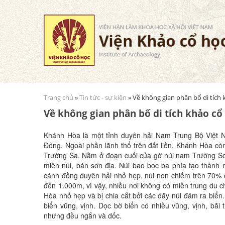
Trang chủ
»
Tin tức - sự kiện
» Về không gian phân bố di tích
Bạn đang ở đây
Về không gian phân bố di tích khảo cổ
Khánh Hòa là một tỉnh duyên hải Nam Trung Bộ Việt Na
Đông. Ngoài phần lãnh thổ trên đất liền, Khánh Hòa cò
Trường Sa. Nằm ở đoạn cuối của gờ núi nam Trường Sơn
miền núi, bán sơn địa. Núi bao bọc ba phía tạo thành m
cánh đồng duyên hải nhỏ hẹp, núi non chiếm trên 70% d
đến 1.000m, vì vậy, nhiều nơi không có miền trung du 
Hòa nhỏ hẹp và bị chia cắt bởi các dãy núi đâm ra biển.
biển vũng, vịnh. Dọc bờ biển có nhiều vũng, vịnh, bãi 
nhưng đều ngắn và dốc.