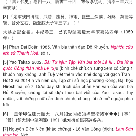
（『舊五代史』卷四十八、唐書二十四、末帝李從珂、清泰三年六月
辛亥条）。
[3] 「定軍號曰御龍、武勝、龍翼、神電、
捧聖、
保勝、雄略、萬捷等
號、皆分左右、額並黥天子軍三字」（『
大越史記全書』本紀卷三、己亥彰聖嘉慶元年宋嘉祐四年〈1059
年〉）
[4] Phan Đại Doãn 1985. Văn bia thần đạo Đỗ Khuyển.
Nghiên cứu
lịch sử Thanh Hoá
, số 1.
[5] Yao Takao 2002.
Bài Tư liệu: Tập Văn bia thời Lê III : Bia Khai
quốc Công thần nhà Lê (2)
u (binh chế chí).ch sung xem có cùng 1
khuôn hay không, anh Tuệ viết thêm vào nhé.đồng với gạch Trần -
Hồ13 và 2014.h và niên đa, Tạp chí sử học phương Đông, Đại học
Hiroshima, số 7. Dưới đây, khi trích dẫn phần Hán văn của văn bia
Đỗ Khuyển, chúng tôi sẽ dựa theo bài viết của Yao Takao. Tuy
nhiên, với những chữ cần đính chính, chúng tôi sẽ mở ngoặc phía
trên.
[6] 「皇帝即位建元順天、八月詔受同総知捧聖衛諸軍◆◆(［事］
［管］)領天綱中聖翊運(［軍］)兼知御前鐵突調各兵」.
[7] Nguyễn Diên Niên (khảo chứng) - Lê Văn Uông (dịch),
Lam Sơn
thực lục
. Nxb. …