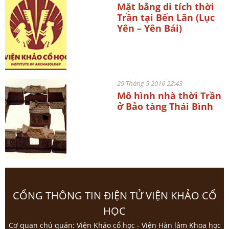
Mặt bằng di tích thời
Trần tại Bến Lăn (Lục
Yên – Yên Bái)
29 Tháng 5 2016 22:43
Mô hình nhà thời Trần
ở Bảo tàng Thái Bình
CỔNG THÔNG TIN ĐIỆN TỬ VIỆN KHẢO CỔ
HỌC
Cơ quan chủ quản: Viện Khảo cổ học - Viện Hàn lâm Khoa học