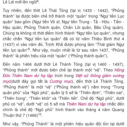
8
Lê Lợi mới lên ngôi
.
Tuy nhiên, đến thời Lê Thái Tông (tại vị 1433 - 1442), “Phủng
thánh” lại được biên chế trở thành một “quân” trong “Ngự tiền Lục
quân” bao gồm (Ngự tiền Võ sĩ, Ngự tiền Trung - Tả - Hữu - Tiền -
Hậu quân, Phủng Thánh quân, Chấn Lôi quân, Bảo Ứng quân).
Chúng ta không rõ thời điểm hình thành “Ngự tiền lục quân”, nhưng
chắc chắn “Ngự tiền lục quân” đã có từ năm Thiệu Bình thứ 4
(1437) vì vào năm đó, Trịnh Khả được phong làm “Thái giám Ngự
9
tiền lục quân”
. Như vậy, muộn nhất là từ sau năm 1437, “Phủng
thánh” là phiên hiệu của một “quân” (“Phủng thánh quân”).
Đến năm 1466 dưới thời Lê Thánh Tông (tại vị 1460 - 1497),
“Phủng thánh” mới được biên chế lại thành một “vệ”. Theo
Hồng
Đức Thiên Nam dư hạ tập
trích trong
Việt sử thông giám cương
mục
(dưới đây gọi tắt là
Cương mục
), đến thời Lê Thánh Tông,
“Phủng thánh” là một “vệ” (“Phủng thánh vệ”) nằm trong “Trung
quân phủ” của “Ngũ phủ”, quản lý 5 sở là “Thiên định”, “Thiên oai”,
“Thiên hùng”, “Thiên khôi” và “Thiên tiết”. Chế độ “Ngũ phủ”, dưới
phủ có “vệ”, dưới “vệ” có 5 sở mà
Thiên Nam dư hạ tập
nhắc đến
chính là chế độ “Ngũ phủ” hình thành vào tháng 4 năm Quang
10
Thuận thứ 7 (1466)
.
Như vậy, “Phủng Thánh” là một phiên hiệu quân đội tồn tại dưới