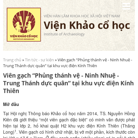
Nhảy
đến
nội
dung
Trang chủ
»
Tin tức - sự kiện
» Viên gạch “Phủng thánh vệ - Ninh Nhuệ -
Bạn đang ở đây
Trung Thánh dực quân” tại khu vực điện Kính Thiên
Viên gạch “Phủng thánh vệ - Ninh Nhuệ -
Trung Thánh dực quân” tại khu vực điện Kính
Thiên
Mở đầu
Tại Hội nghị Thông báo Khảo cổ học năm 2014, TS. Nguyễn Hồng
Kiên đã giới thiệu “một viên gạch đặc biệt” có minh văn được phát
hiện tại lớp 2, hố khai quật H2 khu vực điện Kính Thiên (Thăng
1
Long)
. Viên gạch có hình chữ nhật, bị vỡ một phần, kích thước còn