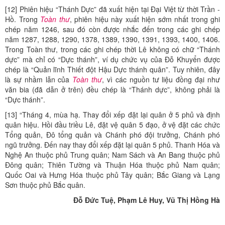
[12] Phiên hiệu “Thánh Dực” đã xuất hiện tại Đại Việt từ thời Trần -
Hồ. Trong
Toàn thư
, phiên hiệu này xuất hiện sớm nhất trong ghi
chép năm 1246, sau đó còn được nhắc đến trong các ghi chép
năm 1287, 1288, 1290, 1378, 1389, 1390, 1391, 1393, 1400, 1406.
Trong Toàn thư, trong các ghi chép thời Lê không có chữ “Thánh
dực” mà chỉ có “Dực thánh”, ví dụ chức vụ của Đỗ Khuyển được
chép là “Quản lĩnh Thiết đột Hậu Dực thánh quân”. Tuy nhiên, đây
là sự nhầm lẫn của
Toàn thư
, vì các nguồn tư liệu đồng đại như
văn bia (đã dẫn ở trên) đều chép là “Thánh dực”, không phải là
“Dực thánh”.
[13] “Tháng 4, mùa hạ. Thay đổi xếp đặt lại quân ở 5 phủ và định
quân hiệu. Hồi đầu triều Lê, đặt vệ quân 5 đạo, ở vệ đặt các chức
Tổng quản, Đô tổng quản và Chánh phó đội trưởng, Chánh phó
ngũ trưởng. Đến nay thay đổi xếp đặt lại quân 5 phủ. Thanh Hóa và
Nghệ An thuộc phủ Trung quân; Nam Sách và An Bang thuộc phủ
Đông quân; Thiên Tường và Thuận Hóa thuộc phủ Nam quân;
Quốc Oai và Hưng Hóa thuộc phủ Tây quân; Bắc Giang và Lạng
Sơn thuộc phủ Bắc quân.
Đỗ Đức Tuệ, Phạm Lê Huy, Vũ Thị Hồng Hà