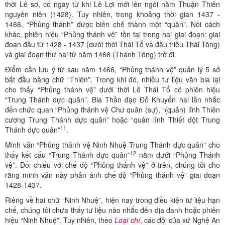
thời Lê sơ, có ngay từ khi Lê Lợi mới lên ngôi năm Thuận Thiên
nguyên niên (1428). Tuy nhiên, trong khoảng thời gian 1437 -
1466, “Phủng thánh” được biên chế thành một “quân”. Nói cách
khác, phiên hiệu “Phủng thánh vệ” tồn tại trong hai giai đoạn: giai
đoạn đầu từ 1428 - 1437 (dưới thời Thái Tổ và đầu triều Thái Tông)
và giai đoạn thứ hai từ năm 1466 (Thánh Tông) trở đi.
Điểm cần lưu ý từ sau năm 1466, “Phủng thánh vệ” quản lý 5 sở
bắt đầu bằng chữ “Thiên”. Trong khi đó, nhiều tư liệu văn bia lại
cho thấy “Phủng thánh vệ” dưới thời Lê Thái Tổ có phiên hiệu
“Trung Thánh dực quân”. Bia Thần đạo Đỗ Khuyển hai lần nhắc
đến chức quan “Phủng thánh vệ Chư quân (sự), “(quản) lĩnh Thiên
cương Trung Thánh dực quân” hoặc “quản lĩnh Thiết đột Trung
11
Thánh dực quân”
.
Minh văn “Phủng thánh vệ Ninh Nhuệ Trung Thánh dực quân” cho
12
thấy kết cấu “Trung Thánh dực quân”
nằm dưới “Phủng Thánh
vệ”. Đối chiếu với chế độ “Phủng thánh vệ” ở trên, chúng tôi cho
rằng minh văn này phản ánh chế độ “Phủng thánh vệ” giai đoạn
1428-1437.
Riêng về hai chữ “Ninh Nhuệ”, hiện nay trong điều kiện tư liệu hạn
chế, chúng tôi chưa thấy tư liệu nào nhắc đến địa danh hoặc phiên
hiệu “Ninh Nhuệ”. Tuy nhiên, theo
Loại chí
, các đội của xứ Nghệ An