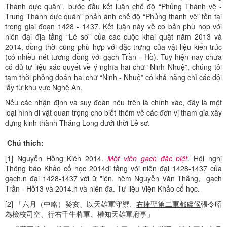
Thánh dực quân”, bước đầu kết luận chế độ “Phủng Thánh vệ -
Trung Thánh dực quân” phản ánh chế độ “Phủng thánh vệ” tồn tại
trong giai đoạn 1428 - 1437. Kết luận này về cơ bản phù hợp với
niên đại địa tầng “Lê sơ” của các cuộc khai quật năm 2013 và
2014, đồng thời cũng phù hợp với đặc trưng của vật liệu kiến trúc
(có nhiều nét tương đồng với gạch Trần - Hồ). Tuy hiện nay chưa
có đủ tư liệu xác quyết về ý nghĩa hai chữ “Ninh Nhuệ”, chúng tôi
tạm thời phỏng đoán hai chữ “Ninh - Nhuệ” có khả năng chỉ các đội
lấy từ khu vực Nghệ An.
Nếu các nhận định và suy đoán nêu trên là chính xác, đây là một
loại hình di vật quan trọng cho biết thêm về các đơn vị tham gia xây
dựng kinh thành Thăng Long dưới thời Lê sơ.
Chú thích:
[1] Nguyễn Hồng Kiên 2014.
Một viên gạch đặc biệt
. Hội nghị
Thông báo Khảo cổ học 2014di tầng với niên đại 1428-1437 của
gạch.n đại 1428-1437 với ữ "iện, hêm Nguyễn Văn Thắng, gạch
Trần - Hồ13 và 2014.h và niên đa. Tư liệu Viện Khảo cổ học.
[2] 「六月（中略）癸亥、以天雄軍守禦、
右捧聖第二軍都虞候
張令昭
為檢校司空、行右千牛將軍、權知天雄軍府事」