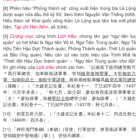
[8] Phiên hiệu “Phủng thánh vệ” cũng xuất hiện trong bia Lê Lộng
được soạn nửa đầu thế kỷ XV. Xem thêm Nguyễn Văn Thắng 2009.
Hiểu thêm về Khai quốc công thần Lê Lộng qua tấm bia mới phát
hiện.
Tạp chí Hán Nôm
, số 3(94).
[9]
Cương mục
cũng trích
Lịch triều
, nhưng tên gọi “ngự tiền lục
quân” có hơi khác là Ngự tiền Võ sĩ, Ngự Tiền Trung quân, Ngự Tả
Hữu Tiền Hậu Dực Thánh quân, Phủng Thánh quân, Thời Lôi quân
và Bảo Ứng quân). Nếu căn cứ vào tước hiệu của Trịnh Khả là
“Thiết đột Hậu Dực thánh quân” – “Ngự tiền Trung quân chư đội”
thì ghi chép của
Lịch triều
chính xác hơn. 「以南策下衛同總管鄭可
＊爲行軍總管、知車騎衛諸軍事、管領
鐵突後翊聖軍、
太監
御前六
軍、知御前武士、御前中軍諸隊、
殿前都校點黎醯爲
鐵突右軍同總管
（後略）」（『大越史記全書』本紀卷十一、丁巳紹平四年〈1437
年〉六月辛未条）。「秋七月，加少尉，參知海西道諸衛軍事黎丈
〔犬〕＊參知政事，加
棒聖壯士衛
總管少尉，參知政事」（『大越史
記全書』本紀卷十一、丁巳紹平四年〈1437年〉秋七月条）。
[10] 「初置五府六部」（『大越史記全書』本紀卷十二、丙戌光順七
年〈1466年〉四月条）。
[11] 「神符海門奉鎭(［奉鎭］)宣使、行軍総管、捧聖衛諸軍事、同
管領鐵突中聖翊運(［軍］)、管領天綱軍」.