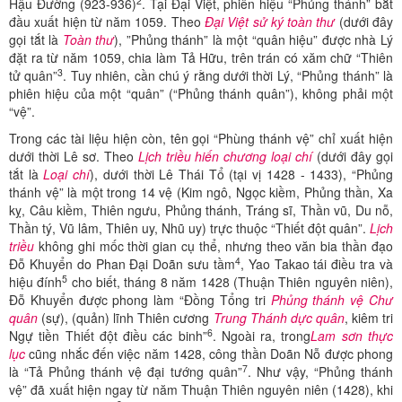
2
Hậu Đường (923-936)
. Tại Đại Việt, phiên hiệu “Phủng thánh” bắt
đầu xuất hiện từ năm 1059. Theo
Đại Việt sử ký toàn thư
(dưới đây
gọi tắt là
Toàn thư
), ”Phủng thánh” là một “quân hiệu” được nhà Lý
đặt ra từ năm 1059, chia làm Tả Hữu, trên trán có xăm chữ “Thiên
3
tử quân”
. Tuy nhiên, cần chú ý rằng dưới thời Lý, “Phủng thánh” là
phiên hiệu của một “quân” (“Phủng thánh quân”), không phải một
“vệ”.
Trong các tài liệu hiện còn, tên gọi “Phùng thánh vệ” chỉ xuất hiện
dưới thời Lê sơ. Theo
Lịch triều hiến chương loại chí
(dưới đây gọi
tắt là
Loại chí
), dưới thời Lê Thái Tổ (tại vị 1428 - 1433), “Phủng
thánh vệ” là một trong 14 vệ (Kim ngô, Ngọc kiềm, Phủng thần, Xa
kỵ, Câu kiềm, Thiên ngưu, Phủng thánh, Tráng sĩ, Thần vũ, Du nỗ,
Thần tý, Vũ lâm, Thiên uy, Nhũ uy) trực thuộc “Thiết đột quân”.
Lịch
triều
không ghi mốc thời gian cụ thể, nhưng theo văn bia thần đạo
4
Đỗ Khuyển do Phan Đại Doãn sưu tầm
, Yao Takao tái điều tra và
5
hiệu đính
cho biết, tháng 8 năm 1428 (Thuận Thiên nguyên niên),
Đỗ Khuyển được phong làm “Đồng Tổng tri
Phủng thánh vệ Chư
quân
(sự), (quản) lĩnh Thiên cương
Trung Thánh dực quân
, kiêm tri
6
Ngự tiền Thiết đột điều các binh”
. Ngoài ra, trong
Lam sơn thực
lục
cũng nhắc đến việc năm 1428, công thần Doãn Nỗ được phong
7
là “Tả Phủng thánh vệ đại tướng quân”
. Như vậy, “Phủng thánh
vệ” đã xuất hiện ngay từ năm Thuận Thiên nguyên niên (1428), khi