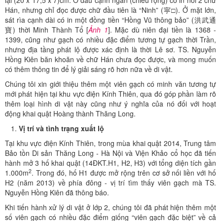
lại (20 x 17,5 x 7)cm. Ở đầu cạnh ngắn (chiều rộng) có in nổi 2 chữ
Hán, nhưng chỉ đọc được chữ đầu tiên là “Ninh” (寜□). Ở mặt lớn,
sát rìa cạnh dài có in một đồng tiền “Hồng Vũ thông bảo” (洪武通
寶) thời Minh Thành Tổ [
Ảnh 1
]. Mặc dù niên đại tiền là 1368 -
1399, cũng như gạch có nhiều đặc điểm tương tự gạch thời Trần,
nhưng địa tầng phát lộ được xác định là thời Lê sơ. TS. Nguyễn
Hồng Kiên băn khoăn về chữ Hán chưa đọc được, và mong muốn
có thêm thông tin để lý giải sáng rõ hơn nữa về di vật.
Chúng tôi xin giới thiệu thêm một viên gạch có minh văn tương tự
mới phát hiện tại khu vực điện Kính Thiên, qua đó góp phần làm rõ
thêm loại hình di vật này cũng như ý nghĩa của nó đối với hoạt
động khai quật Hoàng thành Thăng Long.
Vị trí và tình trạng xuất lộ
Tại khu vực điện Kính Thiên, trong mùa khai quật 2014, Trung tâm
Bảo tồn Di sản Thăng Long - Hà Nội và Viện Khảo cổ học đã tiến
hành mở 3 hố khai quật (14ĐKT.H1, H2, H3) với tổng diện tích gần
2
1.000m
. Trong đó, hố H1 được mở rộng trên cơ sở nối liền với hố
H2 (năm 2013) về phía đông - vị trí tìm thấy viên gạch mà TS.
Nguyễn Hồng Kiên đã thông báo.
Khi tiến hành xử lý di vật ở lớp 2, chúng tôi đã phát hiện thêm một
số viên gạch có nhiều đặc điểm giống “viên gạch đặc biệt” về cả