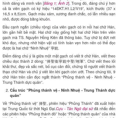
hình dáng và minh văn [
Bảng 1; Ảnh 2
]. Trong đó, đáng chú ý hơn
cả là viên gạch có ký hiệu “14ĐKT.H1.L2/V19”, kích thước (37 x
16,5 x 8,5)cm. Gạch màu xám, xương đanh chắc, có lẫn nhiều sạn
nhỏ, được đóng bằng khuôn
.
Đầu cạnh ngắn (chiều rộng) của viên gạch có in nổi hai chữ Hán,
lớn gần hết bề mặt. Hai chữ này giống hệt hai chữ Hán trên viên
gạch mà TS. Nguyễn Hồng Kiên đã thông báo. Tuy chữ bị đứt nét
khó đọc, nhưng nhờ hiện vật có tính toàn vẹn hơn nên có thể đọc
được là hai chữ “Ninh Nhuệ” 寜銳.
Điểm đáng chú ý là giữa một mặt gạch có viết 9 chữ Hán, viết theo
chiều dọc thành 2 dòng: “捧聖衞寜銳中聖/翊軍”. Chữ viết theo lối
khải thư, đẹp và sắc nét, bố cục cân đối, chứng tỏ người viết thành
thạo chữ Hán và chủ ý viết lên khi gạch còn ướt. Theo chúng tôi, 9
chữ Hán trên cần đọc ngắt thành “Phủng thánh vệ - Ninh Nhuệ -
Trung Thánh dực quân”.
Cấu trúc “Phủng thánh vệ - Ninh Nhuệ - Trung Thánh dực
quân”
Về “Phủng thánh vệ” 捧聖, phiên hiệu “Phủng Thánh” đã xuất hiện
tại Trung Quốc từ thời Ngũ Đại.
Cựu - Tân Ngũ đại sử
đã nhắc đến
các phiên hiệu “Phủng thánh đô” hoặc “Phủng thánh quân” của nhà