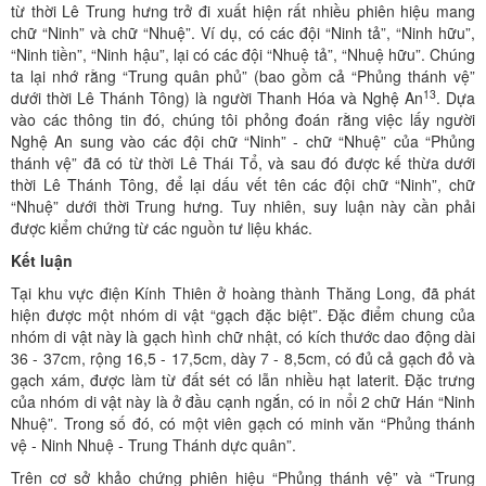
từ thời Lê Trung hưng trở đi xuất hiện rất nhiều phiên hiệu mang
chữ “Ninh” và chữ “Nhuệ”. Ví dụ, có các đội “Ninh tả”, “Ninh hữu”,
“Ninh tiền”, “Ninh hậu”, lại có các đội “Nhuệ tả”, “Nhuệ hữu”. Chúng
ta lại nhớ rằng “Trung quân phủ” (bao gồm cả “Phủng thánh vệ”
13
dưới thời Lê Thánh Tông) là người Thanh Hóa và Nghệ An
. Dựa
vào các thông tin đó, chúng tôi phỏng đoán rằng việc lấy người
Nghệ An sung vào các đội chữ “Ninh” - chữ “Nhuệ” của “Phủng
thánh vệ” đã có từ thời Lê Thái Tổ, và sau đó được kế thừa dưới
thời Lê Thánh Tông, để lại dấu vết tên các đội chữ “Ninh”, chữ
“Nhuệ” dưới thời Trung hưng. Tuy nhiên, suy luận này cần phải
được kiểm chứng từ các nguồn tư liệu khác.
Kết luận
Tại khu vực điện Kính Thiên ở hoàng thành Thăng Long, đã phát
hiện được một nhóm di vật “gạch đặc biệt”. Đặc điểm chung của
nhóm di vật này là gạch hình chữ nhật, có kích thước dao động dài
36 - 37cm, rộng 16,5 - 17,5cm, dày 7 - 8,5cm, có đủ cả gạch đỏ và
gạch xám, được làm từ đất sét có lẫn nhiều hạt laterit. Đặc trưng
của nhóm di vật này là ở đầu cạnh ngắn, có in nổi 2 chữ Hán “Ninh
Nhuệ”. Trong số đó, có một viên gạch có minh văn “Phủng thánh
vệ - Ninh Nhuệ - Trung Thánh dực quân”.
Trên cơ sở khảo chứng phiên hiệu “Phủng thánh vệ” và “Trung