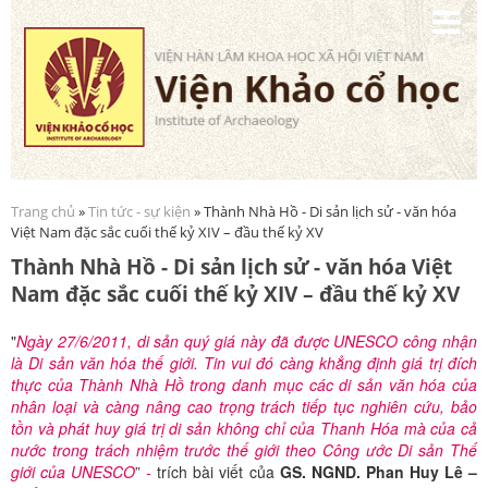
Nhảy
đến
nội
dung
Trang chủ
»
Tin tức - sự kiện
» Thành Nhà Hồ - Di sản lịch sử - văn hóa
Bạn đang ở đây
Việt Nam đặc sắc cuối thế kỷ XIV – đầu thế kỷ XV
Thành Nhà Hồ - Di sản lịch sử - văn hóa Việt
Nam đặc sắc cuối thế kỷ XIV – đầu thế kỷ XV
"
Ngày 27/6/2011, di sản quý giá này đã được UNESCO công nhận
là Di sản văn hóa thế giới. Tin vui đó càng khẳng định giá trị đích
thực của Thành Nhà Hồ trong danh mục các di sản văn hóa của
nhân loại và càng nâng cao trọng trách tiếp tục nghiên cứu, bảo
tồn và phát huy giá trị di sản không chỉ của Thanh Hóa mà của cả
nước trong trách nhiệm trước thế giới theo Công ước Di sản Thế
giới của UNESCO
”
-
trích bài viết của
GS. NGND. Phan Huy Lê –