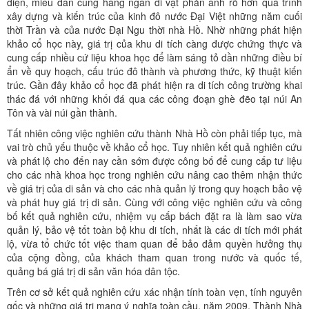
điện, miếu đàn cùng hàng ngàn di vật phản ánh rõ hơn quá trình
xây dựng và kiến trúc của kinh đô nước Đại Việt những năm cuối
thời Trần và của nước Đại Ngu thời nhà Hồ. Nhờ những phát hiện
khảo cổ học này, giá trị của khu di tích càng được chứng thực và
cung cấp nhiều cứ liệu khoa học để làm sáng tỏ dần những điều bí
ẩn về quy hoạch, cấu trúc đô thành và phương thức, kỹ thuật kiến
trúc. Gần đây khảo cổ học đã phát hiện ra di tích công trường khai
thác đá với những khối đá qua các công đoạn ghè đẽo tại núi An
Tôn và vài núi gần thành.
Tất nhiên công việc nghiên cứu thành Nhà Hồ còn phải tiếp tục, mà
vai trò chủ yếu thuộc về khảo cổ học. Tuy nhiên kết quả nghiên cứu
và phát lộ cho đến nay cần sớm được công bố để cung cấp tư liệu
cho các nhà khoa học trong nghiên cứu nâng cao thêm nhận thức
về giá trị của di sản và cho các nhà quản lý trong quy hoạch bảo vệ
và phát huy giá trị di sản. Cùng với công việc nghiên cứu và công
bố kết quả nghiên cứu, nhiệm vụ cấp bách đặt ra là làm sao vừa
quản lý, bảo vệ tốt toàn bộ khu di tích, nhất là các di tích mới phát
lộ, vừa tổ chức tốt việc tham quan để bảo đảm quyền hưởng thụ
của cộng đồng, của khách tham quan trong nước và quốc tế,
quảng bá giá trị di sản văn hóa dân tộc.
Trên cơ sở kết quả nghiên cứu xác nhận tính toàn vẹn, tính nguyên
gốc và những giá trị mang ý nghĩa toàn cầu, năm 2009, Thành Nhà