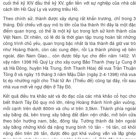
cuối thế kỷ XIV đầu thế kỷ XV, gắn liền với sự nghiệp của nhà cải
cách lớn Hồ Quý Ly và vương triều Hồ.
Theo chính sử, thành được xây dựng rất khẩn trương, chỉ trong 3
tháng. Đối chiếu với quy mô to lớn của tòa thành thì đây là một đặc
điểm quan trọng, có thể là một kỷ lục trong lịch sử kinh thành của
Việt Nam. Dĩ nhiên, có lẽ đó là thời gian tập trung hoàn tất những
công trình chủ yếu, quan trọng bậc nhất là tòa thành đá giữ vai trò
như Hoàng thành, còn các cung điện, rồi La thành phòng vệ bên
ngoài, đàn Nam Giao... còn được tiếp tục cho đến năm 1402. Vì
vậy năm 1398 Hồ Quý Ly cho xây cung Bảo Thanh (hay Ly Cung ở
xã Hà Đông, huyện Hà Trung, tỉnh Thanh Hóa) để vua Trần Thuận
Tông ở và ngày 15 tháng 3 năm Mậu Dần (ngày 2-4-1398) nhà vua
bị ép nhường ngôi cho Thái tử An (Thiếu đế) cũng tại đây, rồi sau
nhà vua mới về ngự điện ở Tây Đô.
Kết quả điều tra khảo sát và đo đạc của các nhà khảo cổ học cho
biết thành Tây Đô quy mô lớn, riêng Hoàng thành hình gần vuông,
mỗi cạnh trên dưới 800m và chu vi trên 3,5km. Thành phía ngoài
xây bằng đá, bên trong xây bằng đất đầm nện chắc, mở bốn cửa
theo bốn hướng nam, bắc, đông tây. Tường thành đá bên ngoài
xây bằng những khối đá nặng trung bình 10 tấn - 16 tấn, có khối
nặng đến trên 26 tấn, được đẽo gọt khá vuông vắn và lắp ghép