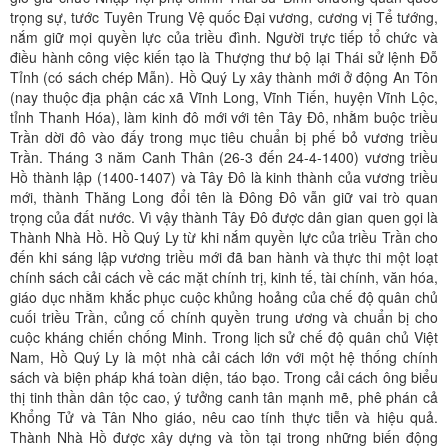
trọng sự, tước Tuyên Trung Vệ quốc Đại vương, cương vị Tể tướng,
nắm giữ mọi quyền lực của triều đình. Người trực tiếp tổ chức và
điều hành công việc kiến tạo là Thượng thư bộ lại Thái sử lệnh Đỗ
Tỉnh (có sách chép Mẫn). Hồ Quý Ly xây thành mới ở động An Tôn
(nay thuộc địa phận các xã Vĩnh Long, Vĩnh Tiến, huyện Vĩnh Lộc,
tỉnh Thanh Hóa), làm kinh đô mới với tên Tây Đô, nhằm buộc triều
Trần dời đô vào đấy trong mục tiêu chuẩn bị phế bỏ vương triều
Trần. Tháng 3 năm Canh Thân (26-3 đến 24-4-1400) vương triều
Hồ thành lập (1400-1407) và Tây Đô là kinh thành của vương triều
mới, thành Thăng Long đổi tên là Đông Đô vẫn giữ vai trò quan
trọng của đất nước. Vì vậy thành Tây Đô được dân gian quen gọi là
Thành Nhà Hồ. Hồ Quý Ly từ khi nắm quyền lực của triều Trần cho
đến khi sáng lập vương triều mới đã ban hành và thực thi một loạt
chính sách cải cách về các mặt chính trị, kinh tế, tài chính, văn hóa,
giáo dục nhằm khắc phục cuộc khủng hoảng của chế độ quân chủ
cuối triều Trần, củng cố chính quyền trung ương và chuẩn bị cho
cuộc kháng chiến chống Minh. Trong lịch sử chế độ quân chủ Việt
Nam, Hồ Quý Ly là một nhà cải cách lớn với một hệ thống chính
sách và biện pháp khá toàn diện, táo bạo. Trong cải cách ông biểu
thị tinh thần dân tộc cao, ý tưởng canh tân mạnh mẽ, phê phán cả
Khổng Tử và Tân Nho giáo, nêu cao tính thực tiễn và hiệu quả.
Thành Nhà Hồ được xây dựng và tồn tại trong những biến động