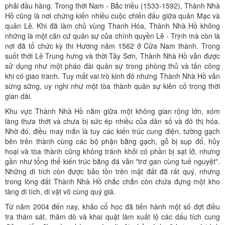
phải đầu hàng. Trong thời Nam - Bắc triều (1533-1592), Thành Nhà
Hồ cũng là nơi chứng kiến nhiều cuộc chiến đấu giữa quân Mạc và
quân Lê. Khi đã làm chủ vùng Thanh Hóa, Thành Nhà Hồ không
những là một căn cứ quân sự của chính quyền Lê - Trịnh mà còn là
nơi đã tổ chức kỳ thi Hương năm 1562 ở Cửa Nam thành. Trong
suốt thời Lê Trung hưng và thời Tây Sơn, Thành Nhà Hồ vẫn được
sử dụng như một pháo đài quân sự trong phòng thủ và tấn công
khi có giao tranh. Tuy mất vai trò kinh đô nhưng Thành Nhà Hồ vẫn
sừng sững, uy nghi như một tòa thành quân sự kiên cố trong thời
gian dài.
Khu vực Thành Nhà Hồ nằm giữa một không gian rộng lớn, xóm
làng thưa thớt và chưa bị sức ép nhiều của dân số và đô thị hóa.
Nhờ đó, điều may mắn là tuy các kiến trúc cung điện, tường gạch
bên trên thành cùng các bộ phận bằng gạch, gỗ bị sụp đổ, hủy
hoại và tòa thành cũng không tránh khỏi có phần bị sạt lở, nhưng
gần như tổng thể kiến trúc bằng đá vẫn "trơ gan cùng tuế nguyệt".
Những di tích còn được bảo tồn trên mặt đất đã rất quý, nhưng
trong lòng đất Thành Nhà Hồ chắc chắn còn chứa đựng một kho
tàng di tích, di vật vô cùng quý giá.
Từ năm 2004 đến nay, khảo cổ học đã tiến hành một số đợt điều
tra thám sát, thăm dò và khai quật làm xuất lộ các dấu tích cung