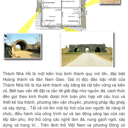
Thành Nhà Hồ là một kiến trúc kinh thành quy mô lớn, đặc biệt
Hoàng thành và đàn Nam Giao. Giá trị độc đáo bậc nhất của
Thành Nhà Hồ là tòa kinh thành xây bằng đá rất bền vững và kiến
cố. Biết bao vấn đề đặt ra cần lời giải đáp như nguồn đá, cách thức
đẽo gọt theo kích thước được tính toán phù hợp với cấu trúc và
thiết kế tòa thành, phương tiện vận chuyển, phương pháp lắp ghép
và xây dựng... Tất cả nói lên một kỳ tích của con người, tài năng tổ
chức, điều hành của công trình sư và lao động sáng tạo của các
lớp dân phu, thợ thủ công các nghề làm đá, nung gạch ngói, xây
dựng và trang trí... Trên lãnh thổ Việt Nam và phương Đông có