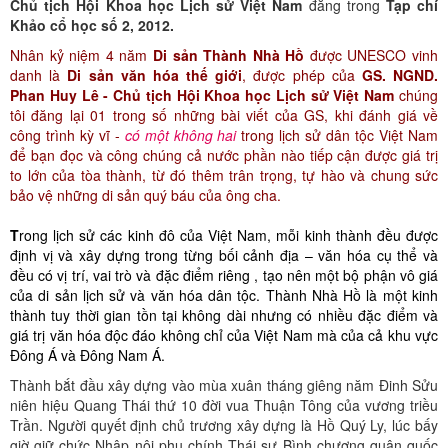
Chủ tịch Hội Khoa học Lịch sử Việt Nam
đăng trong
Tạp chí
Khảo cổ học số 2, 2012.
Nhân kỷ niệm 4 năm
Di sản Thành Nhà Hồ
được UNESCO vinh
danh là
Di sản văn hóa thế giới
, được phép của
GS. NGND.
Phan Huy Lê - Chủ tịch Hội Khoa học Lịch sử Việt Nam
chúng
tôi đăng lại 01 trong số những bài viết của GS, khi đánh giá về
công trình kỳ vĩ -
có một không hai
trong lịch sử dân tộc Việt Nam
để bạn đọc và công chúng cả nước phần nào tiếp cận được giá trị
to lớn của tòa thành, từ đó thêm trân trọng, tự hào và chung sức
bảo vệ những di sản quý báu của ông cha.
T
rong lịch sử các kinh đô của Việt Nam, mỗi kinh thành đều được
định vị và xây dựng trong từng bối cảnh địa – văn hóa cụ thể và
đều có vị trí, vai trò và đặc điểm riêng , tạo nên một bộ phận vô giá
của di sản lịch sử và văn hóa dân tộc. Thành Nhà Hồ là một kinh
thành tuy thời gian tồn tại không dài nhưng có nhiều đặc điểm và
giá trị văn hóa độc đáo không chỉ của Việt Nam mà của cả khu vực
Đông Á và Đông Nam Á.
Thành bắt đầu xây dựng vào mùa xuân tháng giêng năm Đinh Sửu
niên hiệu Quang Thái thứ 10 đời vua Thuận Tông của vương triều
Trần. Người quyết định chủ trương xây dựng là Hồ Quý Ly, lúc bấy
giờ giữ chức Nhập nội phụ chính Thái sư Bình chương quân quốc