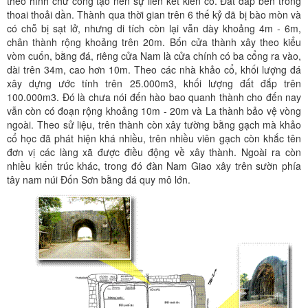
theo hình chữ công tạo nên sự liên kết kiên cố. Đất đắp bên trong
thoai thoải dần. Thành qua thời gian trên 6 thế kỷ đã bị bào mòn và
có chỗ bị sạt lở, nhưng di tích còn lại vẫn dày khoảng 4m - 6m,
chân thành rộng khoảng trên 20m. Bốn cửa thành xây theo kiểu
vòm cuốn, bằng đá, riêng cửa Nam là cửa chính có ba cổng ra vào,
dài trên 34m, cao hơn 10m. Theo các nhà khảo cổ, khối lượng đá
xây dựng ước tính trên 25.000m3, khối lượng đất đắp trên
100.000m3. Đó là chưa nói đến hào bao quanh thành cho đến nay
vẫn còn có đoạn rộng khoảng 10m - 20m và La thành bảo vệ vòng
ngoài. Theo sử liệu, trên thành còn xây tường bằng gạch mà khảo
cổ học đã phát hiện khá nhiều, trên nhiều viên gạch còn khắc tên
đơn vị các làng xã được điều động về xây thành. Ngoài ra còn
nhiều kiến trúc khác, trong đó đàn Nam Giao xây trên sườn phía
tây nam núi Đốn Sơn bằng đá quy mô lớn.