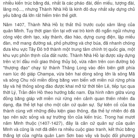
nhiều kiến trúc bằng đá, nhất là các pháo đài, đến miếu, tượng đài,
lăng mộ..., nhưng Thành Nhà Hồ là kinh đô duy nhất xây dựng chủ
yếu bằng đá lớn rất hiếm trên thế giới.
Năm 1407, Thành Nhà Hồ bị thất thủ trước cuộc xâm lăng của
quân Minh. Tuy thời gian tồn tại với vai trò kinh đô ngắn ngủi nhưng
công việc dinh tạo, xây thành, đào hào, dựng cung điện, lập miếu
đàn, mở mang đường sá, phố phường và chợ búa, đã nhanh chóng
đưa khu vực Tây Đô trở thành một trung tâm chính trị quốc gia, một
khu vực phồn thịnh của đất nước. Thành Nhà Hồ lại được xây dựng
trên vị trí đầu mối giao thông thủy bộ, vừa nằm trên con đường bộ
"thượng đạo" chạy từ thành Thăng Long vào đến biên giới phía
nam lúc đó giáp Champa, vừa bên hai dòng sông lớn là sông Mã
và sông Chu nối miền đồng bằng ven biển với miền núi rừng phía
tây và hệ thống sông đào được khai mở từ thời tiền Lê, tiếp tục qua
thời Lý, Trần đến Hồ theo hướng bắc nam. Địa hình nằm giữa vùng
đồng bằng giáp với miền núi rừng nên cảnh quan thiên nhiên đa
dạng, địa thế lợi hại cho một căn cứ quân sự. Sự kiên cố của tòa
thành cùng với những điều kiện giao thông, địa thế tự nhiên đó đã
tạo nên sức sống và sự trường tồn của kiến trúc. Trong hai mươi
năm Minh thuộc (1407-1427), đây là căn cứ quân sự của quân
Minh và cũng là nơi đã diễn ra nhiều cuộc giao tranh, kết thúc bằng
thắng lợi của nghĩa quân Lam Sơn bao vây và buộc đối phương