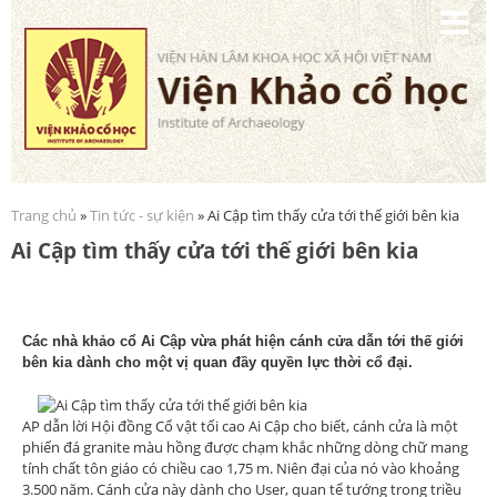
Nhảy
đến
nội
dung
Trang chủ
»
Tin tức - sự kiện
» Ai Cập tìm thấy cửa tới thế giới bên kia
Bạn đang ở đây
Ai Cập tìm thấy cửa tới thế giới bên kia
Các nhà khảo cổ Ai Cập vừa phát hiện cánh cửa dẫn tới thế giới
bên kia dành cho một vị quan đầy quyền lực thời cổ đại.
AP dẫn lời Hội đồng Cổ vật tối cao Ai Cập cho biết, cánh cửa là một
phiến đá granite màu hồng được chạm khắc những dòng chữ mang
tính chất tôn giáo có chiều cao 1,75 m. Niên đại của nó vào khoảng
3.500 năm. Cánh cửa này dành cho User, quan tể tướng trong triều