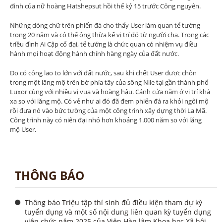
đình của nữ hoàng Hatshepsut hồi thế kỷ 15 trước Công nguyên.
Những dòng chữ trên phiến đá cho thấy User làm quan tể tướng
trong 20 năm và có thể ông thừa kế vị trí đó từ người cha. Trong các
triều đình Ai Cập cổ đại, tể tướng là chức quan có nhiệm vụ điều
hành mọi hoạt động hành chính hàng ngày của đất nước.
Do có công lao to lớn với đất nước, sau khi chết User được chôn
trong một lăng mộ trên bờ phía tây của sông Nile tại gần thành phố
Luxor cùng với nhiều vị vua và hoàng hậu. Cánh cửa nằm ở vị trí khá
xa so với lăng mộ. Có vẻ như ai đó đã đem phiến đá ra khỏi ngôi mộ
rồi đưa nó vào bức tường của một công trình xây dựng thời La Mã.
Công trình này có niên đại nhỏ hơn khoảng 1.000 năm so với lăng
mộ User.
THÔNG BÁO
Thông báo Triệu tập thí sinh đủ điều kiện tham dự kỳ
tuyển dụng và một số nội dung liên quan kỳ tuyển dụng
viên chức năm 2025 của Viện Hàn lâm Khoa học Xã hội