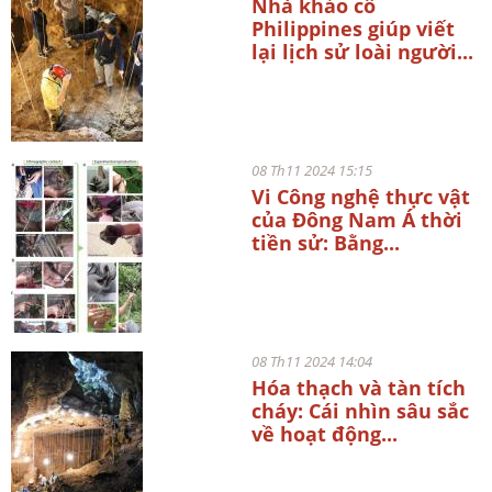
Nhà khảo cổ
Philippines giúp viết
lại lịch sử loài người...
08 Th11 2024 15:15
Vi Công nghệ thực vật
của Đông Nam Á thời
tiền sử: Bằng...
08 Th11 2024 14:04
Hóa thạch và tàn tích
cháy: Cái nhìn sâu sắc
về hoạt động...