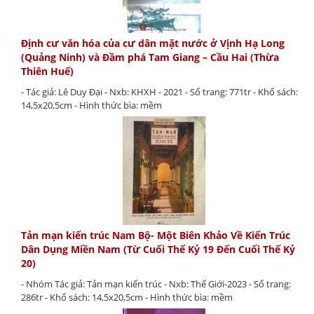
Định cư văn hóa của cư dân mặt nước ở Vịnh Hạ Long
(Quảng Ninh) và Đầm phá Tam Giang – Cầu Hai (Thừa
Thiên Huế)
- Tác giả: Lê Duy Đại - Nxb: KHXH - 2021 - Số trang: 771tr - Khổ sách:
14,5x20,5cm - Hình thức bìa: mềm
Tản mạn kiến trúc Nam Bộ- Một Biên Khảo Về Kiến Trúc
Dân Dụng Miền Nam (Từ Cuối Thế Kỷ 19 Đến Cuối Thế Kỷ
20)
- Nhóm Tác giả: Tản mạn kiến trúc - Nxb: Thế Giới-2023 - Số trang:
286tr - Khổ sách: 14,5x20,5cm - Hình thức bìa: mềm