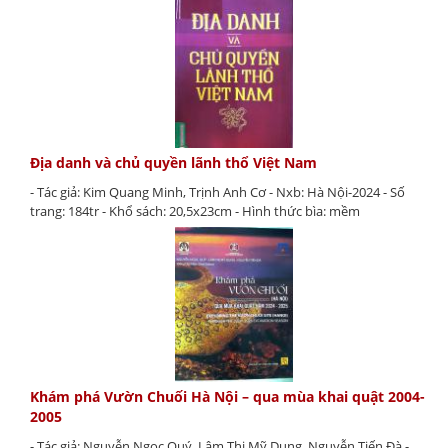
Địa danh và chủ quyền lãnh thổ Việt Nam
- Tác giả: Kim Quang Minh, Trịnh Anh Cơ - Nxb: Hà Nội-2024 - Số
trang: 184tr - Khổ sách: 20,5x23cm - Hình thức bìa: mềm
Khám phá Vườn Chuối Hà Nội – qua mùa khai quật 2004-
2005
- Tác giả: Nguyễn Ngọc Quý, Lâm Thị Mỹ Dung, Nguyễn Tiến Đà -