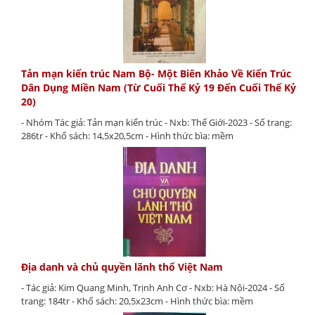
Tản mạn kiến trúc Nam Bộ- Một Biên Khảo Về Kiến Trúc
Dân Dụng Miền Nam (Từ Cuối Thế Kỷ 19 Đến Cuối Thế Kỷ
20)
- Nhóm Tác giả: Tản mạn kiến trúc - Nxb: Thế Giới-2023 - Số trang:
286tr - Khổ sách: 14,5x20,5cm - Hình thức bìa: mềm
Địa danh và chủ quyền lãnh thổ Việt Nam
- Tác giả: Kim Quang Minh, Trịnh Anh Cơ - Nxb: Hà Nội-2024 - Số
trang: 184tr - Khổ sách: 20,5x23cm - Hình thức bìa: mềm