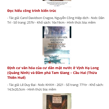
Đọc hiểu công trình kiến trúc
- Tác giả: Carol Davidson Cragoe, Nguyễn Công Hiệp dịch - Nxb: Dân
Trí - Số trang: 257tr - Khổ sách: 16x19cm - Hình thức bìa: mềm
Định cư văn hóa của cư dân mặt nước ở Vịnh Hạ Long
(Quảng Ninh) và Đầm phá Tam Giang – Cầu Hai (Thừa
Thiên Huế)
- Tác giả: Lê Duy Đại - Nxb: KHXH - 2021 - Số trang: 771tr - Khổ sách:
14,5x20,5cm - Hình thức bìa: mềm