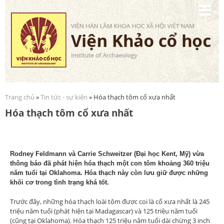
Nhảy
đến
nội
dung
Trang chủ
»
Tin tức - sự kiện
» Hóa thạch tôm cổ xưa nhất
Bạn đang ở đây
Hóa thạch tôm cổ xưa nhất
Rodney Feldmann và Carrie Schweitzer (Đại học Kent, Mỹ) vừa
thông báo đã phát hiện hóa thạch một con tôm khoảng 360 triệu
năm tuổi tại Oklahoma. Hóa thạch này còn lưu giữ được những
khối cơ trong tình trạng khá tốt.
Trước đây, những hóa thạch loài tôm được coi là cổ xưa nhất là 245
triệu năm tuổi (phát hiện tại Madagascar) và 125 triệu năm tuổi
(cũng tại Oklahoma). Hóa thạch 125 triệu năm tuổi dài chừng 3 inch