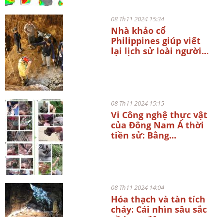
08 Th11 2024 15:34
Nhà khảo cổ
Philippines giúp viết
lại lịch sử loài người...
08 Th11 2024 15:15
Vi Công nghệ thực vật
của Đông Nam Á thời
tiền sử: Bằng...
08 Th11 2024 14:04
Hóa thạch và tàn tích
cháy: Cái nhìn sâu sắc