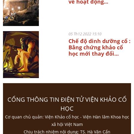
về hoạt động...
05 Th12 2022 15:10
Chế độ dinh dưỡng cổ :
Bằng chứng khảo cổ
học mới thay đổi...
CỔNG THÔNG TIN ĐIỆN TỬ VIỆN KHẢO CỔ
HỌC
Cơ quan chủ quản: Viện Khảo cổ học - Viện Hàn lâm Khoa học
xã hội Việt Nam
Chịu trách nhiệm nội dung: TS. Hà Văn Cẩn