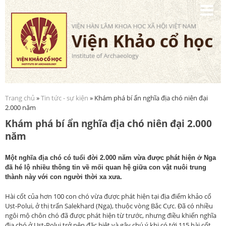
Nhảy
đến
nội
dung
Trang chủ
»
Tin tức - sự kiện
» Khám phá bí ẩn nghĩa địa chó niên đại
Bạn đang ở đây
2.000 năm
Khám phá bí ẩn nghĩa địa chó niên đại 2.000
năm
Một nghĩa địa chó có tuổi đời 2.000 năm vừa được phát hiện ở Nga
đã hé lộ nhiều thông tin về mối quan hệ giữa con vật nuôi trung
thành này với con người thời xa xưa.
Hài cốt của hơn 100 con chó vừa được phát hiện tại địa điểm khảo cổ
Ust-Polui, ở thị trấn Salekhard (Nga), thuộc vòng Bắc Cực. Đã có nhiều
ngôi mộ chôn chó đã được phát hiện từ trước, nhưng điều khiến nghĩa
địa chó ở Ust-Polui trở nên đặc biệt và gây chú ý khi có tới 115 hài cốt