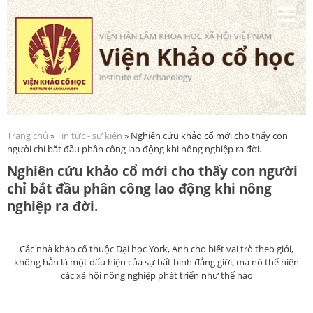
Nhảy
đến
nội
dung
Trang chủ
»
Tin tức - sự kiện
» Nghiên cứu khảo cổ mới cho thấy con
Bạn đang ở đây
người chỉ bắt đầu phân công lao động khi nông nghiệp ra đời.
Nghiên cứu khảo cổ mới cho thấy con người
chỉ bắt đầu phân công lao động khi nông
nghiệp ra đời.
Các nhà khảo cổ thuộc Đại học York, Anh cho biết vai trò theo giới,
không hẳn là một dấu hiệu của sự bất bình đẳng giới, mà nó thể hiện
các xã hội nông nghiệp phát triển như thế nào