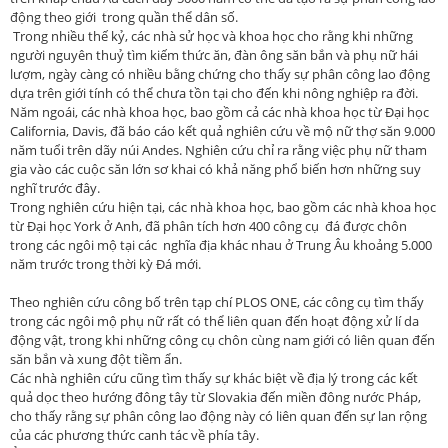
động theo giới trong quần thể dân số.
Trong nhiều thế kỷ, các nhà sử học và khoa học cho rằng khi những
người nguyên thuỷ tìm kiếm thức ăn, đàn ông săn bắn và phụ nữ hái
lượm, ngày càng có nhiều bằng chứng cho thấy sự phân công lao động
dựa trên giới tính có thể chưa tồn tại cho đến khi nông nghiệp ra đời.
Năm ngoái, các nhà khoa học, bao gồm cả các nhà khoa học từ Đại học
California, Davis, đã báo cáo kết quả nghiên cứu về mộ nữ thợ săn 9.000
năm tuổi trên dãy núi Andes. Nghiên cứu chỉ ra rằng việc phụ nữ tham
gia vào các cuộc săn lớn sơ khai có khả năng phổ biến hơn những suy
nghĩ trước đây.
Trong nghiên cứu hiện tại, các nhà khoa học, bao gồm các nhà khoa học
từ Đại học York ở Anh, đã phân tích hơn 400 công cụ đá được chôn
trong các ngôi mộ tại các nghĩa địa khác nhau ở Trung Âu khoảng 5.000
năm trước trong thời kỳ Đá mới.
Theo nghiên cứu công bố trên tạp chí PLOS ONE, các công cụ tìm thấy
trong các ngôi mộ phụ nữ rất có thể liên quan đến hoạt động xử lí da
động vật, trong khi những công cụ chôn cùng nam giới có liên quan đến
săn bắn và xung đột tiềm ẩn.
Các nhà nghiên cứu cũng tìm thấy sự khác biệt về địa lý trong các kết
quả dọc theo hướng đông tây từ Slovakia đến miền đông nước Pháp,
cho thấy rằng sự phân công lao động này có liên quan đến sự lan rộng
của các phương thức canh tác về phía tây.