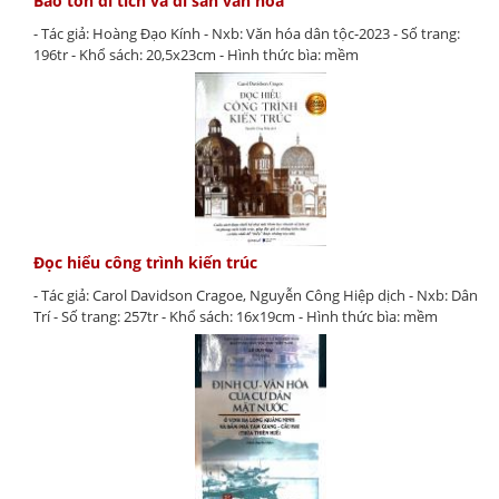
Bảo tồn di tích và di sản văn hóa
- Tác giả: Hoàng Đạo Kính - Nxb: Văn hóa dân tộc-2023 - Số trang:
196tr - Khổ sách: 20,5x23cm - Hình thức bìa: mềm
Đọc hiểu công trình kiến trúc
- Tác giả: Carol Davidson Cragoe, Nguyễn Công Hiệp dịch - Nxb: Dân
Trí - Số trang: 257tr - Khổ sách: 16x19cm - Hình thức bìa: mềm