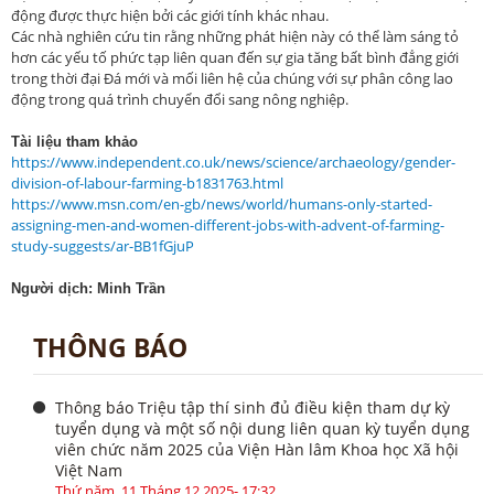
động được thực hiện bởi các giới tính khác nhau.
Các nhà nghiên cứu tin rằng những phát hiện này có thể làm sáng tỏ
hơn các yếu tố phức tạp liên quan đến sự gia tăng bất bình đẳng giới
trong thời đại Đá mới và mối liên hệ của chúng với sự phân công lao
động trong quá trình chuyển đổi sang nông nghiệp.
Tài liệu tham khảo
https://www.independent.co.uk/news/science/archaeology/gender-
division-of-labour-farming-b1831763.html
https://www.msn.com/en-gb/news/world/humans-only-started-
assigning-men-and-women-different-jobs-with-advent-of-farming-
study-suggests/ar-BB1fGjuP
Người dịch: Minh Trần
THÔNG BÁO
Thông báo Triệu tập thí sinh đủ điều kiện tham dự kỳ
tuyển dụng và một số nội dung liên quan kỳ tuyển dụng
viên chức năm 2025 của Viện Hàn lâm Khoa học Xã hội
Việt Nam
Thứ năm, 11 Tháng 12 2025- 17:32