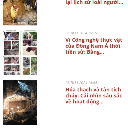
lại lịch sử loài người...
08 Th11 2024 15:15
Vi Công nghệ thực vật
của Đông Nam Á thời
tiền sử: Bằng...
08 Th11 2024 14:04
Hóa thạch và tàn tích
cháy: Cái nhìn sâu sắc
về hoạt động...