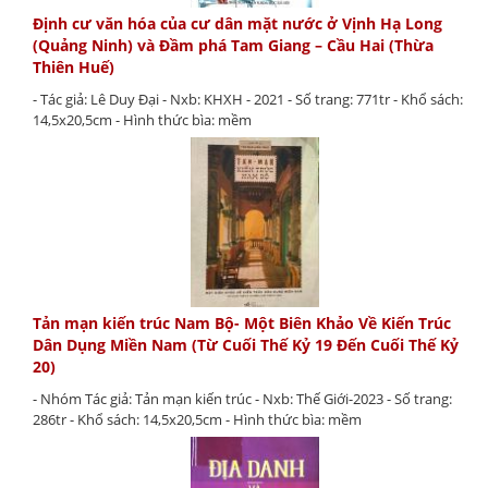
Định cư văn hóa của cư dân mặt nước ở Vịnh Hạ Long
(Quảng Ninh) và Đầm phá Tam Giang – Cầu Hai (Thừa
Thiên Huế)
- Tác giả: Lê Duy Đại - Nxb: KHXH - 2021 - Số trang: 771tr - Khổ sách:
14,5x20,5cm - Hình thức bìa: mềm
Tản mạn kiến trúc Nam Bộ- Một Biên Khảo Về Kiến Trúc
Dân Dụng Miền Nam (Từ Cuối Thế Kỷ 19 Đến Cuối Thế Kỷ
20)
- Nhóm Tác giả: Tản mạn kiến trúc - Nxb: Thế Giới-2023 - Số trang:
286tr - Khổ sách: 14,5x20,5cm - Hình thức bìa: mềm