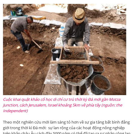
Cuộc khai quật khảo cổ học di chỉ cư trú thời kỳ Đá mới gần Motza
Junction, cách Jerusalem, Israel khoảng 5km về phía tây (nguồn: the
Independent)
Theo một nghiên cứu mới làm sáng tỏ hơn về sự gia tăng bất bình đẳng
giới trong thời kì Đá mới: sự lan rộng của các hoạt động nông nghiệp
trên khắp châu Âu cách đây 5000 năm có thể đã tạo ra sự phân công lao