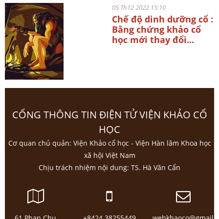
05 Th12 2022 15:10
Chế độ dinh dưỡng cổ :
Bằng chứng khảo cổ
học mới thay đổi...
CỔNG THÔNG TIN ĐIỆN TỬ VIỆN KHẢO CỔ
HỌC
Cơ quan chủ quản: Viện Khảo cổ học - Viện Hàn lâm Khoa học
xã hội Việt Nam
Chịu trách nhiệm nội dung: TS. Hà Văn Cẩn
61 Phan Chu
+8424 38255449
webkhaoco@gmail.