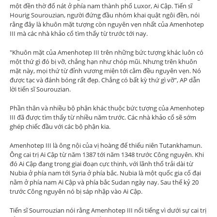
một đền thờ đổ nát ở phía nam thành phố Luxor, Ai Cập. Tiến sĩ
Hourig Sourouzian, người đứng đầu nhóm khai quật ngôi đền, nói
rằng đây là khuôn mặt tượng còn nguyên vẹn nhất của Amenhotep
III mà các nhà khảo cổ tìm thấy từ trước tới nay.
"Khuôn mặt của Amenhotep III trên những bức tượng khác luôn có
một thứ gì đó bị vỡ, chẳng hạn như chóp mũi. Nhưng trên khuôn
mặt này, mọi thứ từ đỉnh vương miện tới cằm đều nguyên vẹn. Nó
được tạc và đánh bóng rất đẹp. Chẳng có bất kỳ thứ gì vỡ", AP dẫn
lời tiến sĩ Sourouzian.
Phần thân và nhiều bộ phận khác thuộc bức tượng của Amenhotep
III đã được tìm thấy từ nhiều năm trước. Các nhà khảo cổ sẽ sớm
ghép chiếc đầu với các bộ phận kia.
Amenhotep III là ông nội của vị hoàng đế thiếu niên Tutankhamun.
Ông cai trị Ai Cập từ năm 1387 tới năm 1348 trước Công nguyên. Khi
đó Ai Cập đang trong giai đoạn cực thịnh, với lãnh thổ trải dài từ
Nubia ở phía nam tới Syria ở phía bắc. Nubia là một quốc gia cổ đại
nằm ở phía nam Ai Cập và phía bắc Sudan ngày nay. Sau thế kỷ 20
trước Công nguyên nó bị sáp nhập vào Ai Cập.
Tiến sĩ Sourrouzian nói rằng Amenhotep III nổi tiếng vì dưới sự cai trị