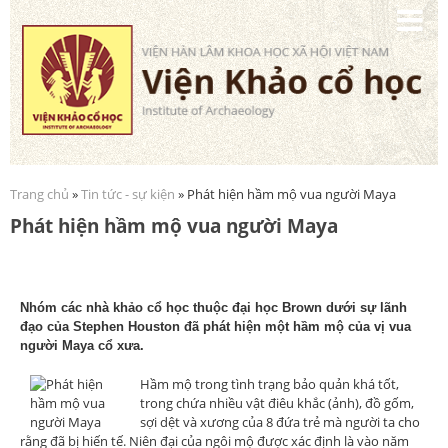
Nhảy
đến
nội
dung
Trang chủ
»
Tin tức - sự kiện
» Phát hiện hầm mộ vua người Maya
Bạn đang ở đây
Phát hiện hầm mộ vua người Maya
Nhóm các nhà khảo cổ học thuộc đại học Brown dưới sự lãnh
đạo của Stephen Houston đã phát hiện một hầm mộ của vị vua
người Maya cổ xưa.
Hầm mộ trong tình trạng bảo quản khá tốt,
trong chứa nhiều vật điêu khắc (ảnh), đồ gốm,
sợi dệt và xương của 8 đứa trẻ mà người ta cho
rằng đã bị hiến tế. Niên đại của ngôi mộ được xác định là vào năm