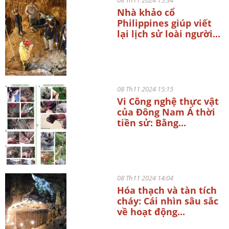
Nhà khảo cổ
Philippines giúp viết
lại lịch sử loài người...
08 Th11 2024 15:15
Vi Công nghệ thực vật
của Đông Nam Á thời
tiền sử: Bằng...
08 Th11 2024 14:04
Hóa thạch và tàn tích
cháy: Cái nhìn sâu sắc
về hoạt động...