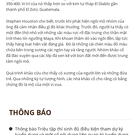
350-400. Vị trí của nó thấp hơn so với kim tự tháp El Diablo gần
thành phố El Zotz, Guatemala.
Stephen Houston cho biết, trước khi phát hiện ngôi mộ nhóm của
ông đã cảm nhận điều gì đó khác thường. Trước đó, người ta thấy có
một đền thờ nhỏ với những sắc màu rực rỡ đặc trưng cho thần mặt
trời theo tín ngưỡng Maya. Khi khoan thăm dò vào ngôi đền, lập tức
thấy hàng loạt hiện vật đáng giá. Đó là những cái chén màu đỏ máu
chứa bên trong xương các ngón tay và răng người. Nhóm khảo cổ
đã đào xuyên qua các lớp đá xen kẽ với bùn đất mới đến được trung
tâm ngôi mộ.
Quá trình khảo cứu cho thấy có xương của người lớn và những đứa
trẻ. Qua những ký tự tượng hình, các nhà khảo cổ cho rằng có bằng
chứng đó là mộ của một vị vua.
THÔNG BÁO
Thông báo Triệu tập thí sinh đủ điều kiện tham dự kỳ
tuyển dụng và một số nội dung liên quan kỳ tuyển dụng