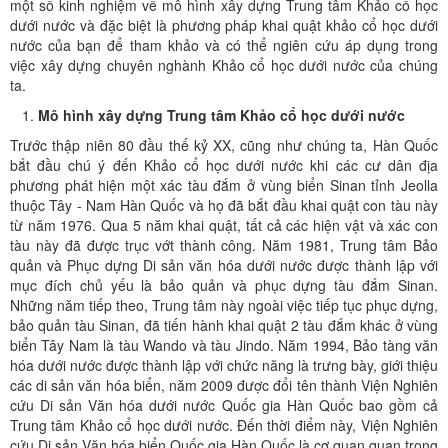
một số kinh nghiệm về mô hình xây dựng Trung tâm Khảo cổ học
dưới nước và đặc biệt là phương pháp khai quật khảo cổ học dưới
nước của bạn để tham khảo và có thể ngiên cứu áp dụng trong
việc xây dựng chuyên nghành Khảo cổ học dưới nước của chúng
ta.
Mô hình xây dựng Trung tâm Khảo cổ học dưới nước
Trước thập niên 80 đầu thế kỷ XX, cũng như chúng ta, Hàn Quốc
bắt đầu chú ý đến Khảo cổ học dưới nước khi các cư dân địa
phương phát hiện một xác tàu đắm ở vùng biển Sinan tỉnh Jeolla
thuộc Tây - Nam Hàn Quốc và họ đã bắt đầu khai quật con tàu này
từ năm 1976. Qua 5 năm khai quật, tất cả các hiện vật và xác con
tàu này đã được trục vớt thành công. Năm 1981, Trung tâm Bảo
quản và Phục dựng Di sản văn hóa dưới nước được thành lập với
mục đích chủ yếu là bảo quản và phục dựng tàu đắm Sinan.
Những năm tiếp theo, Trung tâm này ngoài việc tiếp tục phục dựng,
bảo quản tàu Sinan, đã tiến hành khai quật 2 tàu đắm khác ở vùng
biển Tây Nam là tàu Wando và tàu Jindo. Năm 1994, Bảo tàng văn
hóa dưới nước được thành lập với chức năng là trưng bày, giới thiệu
các di sản văn hóa biển, năm 2009 được đổi tên thành Viện Nghiên
cứu Di sản Văn hóa dưới nước Quốc gia Hàn Quốc bao gồm cả
Trung tâm Khảo cổ học dưới nước. Đến thời điểm này, Viện Nghiên
cứu Di sản Văn hóa biển Quốc gia Hàn Quốc là cơ quan quan trọng