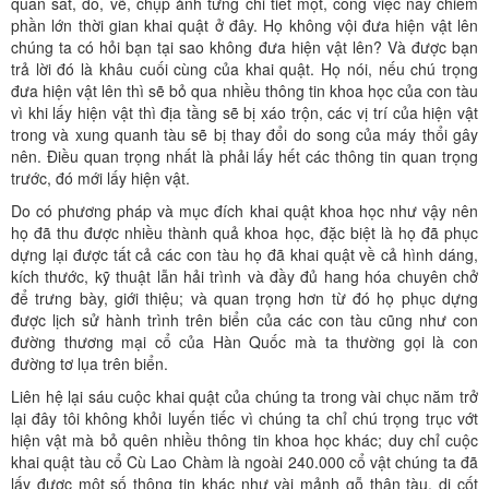
quan sát, đo, vẽ, chụp ảnh từng chi tiết một, công việc này chiếm
phần lớn thời gian khai quật ở đây. Họ không vội đưa hiện vật lên
chúng ta có hỏi bạn tại sao không đưa hiện vật lên? Và được bạn
trả lời đó là khâu cuối cùng của khai quật. Họ nói, nếu chú trọng
đưa hiện vật lên thì sẽ bỏ qua nhiều thông tin khoa học của con tàu
vì khi lấy hiện vật thì địa tầng sẽ bị xáo trộn, các vị trí của hiện vật
trong và xung quanh tàu sẽ bị thay đổi do song của máy thổi gây
nên. Điều quan trọng nhất là phải lấy hết các thông tin quan trọng
trước, đó mới lấy hiện vật.
Do có phương pháp và mục đích khai quật khoa học như vậy nên
họ đã thu được nhiều thành quả khoa học, đặc biệt là họ đã phục
dựng lại được tất cả các con tàu họ đã khai quật về cả hình dáng,
kích thước, kỹ thuật lẫn hải trình và đầy đủ hang hóa chuyên chở
để trưng bày, giới thiệu; và quan trọng hơn từ đó họ phục dựng
được lịch sử hành trình trên biển của các con tàu cũng như con
đường thương mại cổ của Hàn Quốc mà ta thường gọi là con
đường tơ lụa trên biển.
Liên hệ lại sáu cuộc khai quật của chúng ta trong vài chục năm trở
lại đây tôi không khỏi luyến tiếc vì chúng ta chỉ chú trọng trục vớt
hiện vật mà bỏ quên nhiều thông tin khoa học khác; duy chỉ cuộc
khai quật tàu cổ Cù Lao Chàm là ngoài 240.000 cổ vật chúng ta đã
lấy được một số thông tin khác như vài mảnh gỗ thân tàu, di cốt