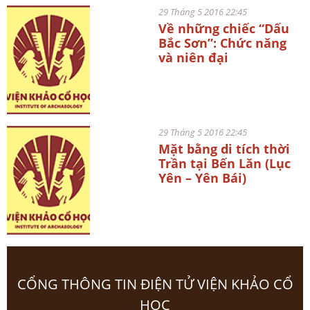
29 Tháng 5 2016 22:45
Về những chiếc “Dấu
Bắc Sơn”: Chức năng
và niên đại
29 Tháng 5 2016 22:45
Mặt bằng di tích thời
Trần tại Bến Lăn (Lục
Yên – Yên Bái)
CỔNG THÔNG TIN ĐIỆN TỬ VIỆN KHẢO CỔ
HỌC