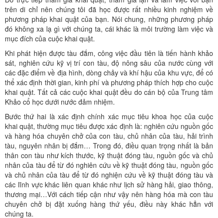
trên di chỉ nên chúng tôi đã học được rất nhiều kinh nghiệm về
phương pháp khai quật của bạn. Nói chung, những phương pháp
đó không xa lạ gì với chúng ta, cái khác là môi trường làm việc và
mục đích của cuộc khai quật.
Khi phát hiện được tàu đắm, công việc đầu tiên là tiến hành khảo
sát, nghiên cứu kỹ vị trí con tàu, độ nông sâu của nước cùng với
các đặc điểm về địa hình, dòng chảy và khí hậu của khu vực, để có
thể xác định thời gian, kinh phí và phương pháp thích hợp cho cuộc
khai quật. Tất cả các cuộc khai quật đều do cán bộ của Trung tâm
Khảo cổ học dưới nước đảm nhiệm.
Bước thứ hai là xác định chính xác mục tiêu khoa học của cuộc
khai quật, thường mục tiêu được xác định là: nghiên cứu nguồn gốc
và hàng hóa chuyên chở của con tàu, chủ nhân của tàu, hải trình
tàu, nguyên nhân bị đắm… Trong đó, điều quan trọng nhất là bản
thân con tàu như kích thước, kỹ thuật đóng tàu, nguồn gốc và chủ
nhân của tàu để từ đó nghiên cứu về kỹ thuật đóng tàu, nguồn gốc
và chủ nhân của tàu để từ đó nghiện cứu về kỹ thuật đóng tàu và
các lĩnh vực khác liên quan khác như lịch sử hàng hải, giao thông,
thương mại…Với cách tiếp cận như vậy nên hàng hóa mà con tàu
chuyên chở bị đặt xuống hàng thứ yếu, điều này khác hẳn với
chúng ta.