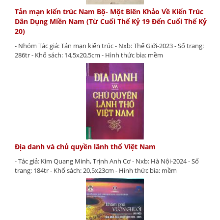
Tản mạn kiến trúc Nam Bộ- Một Biên Khảo Về Kiến Trúc
Dân Dụng Miền Nam (Từ Cuối Thế Kỷ 19 Đến Cuối Thế Kỷ
20)
- Nhóm Tác giả: Tản mạn kiến trúc - Nxb: Thế Giới-2023 - Số trang:
286tr - Khổ sách: 14,5x20,5cm - Hình thức bìa: mềm
Địa danh và chủ quyền lãnh thổ Việt Nam
- Tác giả: Kim Quang Minh, Trịnh Anh Cơ - Nxb: Hà Nội-2024 - Số
trang: 184tr - Khổ sách: 20,5x23cm - Hình thức bìa: mềm