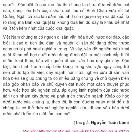
người…Đặc biệt là các xác tàu thì chúng ta chưa đưa về được cái
nào; đáng tiếc hơn cuộc khai quật tàu cổ Bình Châu vừa rồi tại
Quảng Ngãi, cả xác tàu đắm hầu như còn nguyên vẹn và đã xuất lộ
rõ ràng mà Ban khai quật lại không đưa lên dù đây là khâu dễ nhất
và ít tốn kém nhất của cuộc khai quật.
Việt Nam chúng ta có nguồn di sản văn hóa dưới nước dồi dào, đặc
biệt là các di tích tàu đắm và nguồn di sản đó đang đứng trước
nguy cơ bị phá hoại nghiêm trọng. Vì vậy, vấn đề nghiên cứu khai
quật Khảo cổ học dưới nước đang được đặt ra một cách cấp thiết
nhằm khai thác, bảo vệ nguồn di sản văn hóa quý giá này. Đặc
biệt, tình hình tranh chấp biển Đông trong khu vực ngày càng trở
nên phức tạp thì việc đẩy mạnh hơn nữa nghiên cứu di sản văn
hóa biển sẽ giúp chúng ta có nhiều bằng chứng về chủ quyền biển
đảo góp phần bảo vệ chủ quyền đất nước một cách thuyết phục
hơn. Việc hợp tác nghiên cứu, áp dụng kinh nghiệm của các nước
tiên tiến nhằm xây dựng và phát triển chuyên ngành Khảo cổ học
dưới nước của chúng ta, theo tôi, là con đường ngắn nhất để mà
chúng ta có thể đưa sự nghiệp nghiên cứu di sản văn hóa dưới
nước phát triển lên một tầm cao mới.
(Tác giả:
Nguyễn Tuấn Lâm
)
(
Nguồn: Những phát hiện mới về khảo cổ học năm 2013
)