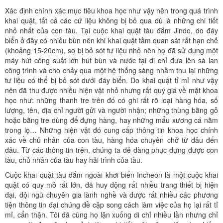
Xác định chính xác mục tiêu khoa học như vậy nên trong quá trình
khai quật, tất cả các cứ liệu không bị bỏ qua dù là những chi tiết
nhỏ nhất của con tàu. Tại cuộc khai quật tàu đắm Jindo, do đáy
biển ở đây có nhiều bùn nên khi khai quật tầm quan sát rất hạn chế
(khoảng 15-20cm), sợ bị bỏ sót tư liệu nhỏ nên họ đã sử dụng một
máy hút công suất lớn hút bùn và nước tại di chỉ đưa lên sà lan
công trình và cho chảy qua một hệ thống sàng nhằm thu lại những
tư liệu có thể bị bỏ sót dưới đáy biển. Do khai quật tỉ mỉ như vậy
nên đã thu được nhiều hiện vật nhỏ nhưng rất quý giá về mặt khoa
học như: những thanh tre trên đó có ghi rất rõ loại hàng hóa, số
lượng, tên, địa chỉ người gửi và người nhận; những thùng bằng gỗ
hoặc bằng tre dùng để đựng hàng, hay những mẩu xương cá nằm
trong lọ… Những hiện vật đó cung cấp thông tin khoa học chính
xác về chủ nhân của con tàu, hàng hóa chuyên chở từ đâu đến
đâu. Từ các thông tin trên, chúng ta dễ dàng phục dựng được con
tàu, chủ nhân của tàu hay hải trình của tàu.
Cuộc khai quật tàu đắm ngoài khơi biển Incheon là một cuộc khai
quật có quy mô rất lớn, đã huy động rất nhiều trang thiết bị hiện
đại, đội ngũ chuyên gia lành nghề và được rất nhiều các phương
tiện thông tin đại chúng đề cập song cách làm việc của họ lại rất tỉ
mỉ, cẩn thận. Tôi đã cùng họ lặn xuống di chỉ nhiều lần nhưng chỉ