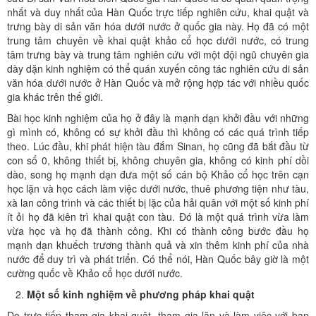
nhất và duy nhất của Hàn Quốc trực tiếp nghiên cứu, khai quật và
trưng bày di sản văn hóa dưới nước ở quốc gia này. Họ đã có một
trung tâm chuyên về khai quật khảo cổ học dưới nước, có trung
tâm trưng bày và trung tâm nghiên cứu với một đội ngũ chuyên gia
dày dặn kinh nghiệm có thể quán xuyến công tác nghiên cứu di sản
văn hóa dưới nước ở Hàn Quốc và mở rộng hợp tác với nhiều quốc
gia khác trên thế giới.
Bài học kinh nghiệm của họ ở đây là mạnh dạn khởi đầu với những
gì mình có, không có sự khởi đầu thì không có các quá trình tiếp
theo. Lúc đầu, khi phát hiện tàu đắm Sinan, họ cũng đã bắt đầu từ
con số 0, không thiết bị, không chuyên gia, không có kinh phí dồi
dào, song họ mạnh dạn đưa một số cán bộ Khảo cổ học trên cạn
học lặn và học cách làm việc dưới nước, thuê phương tiện như tàu,
xà lan công trình và các thiết bị lặc của hải quân với một số kinh phí
ít ỏi họ đã kiên trì khai quật con tàu. Đó là một quá trình vừa làm
vừa học và họ đã thành công. Khi có thành công bước đầu họ
mạnh dạn khuếch trương thành quả và xin thêm kinh phí của nhà
nước để duy trì và phát triển. Có thể nói, Hàn Quốc bây giờ là một
cường quốc về Khảo cổ học dưới nước.
Một số kinh nghiệm về phương pháp khai quật
Do trực tiếp tham gia khai quật, tham gia lặn và làm việc với bạn